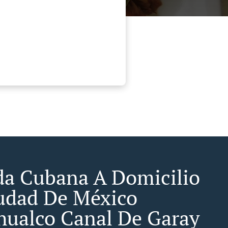
a Cubana A Domicilio
udad De México
hualco Canal De Garay