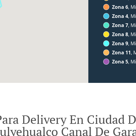
Zona 6
, M
Zona 4
, M
Zona 7
, M
Zona 8
, M
Zona 9
, M
Zona 11
, 
Zona 5
, M
ara Delivery En Ciudad 
ulyehualco Canal De Gar