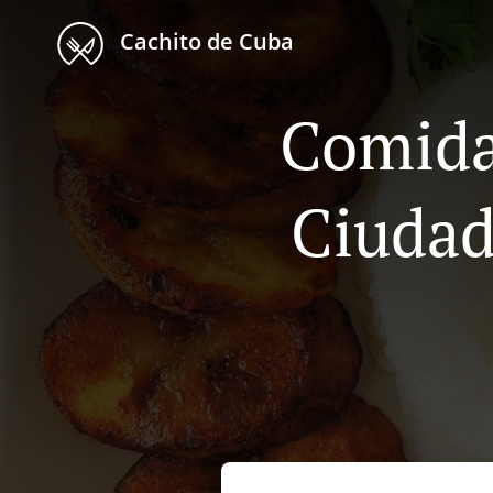
Cachito de Cuba
Comida
Ciudad