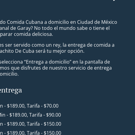
do Comida Cubana a domicilio en Ciudad de México
anal de Garay? No todo el mundo sabe o tiene el
parar comida deliciosa.
s ser servido como un rey, la entrega de comida a
Cachito De Cuba será tu mejor opción.
lecciona “Entrega a domicilio” en la pantalla de
mos que disfrutes de nuestro servicio de entrega
omicilio.
entrega
in - $189.00, Tarifa - $70.00
Min - $189.00, Tarifa - $90.00
in - $189.00, Tarifa - $150.00
in - $189.00, Tarifa - $150.00