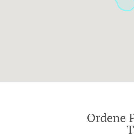
Ordene P
T