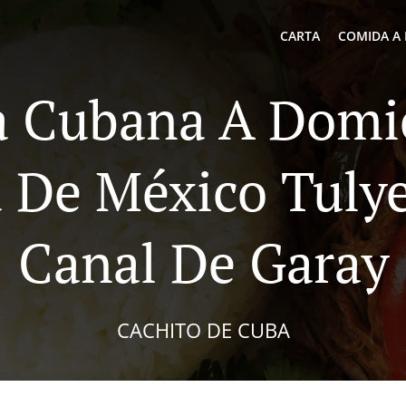
CARTA
COMIDA A 
 Cubana A Domic
 De México Tuly
Canal De Garay
CACHITO DE CUBA