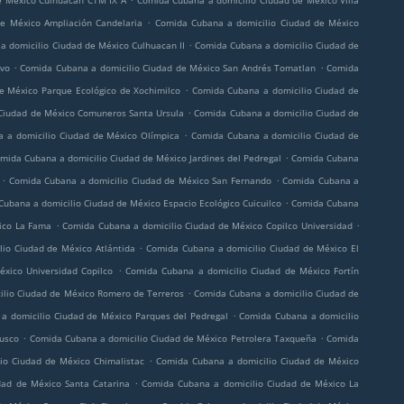
e México Culhuacan CTM IX A
Comida Cubana a domicilio Ciudad de México Villa
.
e México Ampliación Candelaria
Comida Cubana a domicilio Ciudad de México
.
a domicilio Ciudad de México Culhuacan II
Comida Cubana a domicilio Ciudad de
.
.
vo
Comida Cubana a domicilio Ciudad de México San Andrés Tomatlan
Comida
.
e México Parque Ecológico de Xochimilco
Comida Cubana a domicilio Ciudad de
.
Ciudad de México Comuneros Santa Ursula
Comida Cubana a domicilio Ciudad de
.
 a domicilio Ciudad de México Olímpica
Comida Cubana a domicilio Ciudad de
.
mida Cubana a domicilio Ciudad de México Jardines del Pedregal
Comida Cubana
.
.
Comida Cubana a domicilio Ciudad de México San Fernando
Comida Cubana a
.
ubana a domicilio Ciudad de México Espacio Ecológico Cuicuilco
Comida Cubana
.
.
ico La Fama
Comida Cubana a domicilio Ciudad de México Copilco Universidad
.
io Ciudad de México Atlántida
Comida Cubana a domicilio Ciudad de México El
.
xico Universidad Copilco
Comida Cubana a domicilio Ciudad de México Fortín
.
lio Ciudad de México Romero de Terreros
Comida Cubana a domicilio Ciudad de
.
a domicilio Ciudad de México Parques del Pedregal
Comida Cubana a domicilio
.
.
usco
Comida Cubana a domicilio Ciudad de México Petrolera Taxqueña
Comida
.
io Ciudad de México Chimalistac
Comida Cubana a domicilio Ciudad de México
.
dad de México Santa Catarina
Comida Cubana a domicilio Ciudad de México La
.