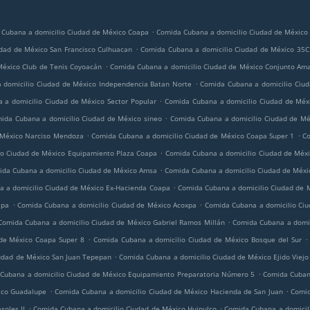
.
Cubana a domicilio Ciudad de México Coapa
Comida Cubana a domicilio Ciudad de México
.
dad de México San Francisco Culhuacan
Comida Cubana a domicilio Ciudad de México 35C
.
México Club de Tenis Coyoacán
Comida Cubana a domicilio Ciudad de México Conjunto Ama
.
 domicilio Ciudad de México Independencia Batan Norte
Comida Cubana a domicilio Ciud
.
 a domicilio Ciudad de México Sector Popular
Comida Cubana a domicilio Ciudad de Méx
.
ida Cubana a domicilio Ciudad de México sineo
Comida Cubana a domicilio Ciudad de Mé
.
.
 México Narciso Mendoza
Comida Cubana a domicilio Ciudad de México Coapa Super 1
Co
.
io Ciudad de México Equipamiento Plaza Coapa
Comida Cubana a domicilio Ciudad de Méx
.
da Cubana a domicilio Ciudad de México Amsa
Comida Cubana a domicilio Ciudad de Méxi
.
 a domicilio Ciudad de México Ex-Hacienda Coapa
Comida Cubana a domicilio Ciudad de M
.
.
apa
Comida Cubana a domicilio Ciudad de México Acoxpa
Comida Cubana a domicilio Ciu
.
Comida Cubana a domicilio Ciudad de México Gabriel Ramos Millán
Comida Cubana a domic
.
.
de México Coapa Super 8
Comida Cubana a domicilio Ciudad de México Bosque del Sur
.
udad de México San Juan Tepepan
Comida Cubana a domicilio Ciudad de México Ejido Viejo
.
Cubana a domicilio Ciudad de México Equipamiento Preparatoria Número 5
Comida Cubana
.
.
ico Guadalupe
Comida Cubana a domicilio Ciudad de México Hacienda de San Juan
Comid
.
.
soles II
Comida Cubana a domicilio Ciudad de México Huipulco
Comida Cubana a domicili