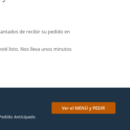
antados de recibir su pedido en
sté listo. Nos lleva unos minutos
Ver el MENÚ y PEDIR
Pedido Anticipado