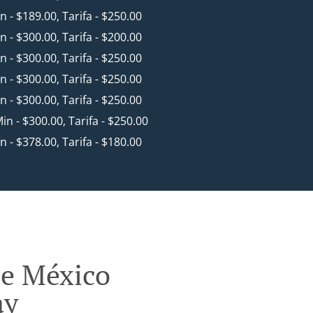
in - $189.00, Tarifa - $250.00
in - $300.00, Tarifa - $200.00
in - $300.00, Tarifa - $250.00
in - $300.00, Tarifa - $250.00
in - $300.00, Tarifa - $250.00
Min - $300.00, Tarifa - $250.00
in - $378.00, Tarifa - $180.00
De México
ay