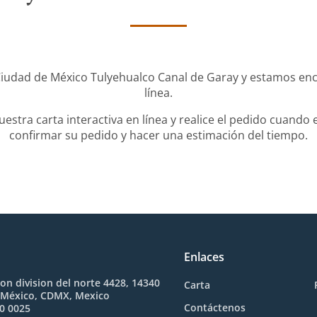
Ciudad de México Tulyehualco Canal de Garay y estamos enc
línea.
stra carta interactiva en línea y realice el pedido cuando e
confirmar su pedido y hacer una estimación del tiempo.
Enlaces
on division del norte 4428, 14340
Carta
 México, CDMX, Mexico
Contáctenos
0 0025