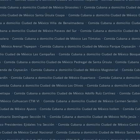
.
ida Cubana a domicilio Ciudad de México Girasoles I
Comida Cubana a domicilio Ciudad d
.
ilio Ciudad de México Santa Úrsula Coapa
Comida Cubana a domicilio Ciudad de México 
.
 a domicilio Ciudad de México Villa de Benalmadena
Comida Cubana a domicilio Ciud
.
bana a domicilio Ciudad de México Paseos del Sur
Comida Cubana a domicilio Ciudad de
.
.
palera
Comida Cubana a domicilio Ciudad de México Las Tórtolas
Comida Cubana a domici
.
.
e México Arenal Tepepan
Comida Cubana a domicilio Ciudad de México Parque Coyoacán
.
lio Ciudad de México Las Campañas
Comida Cubana a domicilio Ciudad de México Bosqu
.
.
n
Comida Cubana a domicilio Ciudad de México Pedregal de Santa Úrsula
Comida Cubana 
.
.
ienda de Coyoacán
Comida Cubana a domicilio Ciudad de México Magisterial
Comida Cuba
.
.
ardín
Comida Cubana a domicilio Ciudad de México Espartaco
Comida Cubana a domicilio
.
omida Cubana a domicilio Ciudad de México Los Olivos
Comida Cubana a domicilio Ciudad 
.
.
petlapa
Comida Cubana a domicilio Ciudad de México Adolfo Ruíz Cortínez
Comida Cuban
.
 México Culhuacan CTM VI
Comida Cubana a domicilio Ciudad de México Carmen Serdán
.
.
Ciudad de México Ajusco
Comida Cubana a domicilio Ciudad de México Issfam
Comida Cub
.
.
elisario Domínguez Sección 16
Comida Cubana a domicilio Ciudad de México Niño Jesús
.
o Presidentes Ejidales 1ra Sección
Comida Cubana a domicilio Ciudad de México Cantil 
.
o Ciudad de México Canal Nacional
Comida Cubana a domicilio Ciudad de México Santa M
.