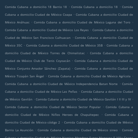
.
.
Comida Cubana a domicilio 18 Barrio 18
Comida Cubana a domicilio 18
Comida
.
Cubana a domicilio Ciudad de México Coapa
Comida Cubana a domicilio Ciudad de
.
.
México Anáhuac
Comida Cubana a domicilio Ciudad de México Laguna del Toro
.
Comida Cubana a domicilio Ciudad de México Los Reyes
Comida Cubana a domicilio
.
Ciudad de México San Francisco Culhuacan
Comida Cubana a domicilio Ciudad de
.
.
México 35C
Comida Cubana a domicilio Ciudad de México 35B
Comida Cubana a
.
domicilio Ciudad de México Torres de Chimalistac
Comida Cubana a domicilio
.
Ciudad de México Club de Tenis Coyoacán
Comida Cubana a domicilio Ciudad de
.
México Conjunto Amador Sánchez (Zapata)
Comida Cubana a domicilio Ciudad de
.
.
México Tizapán San Ángel
Comida Cubana a domicilio Ciudad de México Agrícola
.
Comida Cubana a domicilio Ciudad de México Independencia Batan Norte
Comida
.
Cubana a domicilio Ciudad de México Las Peñas
Comida Cubana a domicilio Ciudad
.
.
de México Gavilán
Comida Cubana a domicilio Ciudad de México Gavilán I II III y IV
.
Comida Cubana a domicilio Ciudad de México Sector Popular
Comida Cubana a
.
domicilio Ciudad de México Niños Heroes de Chapultepec
Comida Cubana a
.
domicilio Ciudad de México código 2
Comida Cubana a domicilio Ciudad de México
.
.
Barrio La Asunción
Comida Cubana a domicilio Ciudad de México sineo
Comida
Cubana a domicilio Ciudad de México Narciso Mendoza Super Manzana 5 Villa Coapa