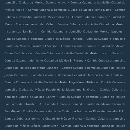
.
domicilio Ciudad de México General Anaya
Comida Cubana a domicilio Ciudad de
.
.
México Axotla
Comida Cubana a domicilio Ciudad de México Roma Norte
Comida
.
Cubana a domicilio Ciudad de México Acacias
Comida Cubana a domicilio Ciudad de
.
México Tlacoquemecatl del Valle
Comida Cubana a domicilio Ciudad de México
.
.
Insurgentes San Borja
Comida Cubana a domicilio Ciudad de México Nápoles
.
Comida Cubana a domicilio Ciudad de México Tránsito
Comida Cubana a domicilio
.
Ciudad de México Escandón I Sección
Comida Cubana a domicilio Ciudad de México
.
.
Escandón II Sección
Comida Cubana a domicilio Ciudad de México Lorenzo Boturini
.
Comida Cubana a domicilio Ciudad de México El Parque
Comida Cubana a domicilio
.
Ciudad de México Hipódromo Condesa
Comida Cubana a domicilio Ciudad de México
.
.
Jardín Balbuena
Comida Cubana a domicilio Ciudad de México Colonia Condesa
.
Comida Cubana a domicilio Ciudad de México Magdalena Mixihuca
Comida Cubana a
.
domicilio Ciudad de México Pueblo de la Magdalena Mixihuca
Comida Cubana a
.
domicilio Ciudad de México Coyuya
Comida Cubana a domicilio Ciudad de México
.
Los Picos de Iztacalco I A
Comida Cubana a domicilio Ciudad de México Barrio de
.
.
San Miguel
Comida Cubana a domicilio Ciudad de México Los Picos de Iztacalco II A
.
Comida Cubana a domicilio Ciudad de México Florida
Comida Cubana a domicilio
.
Ciudad de México Crédito Constructor
Comida Cubana a domicilio Ciudad de México