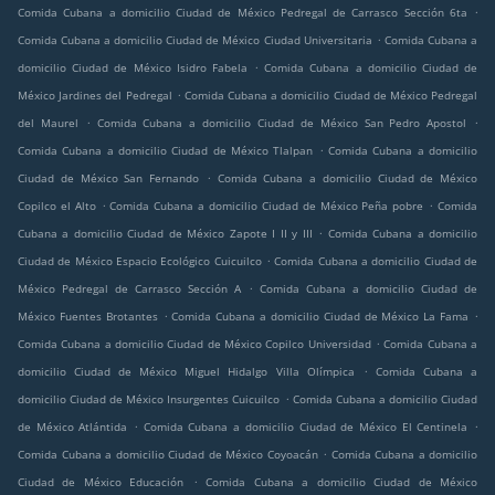
.
Comida Cubana a domicilio Ciudad de México Pedregal de Carrasco Sección 6ta
.
Comida Cubana a domicilio Ciudad de México Ciudad Universitaria
Comida Cubana a
.
domicilio Ciudad de México Isidro Fabela
Comida Cubana a domicilio Ciudad de
.
México Jardines del Pedregal
Comida Cubana a domicilio Ciudad de México Pedregal
.
.
del Maurel
Comida Cubana a domicilio Ciudad de México San Pedro Apostol
.
Comida Cubana a domicilio Ciudad de México Tlalpan
Comida Cubana a domicilio
.
Ciudad de México San Fernando
Comida Cubana a domicilio Ciudad de México
.
.
Copilco el Alto
Comida Cubana a domicilio Ciudad de México Peña pobre
Comida
.
Cubana a domicilio Ciudad de México Zapote I II y III
Comida Cubana a domicilio
.
Ciudad de México Espacio Ecológico Cuicuilco
Comida Cubana a domicilio Ciudad de
.
México Pedregal de Carrasco Sección A
Comida Cubana a domicilio Ciudad de
.
.
México Fuentes Brotantes
Comida Cubana a domicilio Ciudad de México La Fama
.
Comida Cubana a domicilio Ciudad de México Copilco Universidad
Comida Cubana a
.
domicilio Ciudad de México Miguel Hidalgo Villa Olímpica
Comida Cubana a
.
domicilio Ciudad de México Insurgentes Cuicuilco
Comida Cubana a domicilio Ciudad
.
.
de México Atlántida
Comida Cubana a domicilio Ciudad de México El Centinela
.
Comida Cubana a domicilio Ciudad de México Coyoacán
Comida Cubana a domicilio
.
Ciudad de México Educación
Comida Cubana a domicilio Ciudad de México