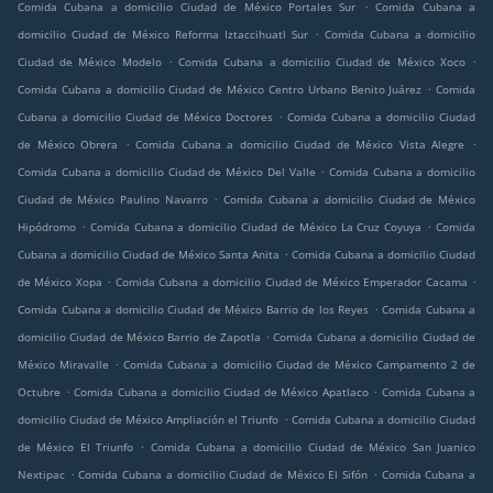
.
Comida Cubana a domicilio Ciudad de México Portales Sur
Comida Cubana a
.
domicilio Ciudad de México Reforma Iztaccihuatl Sur
Comida Cubana a domicilio
.
.
Ciudad de México Modelo
Comida Cubana a domicilio Ciudad de México Xoco
.
Comida Cubana a domicilio Ciudad de México Centro Urbano Benito Juárez
Comida
.
Cubana a domicilio Ciudad de México Doctores
Comida Cubana a domicilio Ciudad
.
.
de México Obrera
Comida Cubana a domicilio Ciudad de México Vista Alegre
.
Comida Cubana a domicilio Ciudad de México Del Valle
Comida Cubana a domicilio
.
Ciudad de México Paulino Navarro
Comida Cubana a domicilio Ciudad de México
.
.
Hipódromo
Comida Cubana a domicilio Ciudad de México La Cruz Coyuya
Comida
.
Cubana a domicilio Ciudad de México Santa Anita
Comida Cubana a domicilio Ciudad
.
.
de México Xopa
Comida Cubana a domicilio Ciudad de México Emperador Cacama
.
Comida Cubana a domicilio Ciudad de México Barrio de los Reyes
Comida Cubana a
.
domicilio Ciudad de México Barrio de Zapotla
Comida Cubana a domicilio Ciudad de
.
México Miravalle
Comida Cubana a domicilio Ciudad de México Campamento 2 de
.
.
Octubre
Comida Cubana a domicilio Ciudad de México Apatlaco
Comida Cubana a
.
domicilio Ciudad de México Ampliación el Triunfo
Comida Cubana a domicilio Ciudad
.
de México El Triunfo
Comida Cubana a domicilio Ciudad de México San Juanico
.
.
Nextipac
Comida Cubana a domicilio Ciudad de México El Sifón
Comida Cubana a