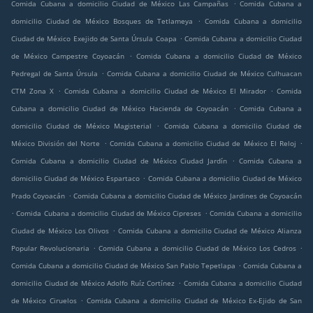
.
Comida Cubana a domicilio Ciudad de México Las Campañas
Comida Cubana a
.
domicilio Ciudad de México Bosques de Tetlameya
Comida Cubana a domicilio
.
Ciudad de México Exejido de Santa Úrsula Coapa
Comida Cubana a domicilio Ciudad
.
de México Campestre Coyoacán
Comida Cubana a domicilio Ciudad de México
.
Pedregal de Santa Úrsula
Comida Cubana a domicilio Ciudad de México Culhuacan
.
.
CTM Zona X
Comida Cubana a domicilio Ciudad de México El Mirador
Comida
.
Cubana a domicilio Ciudad de México Hacienda de Coyoacán
Comida Cubana a
.
domicilio Ciudad de México Magisterial
Comida Cubana a domicilio Ciudad de
.
.
México División del Norte
Comida Cubana a domicilio Ciudad de México El Reloj
.
Comida Cubana a domicilio Ciudad de México Ciudad Jardín
Comida Cubana a
.
domicilio Ciudad de México Espartaco
Comida Cubana a domicilio Ciudad de México
.
Prado Coyoacán
Comida Cubana a domicilio Ciudad de México Jardines de Coyoacán
.
.
Comida Cubana a domicilio Ciudad de México Cipreses
Comida Cubana a domicilio
.
Ciudad de México Los Olivos
Comida Cubana a domicilio Ciudad de México Alianza
.
.
Popular Revolucionaria
Comida Cubana a domicilio Ciudad de México Los Cedros
.
Comida Cubana a domicilio Ciudad de México San Pablo Tepetlapa
Comida Cubana a
.
domicilio Ciudad de México Adolfo Ruíz Cortínez
Comida Cubana a domicilio Ciudad
.
de México Ciruelos
Comida Cubana a domicilio Ciudad de México Ex-Ejido de San