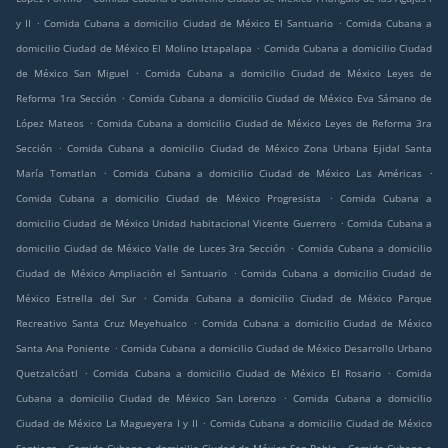
.
.
y II
Comida Cubana a domicilio Ciudad de México El Santuario
Comida Cubana a
.
domicilio Ciudad de México El Molino Iztapalapa
Comida Cubana a domicilio Ciudad
.
de México San Miguel
Comida Cubana a domicilio Ciudad de México Leyes de
.
Reforma 1ra Sección
Comida Cubana a domicilio Ciudad de México Eva Sámano de
.
López Mateos
Comida Cubana a domicilio Ciudad de México Leyes de Reforma 3ra
.
Sección
Comida Cubana a domicilio Ciudad de México Zona Urbana Ejidal Santa
.
.
María Tomatlan
Comida Cubana a domicilio Ciudad de México Las Américas
.
Comida Cubana a domicilio Ciudad de México Progresista
Comida Cubana a
.
domicilio Ciudad de México Unidad habitacional Vicente Guerrero
Comida Cubana a
.
domicilio Ciudad de México Valle de Luces 3ra Sección
Comida Cubana a domicilio
.
Ciudad de México Ampliación el Santuario
Comida Cubana a domicilio Ciudad de
.
México Estrella del Sur
Comida Cubana a domicilio Ciudad de México Parque
.
Recreativo Santa Cruz Meyehualco
Comida Cubana a domicilio Ciudad de México
.
Santa Ana Poniente
Comida Cubana a domicilio Ciudad de México Desarrollo Urbano
.
.
Quetzalcóatl
Comida Cubana a domicilio Ciudad de México El Rosario
Comida
.
Cubana a domicilio Ciudad de México San Lorenzo
Comida Cubana a domicilio
.
Ciudad de México La Magueyera I y II
Comida Cubana a domicilio Ciudad de México
.
.