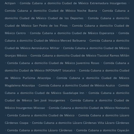
.
.
Actipan
Comida Cubana a domicilio Ciudad de México Extremadura Insurgentes
.
Comida Cubana a domicilio Ciudad de México Noche Buena
Comida Cubana a
.
domicilio Ciudad de México Ciudad de los Deportes
Comida Cubana a domicilio
.
Ciudad de México San Pedro de los Pinos
Comida Cubana a domicilio Ciudad de
.
.
México Centro
Comida Cubana a domicilio Ciudad de México Esperanza
Comida
.
Cubana a domicilio Ciudad de México Merced Balbuena
Comida Cubana a domicilio
.
Ciudad de México Aeronáutica Militar
Comida Cubana a domicilio Ciudad de México
.
Granjas México
Comida Cubana a domicilio Ciudad de México Tlacotal Ramos Millán
.
.
Comida Cubana a domicilio Ciudad de México Juventino Rosas
Comida Cubana a
.
domicilio Ciudad de México INFONAVIT Iztacalco
Comida Cubana a domicilio Ciudad
.
de México Purísima Atlazolpa
Comida Cubana a domicilio Ciudad de México
.
.
Magdalena Atlazolpa
Comida Cubana a domicilio Ciudad de México Aculco
Comida
.
Cubana a domicilio Ciudad de México Guadalupe Inn
Comida Cubana a domicilio
.
Ciudad de México San José Insurgentes
Comida Cubana a domicilio Ciudad de
.
México Insurgentes Mixcoac
Comida Cubana a domicilio Ciudad de México Nonoalco
.
.
Comida Cubana a domicilio Ciudad de México
Comida Cubana a domicilio Lázaro
.
Cárdenas Coapa
Comida Cubana a domicilio Lázaro Cárdenas Villa Lázaro Cárdenas
.
.
Comida Cubana a domicilio Lázaro Cárdenas
Comida Cubana a domicilio Coyacán