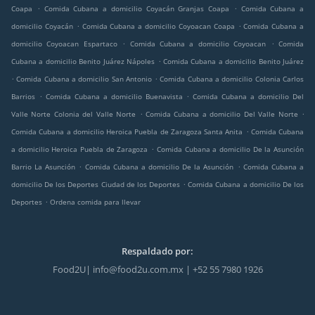
.
.
Coapa
Comida Cubana a domicilio Coyacán Granjas Coapa
Comida Cubana a
.
.
domicilio Coyacán
Comida Cubana a domicilio Coyoacan Coapa
Comida Cubana a
.
.
domicilio Coyoacan Espartaco
Comida Cubana a domicilio Coyoacan
Comida
.
Cubana a domicilio Benito Juárez Nápoles
Comida Cubana a domicilio Benito Juárez
.
.
Comida Cubana a domicilio San Antonio
Comida Cubana a domicilio Colonia Carlos
.
.
Barrios
Comida Cubana a domicilio Buenavista
Comida Cubana a domicilio Del
.
.
Valle Norte Colonia del Valle Norte
Comida Cubana a domicilio Del Valle Norte
.
Comida Cubana a domicilio Heroica Puebla de Zaragoza Santa Anita
Comida Cubana
.
a domicilio Heroica Puebla de Zaragoza
Comida Cubana a domicilio De la Asunción
.
.
Barrio La Asunción
Comida Cubana a domicilio De la Asunción
Comida Cubana a
.
domicilio De los Deportes Ciudad de los Deportes
Comida Cubana a domicilio De los
.
Deportes
Ordena comida para llevar
Respaldado por:
Food2U| info@food2u.com.mx | +52 55 7980 1926