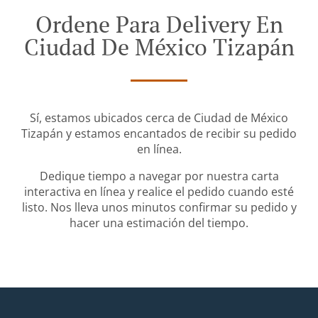
Ordene Para Delivery En
Ciudad De México Tizapán
Sí, estamos ubicados cerca de Ciudad de México
Tizapán y estamos encantados de recibir su pedido
en línea.
Dedique tiempo a navegar por nuestra carta
interactiva en línea y realice el pedido cuando esté
listo. Nos lleva unos minutos confirmar su pedido y
hacer una estimación del tiempo.