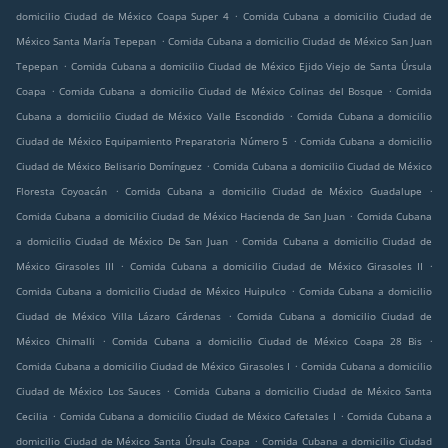
.
domicilio Ciudad de México Coapa Super 4
Comida Cubana a domicilio Ciudad de
.
México Santa María Tepepan
Comida Cubana a domicilio Ciudad de México San Juan
.
Tepepan
Comida Cubana a domicilio Ciudad de México Ejido Viejo de Santa Úrsula
.
.
Coapa
Comida Cubana a domicilio Ciudad de México Colinas del Bosque
Comida
.
Cubana a domicilio Ciudad de México Valle Escondido
Comida Cubana a domicilio
.
Ciudad de México Equipamiento Preparatoria Número 5
Comida Cubana a domicilio
.
Ciudad de México Belisario Domínguez
Comida Cubana a domicilio Ciudad de México
.
.
Floresta Coyoacán
Comida Cubana a domicilio Ciudad de México Guadalupe
.
Comida Cubana a domicilio Ciudad de México Hacienda de San Juan
Comida Cubana
.
a domicilio Ciudad de México De San Juan
Comida Cubana a domicilio Ciudad de
.
.
México Girasoles III
Comida Cubana a domicilio Ciudad de México Girasoles II
.
Comida Cubana a domicilio Ciudad de México Huipulco
Comida Cubana a domicilio
.
Ciudad de México Villa Lázaro Cárdenas
Comida Cubana a domicilio Ciudad de
.
.
México Chimalli
Comida Cubana a domicilio Ciudad de México Coapa 28 Bis
.
Comida Cubana a domicilio Ciudad de México Girasoles I
Comida Cubana a domicilio
.
Ciudad de México Los Sauces
Comida Cubana a domicilio Ciudad de México Santa
.
.
Cecilia
Comida Cubana a domicilio Ciudad de México Cafetales I
Comida Cubana a
.
domicilio Ciudad de México Santa Úrsula Coapa
Comida Cubana a domicilio Ciudad