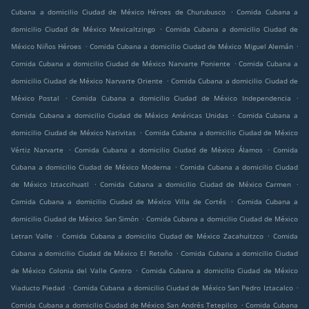
.
Cubana a domicilio Ciudad de México Héroes de Churubusco
Comida Cubana a
.
domicilio Ciudad de México Mexicaltzingo
Comida Cubana a domicilio Ciudad de
.
.
México Niños Héroes
Comida Cubana a domicilio Ciudad de México Miguel Alemán
.
Comida Cubana a domicilio Ciudad de México Narvarte Poniente
Comida Cubana a
.
domicilio Ciudad de México Narvarte Oriente
Comida Cubana a domicilio Ciudad de
.
.
México Postal
Comida Cubana a domicilio Ciudad de México Independencia
.
Comida Cubana a domicilio Ciudad de México Américas Unidas
Comida Cubana a
.
domicilio Ciudad de México Nativitas
Comida Cubana a domicilio Ciudad de México
.
.
Vértiz Narvarte
Comida Cubana a domicilio Ciudad de México Álamos
Comida
.
Cubana a domicilio Ciudad de México Moderna
Comida Cubana a domicilio Ciudad
.
.
de México Iztaccihuatl
Comida Cubana a domicilio Ciudad de México Carmen
.
Comida Cubana a domicilio Ciudad de México Villa de Cortés
Comida Cubana a
.
domicilio Ciudad de México San Simón
Comida Cubana a domicilio Ciudad de México
.
.
Letran Valle
Comida Cubana a domicilio Ciudad de México Zacahuitzco
Comida
.
Cubana a domicilio Ciudad de México El Retoño
Comida Cubana a domicilio Ciudad
.
de México Colonia del Valle Centro
Comida Cubana a domicilio Ciudad de México
.
.
Viaducto Piedad
Comida Cubana a domicilio Ciudad de México San Pedro Iztacalco
.
Comida Cubana a domicilio Ciudad de México San Andrés Tetepilco
Comida Cubana