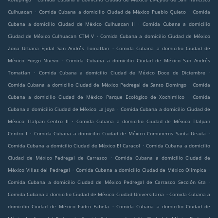
.
.
Culhuacan
Comida Cubana a domicilio Ciudad de México Pueblo Quieto
Comida
.
Cubana a domicilio Ciudad de México Culhuacan II
Comida Cubana a domicilio
.
Ciudad de México Culhuacan CTM V
Comida Cubana a domicilio Ciudad de México
.
Zona Urbana Ejidal San Andrés Tomatlan
Comida Cubana a domicilio Ciudad de
.
México Fuego Nuevo
Comida Cubana a domicilio Ciudad de México San Andrés
.
.
Tomatlan
Comida Cubana a domicilio Ciudad de México Doce de Diciembre
.
Comida Cubana a domicilio Ciudad de México Pedregal de Santo Domingo
Comida
.
Cubana a domicilio Ciudad de México Parque Ecológico de Xochimilco
Comida
.
Cubana a domicilio Ciudad de México La Joya
Comida Cubana a domicilio Ciudad de
.
México Tlalpan Centro II
Comida Cubana a domicilio Ciudad de México Tlalpan
.
.
Centro I
Comida Cubana a domicilio Ciudad de México Comuneros Santa Ursula
.
Comida Cubana a domicilio Ciudad de México El Caracol
Comida Cubana a domicilio
.
Ciudad de México Pedregal de Carrasco
Comida Cubana a domicilio Ciudad de
.
.
México Villas del Pedregal
Comida Cubana a domicilio Ciudad de México Olímpica
.
Comida Cubana a domicilio Ciudad de México Pedregal de Carrasco Sección 6ta
.
Comida Cubana a domicilio Ciudad de México Ciudad Universitaria
Comida Cubana a
.
domicilio Ciudad de México Isidro Fabela
Comida Cubana a domicilio Ciudad de
.