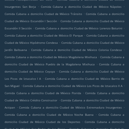
.
.
Insurgentes San Borja
Comida Cubana a domicilio Ciudad de México Nápoles
.
Comida Cubana a domicilio Ciudad de México Tránsito
Comida Cubana a domicilio
.
Ciudad de México Escandón I Sección
Comida Cubana a domicilio Ciudad de México
.
.
Escandón II Sección
Comida Cubana a domicilio Ciudad de México Lorenzo Boturini
.
Comida Cubana a domicilio Ciudad de México El Parque
Comida Cubana a domicilio
.
Ciudad de México Hipódromo Condesa
Comida Cubana a domicilio Ciudad de México
.
.
Jardín Balbuena
Comida Cubana a domicilio Ciudad de México Colonia Condesa
.
Comida Cubana a domicilio Ciudad de México Magdalena Mixihuca
Comida Cubana a
.
domicilio Ciudad de México Pueblo de la Magdalena Mixihuca
Comida Cubana a
.
domicilio Ciudad de México Coyuya
Comida Cubana a domicilio Ciudad de México
.
Los Picos de Iztacalco I A
Comida Cubana a domicilio Ciudad de México Barrio de
.
.
San Miguel
Comida Cubana a domicilio Ciudad de México Los Picos de Iztacalco II A
.
Comida Cubana a domicilio Ciudad de México Florida
Comida Cubana a domicilio
.
Ciudad de México Crédito Constructor
Comida Cubana a domicilio Ciudad de México
.
.
Actipan
Comida Cubana a domicilio Ciudad de México Extremadura Insurgentes
.
Comida Cubana a domicilio Ciudad de México Noche Buena
Comida Cubana a
.
domicilio Ciudad de México Ciudad de los Deportes
Comida Cubana a domicilio
.