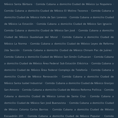
.
.
México Santa Bárbara
Comida Cubana a domicilio Ciudad de México La Nopalera
.
Comida Cubana a domicilio Ciudad de México El Molino Tezonco
Comida Cubana a
.
domicilio Ciudad de México Valle de San Lorenzo
Comida Cubana a domicilio Ciudad
.
.
de México La Estación
Comida Cubana a domicilio Ciudad de México San Ignacio
.
Comida Cubana a domicilio Ciudad de México San José
Comida Cubana a domicilio
.
Ciudad de México Guadalupe del Moral
Comida Cubana a domicilio Ciudad de
.
México La Norma
Comida Cubana a domicilio Ciudad de México Leyes de Reforma
.
.
2da Sección
Comida Cubana a domicilio Ciudad de México Chinam Pac de Juárez
.
Comida Cubana a domicilio Ciudad de México San Simón Culhuacan
Comida Cubana
.
a domicilio Ciudad de México Área Federal Sub Estación Eléctrica
Comida Cubana a
.
domicilio Ciudad de México Área Federal Complejo de Telefonía
Comida Cubana a
.
domicilio Ciudad de México Renovación
Comida Cubana a domicilio Ciudad de
.
México Santa Isabel Industrial
Comida Cubana a domicilio Ciudad de México Granjas
.
.
San Antonio
Comida Cubana a domicilio Ciudad de México Reforma Política
Comida
.
Cubana a domicilio Ciudad de México Lomas de Santa Cruz
Comida Cubana a
.
domicilio Ciudad de México San José Buenavista
Comida Cubana a domicilio Ciudad
.
de México Colonia Carlos Barrios
Comida Cubana a domicilio Ciudad de México
.
.
Escuadrón 201
Comida Cubana a domicilio Ciudad de México Popular
Comida