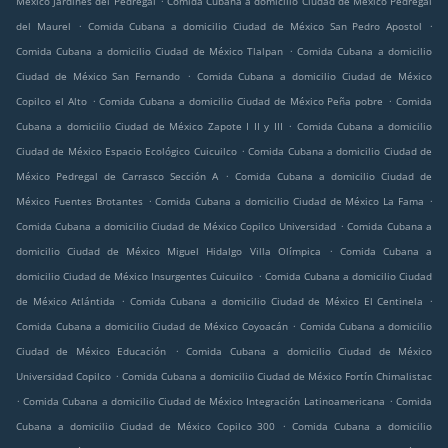
México Jardines del Pedregal
Comida Cubana a domicilio Ciudad de México Pedregal
.
.
del Maurel
Comida Cubana a domicilio Ciudad de México San Pedro Apostol
.
Comida Cubana a domicilio Ciudad de México Tlalpan
Comida Cubana a domicilio
.
Ciudad de México San Fernando
Comida Cubana a domicilio Ciudad de México
.
.
Copilco el Alto
Comida Cubana a domicilio Ciudad de México Peña pobre
Comida
.
Cubana a domicilio Ciudad de México Zapote I II y III
Comida Cubana a domicilio
.
Ciudad de México Espacio Ecológico Cuicuilco
Comida Cubana a domicilio Ciudad de
.
México Pedregal de Carrasco Sección A
Comida Cubana a domicilio Ciudad de
.
.
México Fuentes Brotantes
Comida Cubana a domicilio Ciudad de México La Fama
.
Comida Cubana a domicilio Ciudad de México Copilco Universidad
Comida Cubana a
.
domicilio Ciudad de México Miguel Hidalgo Villa Olímpica
Comida Cubana a
.
domicilio Ciudad de México Insurgentes Cuicuilco
Comida Cubana a domicilio Ciudad
.
.
de México Atlántida
Comida Cubana a domicilio Ciudad de México El Centinela
.
Comida Cubana a domicilio Ciudad de México Coyoacán
Comida Cubana a domicilio
.
Ciudad de México Educación
Comida Cubana a domicilio Ciudad de México
.
Universidad Copilco
Comida Cubana a domicilio Ciudad de México Fortín Chimalistac
.
.
Comida Cubana a domicilio Ciudad de México Integración Latinoamericana
Comida
.
Cubana a domicilio Ciudad de México Copilco 300
Comida Cubana a domicilio