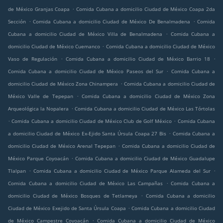
.
de México Granjas Coapa
Comida Cubana a domicilio Ciudad de México Coapa 2da
.
.
Sección
Comida Cubana a domicilio Ciudad de México De Benalmadena
Comida
.
Cubana a domicilio Ciudad de México Villa de Benalmadena
Comida Cubana a
.
domicilio Ciudad de México Cuemanco
Comida Cubana a domicilio Ciudad de México
.
.
Vaso de Regulación
Comida Cubana a domicilio Ciudad de México Barrio 18
.
Comida Cubana a domicilio Ciudad de México Paseos del Sur
Comida Cubana a
.
domicilio Ciudad de México Zona Chinampera
Comida Cubana a domicilio Ciudad de
.
México Valle de Tepepan
Comida Cubana a domicilio Ciudad de México Zona
.
Arqueológica la Nopalera
Comida Cubana a domicilio Ciudad de México Las Tórtolas
.
.
Comida Cubana a domicilio Ciudad de México Club de Golf México
Comida Cubana
.
a domicilio Ciudad de México Ex-Ejido Santa Úrsula Coapa 27 Bis
Comida Cubana a
.
domicilio Ciudad de México Arenal Tepepan
Comida Cubana a domicilio Ciudad de
.
México Parque Coyoacán
Comida Cubana a domicilio Ciudad de México Guadalupe
.
.
Tlalpan
Comida Cubana a domicilio Ciudad de México Parque Alameda del Sur
.
Comida Cubana a domicilio Ciudad de México Las Campañas
Comida Cubana a
.
domicilio Ciudad de México Bosques de Tetlameya
Comida Cubana a domicilio
.
Ciudad de México Exejido de Santa Úrsula Coapa
Comida Cubana a domicilio Ciudad
.
de México Campestre Coyoacán
Comida Cubana a domicilio Ciudad de México