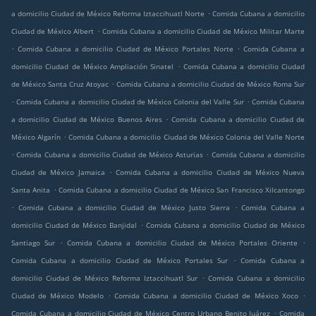
.
a domicilio Ciudad de México Reforma Iztaccihuatl Norte
Comida Cubana a domicilio
.
Ciudad de México Albert
Comida Cubana a domicilio Ciudad de México Militar Marte
.
.
Comida Cubana a domicilio Ciudad de México Portales Norte
Comida Cubana a
.
domicilio Ciudad de México Ampliación Sinatel
Comida Cubana a domicilio Ciudad
.
de México Santa Cruz Atoyac
Comida Cubana a domicilio Ciudad de México Roma Sur
.
.
Comida Cubana a domicilio Ciudad de México Colonia del Valle Sur
Comida Cubana
.
a domicilio Ciudad de México Buenos Aires
Comida Cubana a domicilio Ciudad de
.
México Algarín
Comida Cubana a domicilio Ciudad de México Colonia del Valle Norte
.
.
Comida Cubana a domicilio Ciudad de México Asturias
Comida Cubana a domicilio
.
Ciudad de México Jamaica
Comida Cubana a domicilio Ciudad de México Nueva
.
Santa Anita
Comida Cubana a domicilio Ciudad de México San Francisco Xilcantongo
.
.
Comida Cubana a domicilio Ciudad de México Justo Sierra
Comida Cubana a
.
domicilio Ciudad de México Banjidal
Comida Cubana a domicilio Ciudad de México
.
.
Santiago Sur
Comida Cubana a domicilio Ciudad de México Portales Oriente
.
Comida Cubana a domicilio Ciudad de México Portales Sur
Comida Cubana a
.
domicilio Ciudad de México Reforma Iztaccihuatl Sur
Comida Cubana a domicilio
.
.
Ciudad de México Modelo
Comida Cubana a domicilio Ciudad de México Xoco
.
Comida Cubana a domicilio Ciudad de México Centro Urbano Benito Juárez
Comida