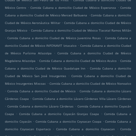
Ciudad de México San Pedro de los Pinos
Comida Cubana a domicilio Ciudad de
.
.
México Centro
Comida Cubana a domicilio Ciudad de México Esperanza
Comida
.
Cubana a domicilio Ciudad de México Merced Balbuena
Comida Cubana a domicilio
.
Ciudad de México Aeronáutica Militar
Comida Cubana a domicilio Ciudad de México
.
Granjas México
Comida Cubana a domicilio Ciudad de México Tlacotal Ramos Millán
.
.
Comida Cubana a domicilio Ciudad de México Juventino Rosas
Comida Cubana a
.
domicilio Ciudad de México INFONAVIT Iztacalco
Comida Cubana a domicilio Ciudad
.
de México Purísima Atlazolpa
Comida Cubana a domicilio Ciudad de México
.
.
Magdalena Atlazolpa
Comida Cubana a domicilio Ciudad de México Aculco
Comida
.
Cubana a domicilio Ciudad de México Guadalupe Inn
Comida Cubana a domicilio
.
Ciudad de México San José Insurgentes
Comida Cubana a domicilio Ciudad de
.
México Insurgentes Mixcoac
Comida Cubana a domicilio Ciudad de México Nonoalco
.
.
Comida Cubana a domicilio Ciudad de México
Comida Cubana a domicilio Lázaro
.
Cárdenas Coapa
Comida Cubana a domicilio Lázaro Cárdenas Villa Lázaro Cárdenas
.
.
Comida Cubana a domicilio Lázaro Cárdenas
Comida Cubana a domicilio Coyacán
.
.
Coapa
Comida Cubana a domicilio Coyacán Granjas Coapa
Comida Cubana a
.
.
domicilio Coyacán
Comida Cubana a domicilio Coyoacan Coapa
Comida Cubana a
.
.
domicilio Coyoacan Espartaco
Comida Cubana a domicilio Coyoacan
Comida
.