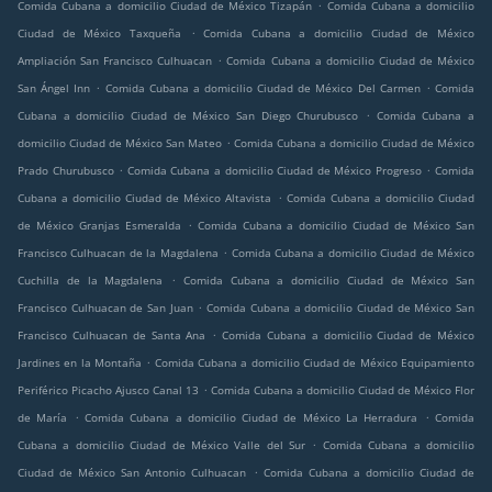
.
Comida Cubana a domicilio Ciudad de México Tizapán
Comida Cubana a domicilio
.
Ciudad de México Taxqueña
Comida Cubana a domicilio Ciudad de México
.
Ampliación San Francisco Culhuacan
Comida Cubana a domicilio Ciudad de México
.
.
San Ángel Inn
Comida Cubana a domicilio Ciudad de México Del Carmen
Comida
.
Cubana a domicilio Ciudad de México San Diego Churubusco
Comida Cubana a
.
domicilio Ciudad de México San Mateo
Comida Cubana a domicilio Ciudad de México
.
.
Prado Churubusco
Comida Cubana a domicilio Ciudad de México Progreso
Comida
.
Cubana a domicilio Ciudad de México Altavista
Comida Cubana a domicilio Ciudad
.
de México Granjas Esmeralda
Comida Cubana a domicilio Ciudad de México San
.
Francisco Culhuacan de la Magdalena
Comida Cubana a domicilio Ciudad de México
.
Cuchilla de la Magdalena
Comida Cubana a domicilio Ciudad de México San
.
Francisco Culhuacan de San Juan
Comida Cubana a domicilio Ciudad de México San
.
Francisco Culhuacan de Santa Ana
Comida Cubana a domicilio Ciudad de México
.
Jardines en la Montaña
Comida Cubana a domicilio Ciudad de México Equipamiento
.
Periférico Picacho Ajusco Canal 13
Comida Cubana a domicilio Ciudad de México Flor
.
.
de María
Comida Cubana a domicilio Ciudad de México La Herradura
Comida
.
Cubana a domicilio Ciudad de México Valle del Sur
Comida Cubana a domicilio
.
Ciudad de México San Antonio Culhuacan
Comida Cubana a domicilio Ciudad de