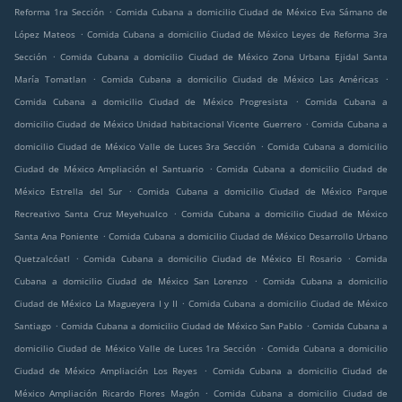
.
Reforma 1ra Sección
Comida Cubana a domicilio Ciudad de México Eva Sámano de
.
López Mateos
Comida Cubana a domicilio Ciudad de México Leyes de Reforma 3ra
.
Sección
Comida Cubana a domicilio Ciudad de México Zona Urbana Ejidal Santa
.
.
María Tomatlan
Comida Cubana a domicilio Ciudad de México Las Américas
.
Comida Cubana a domicilio Ciudad de México Progresista
Comida Cubana a
.
domicilio Ciudad de México Unidad habitacional Vicente Guerrero
Comida Cubana a
.
domicilio Ciudad de México Valle de Luces 3ra Sección
Comida Cubana a domicilio
.
Ciudad de México Ampliación el Santuario
Comida Cubana a domicilio Ciudad de
.
México Estrella del Sur
Comida Cubana a domicilio Ciudad de México Parque
.
Recreativo Santa Cruz Meyehualco
Comida Cubana a domicilio Ciudad de México
.
Santa Ana Poniente
Comida Cubana a domicilio Ciudad de México Desarrollo Urbano
.
.
Quetzalcóatl
Comida Cubana a domicilio Ciudad de México El Rosario
Comida
.
Cubana a domicilio Ciudad de México San Lorenzo
Comida Cubana a domicilio
.
Ciudad de México La Magueyera I y II
Comida Cubana a domicilio Ciudad de México
.
.
Santiago
Comida Cubana a domicilio Ciudad de México San Pablo
Comida Cubana a
.
domicilio Ciudad de México Valle de Luces 1ra Sección
Comida Cubana a domicilio
.
Ciudad de México Ampliación Los Reyes
Comida Cubana a domicilio Ciudad de
.
México Ampliación Ricardo Flores Magón
Comida Cubana a domicilio Ciudad de