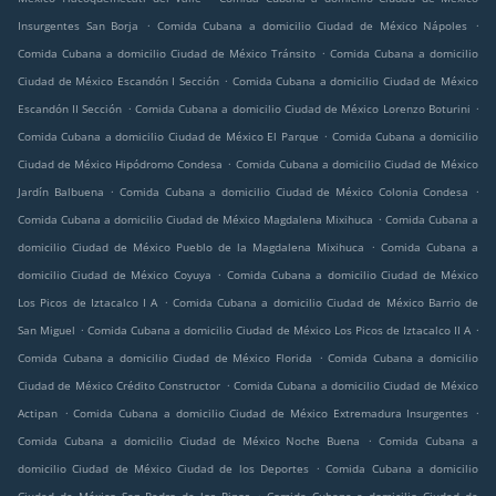
.
.
Insurgentes San Borja
Comida Cubana a domicilio Ciudad de México Nápoles
.
Comida Cubana a domicilio Ciudad de México Tránsito
Comida Cubana a domicilio
.
Ciudad de México Escandón I Sección
Comida Cubana a domicilio Ciudad de México
.
.
Escandón II Sección
Comida Cubana a domicilio Ciudad de México Lorenzo Boturini
.
Comida Cubana a domicilio Ciudad de México El Parque
Comida Cubana a domicilio
.
Ciudad de México Hipódromo Condesa
Comida Cubana a domicilio Ciudad de México
.
.
Jardín Balbuena
Comida Cubana a domicilio Ciudad de México Colonia Condesa
.
Comida Cubana a domicilio Ciudad de México Magdalena Mixihuca
Comida Cubana a
.
domicilio Ciudad de México Pueblo de la Magdalena Mixihuca
Comida Cubana a
.
domicilio Ciudad de México Coyuya
Comida Cubana a domicilio Ciudad de México
.
Los Picos de Iztacalco I A
Comida Cubana a domicilio Ciudad de México Barrio de
.
.
San Miguel
Comida Cubana a domicilio Ciudad de México Los Picos de Iztacalco II A
.
Comida Cubana a domicilio Ciudad de México Florida
Comida Cubana a domicilio
.
Ciudad de México Crédito Constructor
Comida Cubana a domicilio Ciudad de México
.
.
Actipan
Comida Cubana a domicilio Ciudad de México Extremadura Insurgentes
.
Comida Cubana a domicilio Ciudad de México Noche Buena
Comida Cubana a
.
domicilio Ciudad de México Ciudad de los Deportes
Comida Cubana a domicilio
.