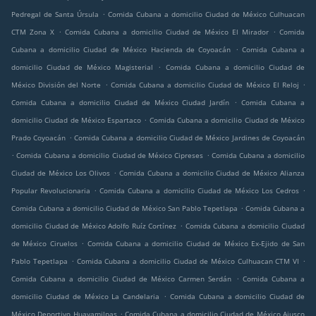
.
Pedregal de Santa Úrsula
Comida Cubana a domicilio Ciudad de México Culhuacan
.
.
CTM Zona X
Comida Cubana a domicilio Ciudad de México El Mirador
Comida
.
Cubana a domicilio Ciudad de México Hacienda de Coyoacán
Comida Cubana a
.
domicilio Ciudad de México Magisterial
Comida Cubana a domicilio Ciudad de
.
.
México División del Norte
Comida Cubana a domicilio Ciudad de México El Reloj
.
Comida Cubana a domicilio Ciudad de México Ciudad Jardín
Comida Cubana a
.
domicilio Ciudad de México Espartaco
Comida Cubana a domicilio Ciudad de México
.
Prado Coyoacán
Comida Cubana a domicilio Ciudad de México Jardines de Coyoacán
.
.
Comida Cubana a domicilio Ciudad de México Cipreses
Comida Cubana a domicilio
.
Ciudad de México Los Olivos
Comida Cubana a domicilio Ciudad de México Alianza
.
.
Popular Revolucionaria
Comida Cubana a domicilio Ciudad de México Los Cedros
.
Comida Cubana a domicilio Ciudad de México San Pablo Tepetlapa
Comida Cubana a
.
domicilio Ciudad de México Adolfo Ruíz Cortínez
Comida Cubana a domicilio Ciudad
.
de México Ciruelos
Comida Cubana a domicilio Ciudad de México Ex-Ejido de San
.
.
Pablo Tepetlapa
Comida Cubana a domicilio Ciudad de México Culhuacan CTM VI
.
Comida Cubana a domicilio Ciudad de México Carmen Serdán
Comida Cubana a
.
domicilio Ciudad de México La Candelaria
Comida Cubana a domicilio Ciudad de
.
México Deportivo Huayamilpas
Comida Cubana a domicilio Ciudad de México Ajusco