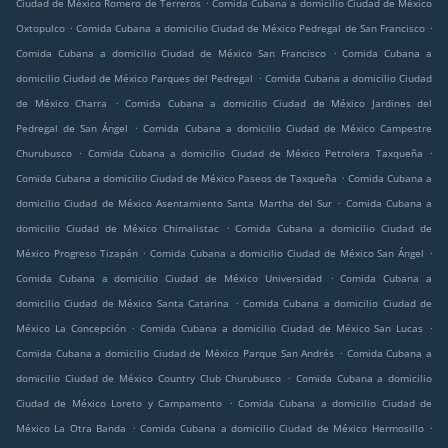
.
Ciudad de México Romero de Terreros
Comida Cubana a domicilio Ciudad de México
.
.
Oxtopulco
Comida Cubana a domicilio Ciudad de México Pedregal de San Francisco
.
Comida Cubana a domicilio Ciudad de México San Francisco
Comida Cubana a
.
domicilio Ciudad de México Parques del Pedregal
Comida Cubana a domicilio Ciudad
.
de México Charra
Comida Cubana a domicilio Ciudad de México Jardines del
.
Pedregal de San Ángel
Comida Cubana a domicilio Ciudad de México Campestre
.
.
Churubusco
Comida Cubana a domicilio Ciudad de México Petrolera Taxqueña
.
Comida Cubana a domicilio Ciudad de México Paseos de Taxqueña
Comida Cubana a
.
domicilio Ciudad de México Asentamiento Santa Martha del Sur
Comida Cubana a
.
domicilio Ciudad de México Chimalistac
Comida Cubana a domicilio Ciudad de
.
.
México Progreso Tizapán
Comida Cubana a domicilio Ciudad de México San Ángel
.
Comida Cubana a domicilio Ciudad de México Universidad
Comida Cubana a
.
domicilio Ciudad de México Santa Catarina
Comida Cubana a domicilio Ciudad de
.
.
México La Concepción
Comida Cubana a domicilio Ciudad de México San Lucas
.
Comida Cubana a domicilio Ciudad de México Parque San Andrés
Comida Cubana a
.
domicilio Ciudad de México Country Club Churubusco
Comida Cubana a domicilio
.
Ciudad de México Loreto y Campamento
Comida Cubana a domicilio Ciudad de
.
.
México La Otra Banda
Comida Cubana a domicilio Ciudad de México Hermosillo