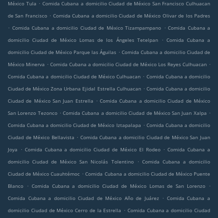
.
México Tula
Comida Cubana a domicilio Ciudad de México San Francisco Culhuacan
.
de San Francisco
Comida Cubana a domicilio Ciudad de México Olivar de los Padres
.
.
Comida Cubana a domicilio Ciudad de México Tizampampano
Comida Cubana a
.
domicilio Ciudad de México Lomas de los Ángeles Tetelpan
Comida Cubana a
.
domicilio Ciudad de México Parque las Águilas
Comida Cubana a domicilio Ciudad de
.
.
México Minerva
Comida Cubana a domicilio Ciudad de México Los Reyes Culhuacan
.
Comida Cubana a domicilio Ciudad de México Culhuacan
Comida Cubana a domicilio
.
Ciudad de México Zona Urbana Ejidal Estrella Culhuacan
Comida Cubana a domicilio
.
Ciudad de México San Juan Estrella
Comida Cubana a domicilio Ciudad de México
.
.
San Lorenzo Tezonco
Comida Cubana a domicilio Ciudad de México San Juan Xalpa
.
Comida Cubana a domicilio Ciudad de México Iztapalapa
Comida Cubana a domicilio
.
Ciudad de México Bellavista
Comida Cubana a domicilio Ciudad de México San Juan
.
.
Joya
Comida Cubana a domicilio Ciudad de México El Rodeo
Comida Cubana a
.
domicilio Ciudad de México San Nicolás Tolentino
Comida Cubana a domicilio
.
Ciudad de México Cuauhtémoc
Comida Cubana a domicilio Ciudad de México Puente
.
.
Blanco
Comida Cubana a domicilio Ciudad de México Lomas de San Lorenzo
.
Comida Cubana a domicilio Ciudad de México Año de Juárez
Comida Cubana a
.
domicilio Ciudad de México Cerro de la Estrella
Comida Cubana a domicilio Ciudad