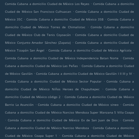
.
Comida Cubana a domicilio Ciudad de México Los Reyes
Comida Cubana a domicilio
.
Ciudad de México San Francisco Culhuacan
Comida Cubana a domicilio Ciudad de
.
.
México 35C
Comida Cubana a domicilio Ciudad de México 35B
Comida Cubana a
.
domicilio Ciudad de México Torres de Chimalistac
Comida Cubana a domicilio
.
Ciudad de México Club de Tenis Coyoacán
Comida Cubana a domicilio Ciudad de
.
México Conjunto Amador Sánchez (Zapata)
Comida Cubana a domicilio Ciudad de
.
.
México Tizapán San Ángel
Comida Cubana a domicilio Ciudad de México Agrícola
.
Comida Cubana a domicilio Ciudad de México Independencia Batan Norte
Comida
.
Cubana a domicilio Ciudad de México Las Peñas
Comida Cubana a domicilio Ciudad
.
.
de México Gavilán
Comida Cubana a domicilio Ciudad de México Gavilán I II III y IV
.
Comida Cubana a domicilio Ciudad de México Sector Popular
Comida Cubana a
.
domicilio Ciudad de México Niños Heroes de Chapultepec
Comida Cubana a
.
domicilio Ciudad de México código 2
Comida Cubana a domicilio Ciudad de México
.
.
Barrio La Asunción
Comida Cubana a domicilio Ciudad de México sineo
Comida
Cubana a domicilio Ciudad de México Narciso Mendoza Super Manzana 5 Villa Coapa
.
.
Comida Cubana a domicilio Ciudad de México Ex de San Juan de Dios
Comida
.
Cubana a domicilio Ciudad de México Narciso Mendoza
Comida Cubana a domicilio
.
Ciudad de México Coapa Super 1
Comida Cubana a domicilio Ciudad de México