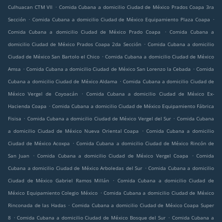
.
Culhuacan CTM VII
Comida Cubana a domicilio Ciudad de México Prados Coapa 3ra
.
.
Sección
Comida Cubana a domicilio Ciudad de México Equipamiento Plaza Coapa
.
Comida Cubana a domicilio Ciudad de México Prado Coapa
Comida Cubana a
.
domicilio Ciudad de México Prados Coapa 2da Sección
Comida Cubana a domicilio
.
Ciudad de México San Bartolo el Chico
Comida Cubana a domicilio Ciudad de México
.
.
Amsa
Comida Cubana a domicilio Ciudad de México San Lorenzo la Cebada
Comida
.
Cubana a domicilio Ciudad de México Aldama
Comida Cubana a domicilio Ciudad de
.
México Vergel de Coyoacán
Comida Cubana a domicilio Ciudad de México Ex-
.
Hacienda Coapa
Comida Cubana a domicilio Ciudad de México Equipamiento Fábrica
.
.
Fisisa
Comida Cubana a domicilio Ciudad de México Vergel del Sur
Comida Cubana
.
a domicilio Ciudad de México Nueva Oriental Coapa
Comida Cubana a domicilio
.
Ciudad de México Acoxpa
Comida Cubana a domicilio Ciudad de México Rincón de
.
.
San Juan
Comida Cubana a domicilio Ciudad de México Vergel Coapa
Comida
.
Cubana a domicilio Ciudad de México Arboledas del Sur
Comida Cubana a domicilio
.
Ciudad de México Gabriel Ramos Millán
Comida Cubana a domicilio Ciudad de
.
México Equipamiento Colegio México
Comida Cubana a domicilio Ciudad de México
.
Rinconada de las Hadas
Comida Cubana a domicilio Ciudad de México Coapa Super
.
.
8
Comida Cubana a domicilio Ciudad de México Bosque del Sur
Comida Cubana a