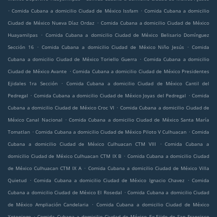
.
.
Comida Cubana a domicilio Ciudad de México Issfam
Comida Cubana a domicilio
.
Ciudad de México Nueva Díaz Ordaz
Comida Cubana a domicilio Ciudad de México
.
Huayamilpas
Comida Cubana a domicilio Ciudad de México Belisario Domínguez
.
.
Sección 16
Comida Cubana a domicilio Ciudad de México Niño Jesús
Comida
.
Cubana a domicilio Ciudad de México Toriello Guerra
Comida Cubana a domicilio
.
Ciudad de México Avante
Comida Cubana a domicilio Ciudad de México Presidentes
.
Ejidales 1ra Sección
Comida Cubana a domicilio Ciudad de México Cantil del
.
.
Pedregal
Comida Cubana a domicilio Ciudad de México Joyas del Pedregal
Comida
.
Cubana a domicilio Ciudad de México Croc VI
Comida Cubana a domicilio Ciudad de
.
México Canal Nacional
Comida Cubana a domicilio Ciudad de México Santa María
.
.
Tomatlan
Comida Cubana a domicilio Ciudad de México Piloto V Culhuacan
Comida
.
Cubana a domicilio Ciudad de México Culhuacan CTM VIII
Comida Cubana a
.
domicilio Ciudad de México Culhuacan CTM IX B
Comida Cubana a domicilio Ciudad
.
de México Culhuacan CTM IX A
Comida Cubana a domicilio Ciudad de México Villa
.
.
Quietud
Comida Cubana a domicilio Ciudad de México Ignacio Chavez
Comida
.
Cubana a domicilio Ciudad de México El Rosedal
Comida Cubana a domicilio Ciudad
.
de México Ampliación Candelaria
Comida Cubana a domicilio Ciudad de México
.
Xotepingo
Comida Cubana a domicilio Ciudad de México Ex-Ejido de San Francisco