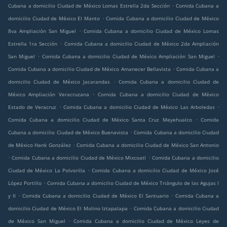
.
Cubana a domicilio Ciudad de México Lomas Estrella 2da Sección
Comida Cubana a
.
domicilio Ciudad de México El Manto
Comida Cubana a domicilio Ciudad de México
.
8va Ampliación San Miguel
Comida Cubana a domicilio Ciudad de México Lomas
.
Estrella 1ra Sección
Comida Cubana a domicilio Ciudad de México 2da Ampliación
.
.
San Miguel
Comida Cubana a domicilio Ciudad de México Ampliación San Miguel
.
Comida Cubana a domicilio Ciudad de México Amanecer Bellavista
Comida Cubana a
.
domicilio Ciudad de México Jacarandas
Comida Cubana a domicilio Ciudad de
.
México Ampliación Veracruzana
Comida Cubana a domicilio Ciudad de México
.
.
Estado de Veracruz
Comida Cubana a domicilio Ciudad de México Las Arboledas
.
Comida Cubana a domicilio Ciudad de México Santa Cruz Meyehualco
Comida
.
Cubana a domicilio Ciudad de México Buenavista
Comida Cubana a domicilio Ciudad
.
de México Hank González
Comida Cubana a domicilio Ciudad de México San Antonio
.
.
Comida Cubana a domicilio Ciudad de México Mixcoatl
Comida Cubana a domicilio
.
Ciudad de México La Polvorilla
Comida Cubana a domicilio Ciudad de México José
.
López Portillo
Comida Cubana a domicilio Ciudad de México Triángulo de las Agujas I
.
.
y II
Comida Cubana a domicilio Ciudad de México El Santuario
Comida Cubana a
.
domicilio Ciudad de México El Molino Iztapalapa
Comida Cubana a domicilio Ciudad
.
de México San Miguel
Comida Cubana a domicilio Ciudad de México Leyes de