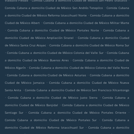
Viaducto Piedad
Comida Cubana a domicilio Ciudad de México San Pedro Iztacalco
.
Comida Cubana a domicilio Ciudad de México San Andrés Tetepilco
Comida Cubana
.
a domicilio Ciudad de México Reforma Iztaccihuatl Norte
Comida Cubana a domicilio
.
Ciudad de México Albert
Comida Cubana a domicilio Ciudad de México Militar Marte
.
.
Comida Cubana a domicilio Ciudad de México Portales Norte
Comida Cubana a
.
domicilio Ciudad de México Ampliación Sinatel
Comida Cubana a domicilio Ciudad
.
de México Santa Cruz Atoyac
Comida Cubana a domicilio Ciudad de México Roma Sur
.
.
Comida Cubana a domicilio Ciudad de México Colonia del Valle Sur
Comida Cubana
.
a domicilio Ciudad de México Buenos Aires
Comida Cubana a domicilio Ciudad de
.
México Algarín
Comida Cubana a domicilio Ciudad de México Colonia del Valle Norte
.
.
Comida Cubana a domicilio Ciudad de México Asturias
Comida Cubana a domicilio
.
Ciudad de México Jamaica
Comida Cubana a domicilio Ciudad de México Nueva
.
Santa Anita
Comida Cubana a domicilio Ciudad de México San Francisco Xilcantongo
.
.
Comida Cubana a domicilio Ciudad de México Justo Sierra
Comida Cubana a
.
domicilio Ciudad de México Banjidal
Comida Cubana a domicilio Ciudad de México
.
.
Santiago Sur
Comida Cubana a domicilio Ciudad de México Portales Oriente
.
Comida Cubana a domicilio Ciudad de México Portales Sur
Comida Cubana a
.
domicilio Ciudad de México Reforma Iztaccihuatl Sur
Comida Cubana a domicilio