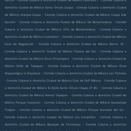
Cecilia
Comida Cubana a domicilio Ciudad de México Cafetales I
Comida Cubana a
.
domicilio Ciudad de México Santa Úrsula Coapa
Comida Cubana a domicilio Ciudad
.
de México Granjas Coapa
Comida Cubana a domicilio Ciudad de México Coapa 2da
.
.
Sección
Comida Cubana a domicilio Ciudad de México De Benalmadena
Comida
.
Cubana a domicilio Ciudad de México Villa de Benalmadena
Comida Cubana a
.
domicilio Ciudad de México Cuemanco
Comida Cubana a domicilio Ciudad de México
.
.
Vaso de Regulación
Comida Cubana a domicilio Ciudad de México Barrio 18
.
Comida Cubana a domicilio Ciudad de México Paseos del Sur
Comida Cubana a
.
domicilio Ciudad de México Zona Chinampera
Comida Cubana a domicilio Ciudad de
.
México Valle de Tepepan
Comida Cubana a domicilio Ciudad de México Zona
.
Arqueológica la Nopalera
Comida Cubana a domicilio Ciudad de México Las Tórtolas
.
.
Comida Cubana a domicilio Ciudad de México Club de Golf México
Comida Cubana
.
a domicilio Ciudad de México Ex-Ejido Santa Úrsula Coapa 27 Bis
Comida Cubana a
.
domicilio Ciudad de México Arenal Tepepan
Comida Cubana a domicilio Ciudad de
.
México Parque Coyoacán
Comida Cubana a domicilio Ciudad de México Guadalupe
.
.
Tlalpan
Comida Cubana a domicilio Ciudad de México Parque Alameda del Sur
.
Comida Cubana a domicilio Ciudad de México Las Campañas
Comida Cubana a
.
domicilio Ciudad de México Bosques de Tetlameya
Comida Cubana a domicilio
.