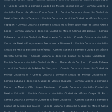
.
.
8
Comida Cubana a domicilio Ciudad de México Bosque del Sur
Comida Cubana a
.
domicilio Ciudad de México Coapa Super 4
Comida Cubana a domicilio Ciudad de
.
México Santa María Tepepan
Comida Cubana a domicilio Ciudad de México San Juan
.
Tepepan
Comida Cubana a domicilio Ciudad de México Ejido Viejo de Santa Úrsula
.
.
Coapa
Comida Cubana a domicilio Ciudad de México Colinas del Bosque
Comida
.
Cubana a domicilio Ciudad de México Valle Escondido
Comida Cubana a domicilio
.
Ciudad de México Equipamiento Preparatoria Número 5
Comida Cubana a domicilio
.
Ciudad de México Belisario Domínguez
Comida Cubana a domicilio Ciudad de México
.
.
Floresta Coyoacán
Comida Cubana a domicilio Ciudad de México Guadalupe
.
Comida Cubana a domicilio Ciudad de México Hacienda de San Juan
Comida Cubana
.
a domicilio Ciudad de México De San Juan
Comida Cubana a domicilio Ciudad de
.
.
México Girasoles III
Comida Cubana a domicilio Ciudad de México Girasoles II
.
Comida Cubana a domicilio Ciudad de México Huipulco
Comida Cubana a domicilio
.
Ciudad de México Villa Lázaro Cárdenas
Comida Cubana a domicilio Ciudad de
.
.
México Chimalli
Comida Cubana a domicilio Ciudad de México Coapa 28 Bis
.
Comida Cubana a domicilio Ciudad de México Girasoles I
Comida Cubana a domicilio
.
Ciudad de México Los Sauces
Comida Cubana a domicilio Ciudad de México Santa
.
.