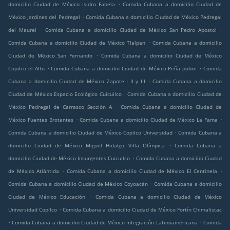
.
domicilio Ciudad de México Isidro Fabela
Comida Cubana a domicilio Ciudad de
.
México Jardines del Pedregal
Comida Cubana a domicilio Ciudad de México Pedregal
.
.
del Maurel
Comida Cubana a domicilio Ciudad de México San Pedro Apostol
.
Comida Cubana a domicilio Ciudad de México Tlalpan
Comida Cubana a domicilio
.
Ciudad de México San Fernando
Comida Cubana a domicilio Ciudad de México
.
.
Copilco el Alto
Comida Cubana a domicilio Ciudad de México Peña pobre
Comida
.
Cubana a domicilio Ciudad de México Zapote I II y III
Comida Cubana a domicilio
.
Ciudad de México Espacio Ecológico Cuicuilco
Comida Cubana a domicilio Ciudad de
.
México Pedregal de Carrasco Sección A
Comida Cubana a domicilio Ciudad de
.
.
México Fuentes Brotantes
Comida Cubana a domicilio Ciudad de México La Fama
.
Comida Cubana a domicilio Ciudad de México Copilco Universidad
Comida Cubana a
.
domicilio Ciudad de México Miguel Hidalgo Villa Olímpica
Comida Cubana a
.
domicilio Ciudad de México Insurgentes Cuicuilco
Comida Cubana a domicilio Ciudad
.
.
de México Atlántida
Comida Cubana a domicilio Ciudad de México El Centinela
.
Comida Cubana a domicilio Ciudad de México Coyoacán
Comida Cubana a domicilio
.
Ciudad de México Educación
Comida Cubana a domicilio Ciudad de México
.
Universidad Copilco
Comida Cubana a domicilio Ciudad de México Fortín Chimalistac
.
.
Comida Cubana a domicilio Ciudad de México Integración Latinoamericana
Comida