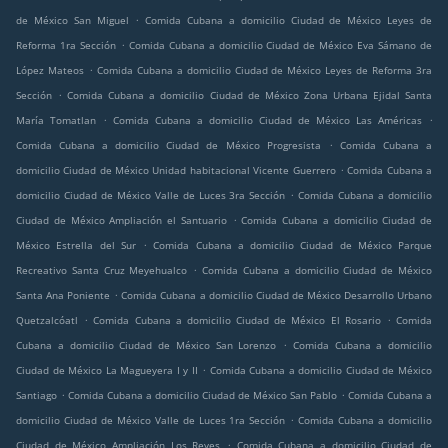
.
de México San Miguel
Comida Cubana a domicilio Ciudad de México Leyes de
.
Reforma 1ra Sección
Comida Cubana a domicilio Ciudad de México Eva Sámano de
.
López Mateos
Comida Cubana a domicilio Ciudad de México Leyes de Reforma 3ra
.
Sección
Comida Cubana a domicilio Ciudad de México Zona Urbana Ejidal Santa
.
.
María Tomatlan
Comida Cubana a domicilio Ciudad de México Las Américas
.
Comida Cubana a domicilio Ciudad de México Progresista
Comida Cubana a
.
domicilio Ciudad de México Unidad habitacional Vicente Guerrero
Comida Cubana a
.
domicilio Ciudad de México Valle de Luces 3ra Sección
Comida Cubana a domicilio
.
Ciudad de México Ampliación el Santuario
Comida Cubana a domicilio Ciudad de
.
México Estrella del Sur
Comida Cubana a domicilio Ciudad de México Parque
.
Recreativo Santa Cruz Meyehualco
Comida Cubana a domicilio Ciudad de México
.
Santa Ana Poniente
Comida Cubana a domicilio Ciudad de México Desarrollo Urbano
.
.
Quetzalcóatl
Comida Cubana a domicilio Ciudad de México El Rosario
Comida
.
Cubana a domicilio Ciudad de México San Lorenzo
Comida Cubana a domicilio
.
Ciudad de México La Magueyera I y II
Comida Cubana a domicilio Ciudad de México
.
.
Santiago
Comida Cubana a domicilio Ciudad de México San Pablo
Comida Cubana a
.
domicilio Ciudad de México Valle de Luces 1ra Sección
Comida Cubana a domicilio
.
Ciudad de México Ampliación Los Reyes
Comida Cubana a domicilio Ciudad de