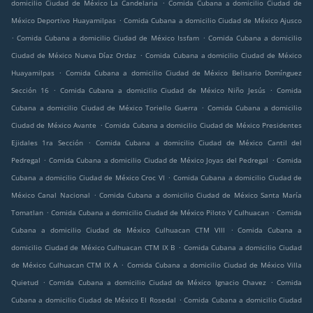
.
domicilio Ciudad de México La Candelaria
Comida Cubana a domicilio Ciudad de
.
México Deportivo Huayamilpas
Comida Cubana a domicilio Ciudad de México Ajusco
.
.
Comida Cubana a domicilio Ciudad de México Issfam
Comida Cubana a domicilio
.
Ciudad de México Nueva Díaz Ordaz
Comida Cubana a domicilio Ciudad de México
.
Huayamilpas
Comida Cubana a domicilio Ciudad de México Belisario Domínguez
.
.
Sección 16
Comida Cubana a domicilio Ciudad de México Niño Jesús
Comida
.
Cubana a domicilio Ciudad de México Toriello Guerra
Comida Cubana a domicilio
.
Ciudad de México Avante
Comida Cubana a domicilio Ciudad de México Presidentes
.
Ejidales 1ra Sección
Comida Cubana a domicilio Ciudad de México Cantil del
.
.
Pedregal
Comida Cubana a domicilio Ciudad de México Joyas del Pedregal
Comida
.
Cubana a domicilio Ciudad de México Croc VI
Comida Cubana a domicilio Ciudad de
.
México Canal Nacional
Comida Cubana a domicilio Ciudad de México Santa María
.
.
Tomatlan
Comida Cubana a domicilio Ciudad de México Piloto V Culhuacan
Comida
.
Cubana a domicilio Ciudad de México Culhuacan CTM VIII
Comida Cubana a
.
domicilio Ciudad de México Culhuacan CTM IX B
Comida Cubana a domicilio Ciudad
.
de México Culhuacan CTM IX A
Comida Cubana a domicilio Ciudad de México Villa
.
.
Quietud
Comida Cubana a domicilio Ciudad de México Ignacio Chavez
Comida
.
Cubana a domicilio Ciudad de México El Rosedal
Comida Cubana a domicilio Ciudad