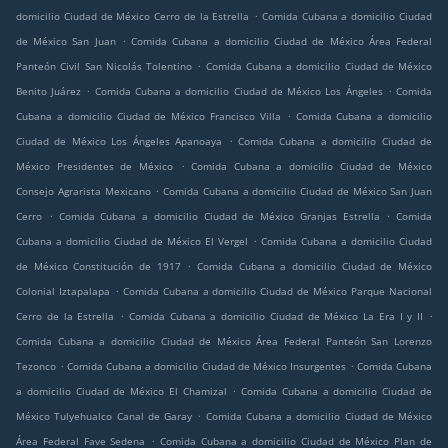
.
domicilio Ciudad de México Cerro de la Estrella
Comida Cubana a domicilio Ciudad
.
de México San Juan
Comida Cubana a domicilio Ciudad de México Área Federal
.
Panteón Civil San Nicolás Tolentino
Comida Cubana a domicilio Ciudad de México
.
.
Benito Juárez
Comida Cubana a domicilio Ciudad de México Los Ángeles
Comida
.
Cubana a domicilio Ciudad de México Francisco Villa
Comida Cubana a domicilio
.
Ciudad de México Los Ángeles Apanoaya
Comida Cubana a domicilio Ciudad de
.
México Presidentes de México
Comida Cubana a domicilio Ciudad de México
.
Consejo Agrarista Mexicano
Comida Cubana a domicilio Ciudad de México San Juan
.
.
Cerro
Comida Cubana a domicilio Ciudad de México Granjas Estrella
Comida
.
Cubana a domicilio Ciudad de México El Vergel
Comida Cubana a domicilio Ciudad
.
de México Constitución de 1917
Comida Cubana a domicilio Ciudad de México
.
Colonial Iztapalapa
Comida Cubana a domicilio Ciudad de México Parque Nacional
.
.
Cerro de la Estrella
Comida Cubana a domicilio Ciudad de México La Era I y II
Comida Cubana a domicilio Ciudad de México Área Federal Panteón San Lorenzo
.
.
Tezonco
Comida Cubana a domicilio Ciudad de México Insurgentes
Comida Cubana
.
a domicilio Ciudad de México El Chamizal
Comida Cubana a domicilio Ciudad de
.
México Tulyehualco Canal de Garay
Comida Cubana a domicilio Ciudad de México
.
Área Federal Fave Sedena
Comida Cubana a domicilio Ciudad de México Plan de