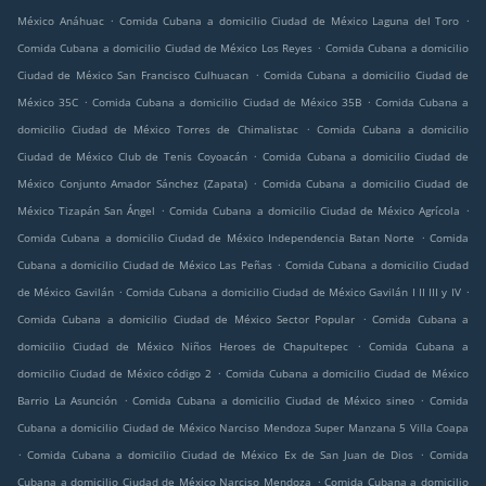
.
.
México Anáhuac
Comida Cubana a domicilio Ciudad de México Laguna del Toro
.
Comida Cubana a domicilio Ciudad de México Los Reyes
Comida Cubana a domicilio
.
Ciudad de México San Francisco Culhuacan
Comida Cubana a domicilio Ciudad de
.
.
México 35C
Comida Cubana a domicilio Ciudad de México 35B
Comida Cubana a
.
domicilio Ciudad de México Torres de Chimalistac
Comida Cubana a domicilio
.
Ciudad de México Club de Tenis Coyoacán
Comida Cubana a domicilio Ciudad de
.
México Conjunto Amador Sánchez (Zapata)
Comida Cubana a domicilio Ciudad de
.
.
México Tizapán San Ángel
Comida Cubana a domicilio Ciudad de México Agrícola
.
Comida Cubana a domicilio Ciudad de México Independencia Batan Norte
Comida
.
Cubana a domicilio Ciudad de México Las Peñas
Comida Cubana a domicilio Ciudad
.
.
de México Gavilán
Comida Cubana a domicilio Ciudad de México Gavilán I II III y IV
.
Comida Cubana a domicilio Ciudad de México Sector Popular
Comida Cubana a
.
domicilio Ciudad de México Niños Heroes de Chapultepec
Comida Cubana a
.
domicilio Ciudad de México código 2
Comida Cubana a domicilio Ciudad de México
.
.
Barrio La Asunción
Comida Cubana a domicilio Ciudad de México sineo
Comida
Cubana a domicilio Ciudad de México Narciso Mendoza Super Manzana 5 Villa Coapa
.
.
Comida Cubana a domicilio Ciudad de México Ex de San Juan de Dios
Comida
.
Cubana a domicilio Ciudad de México Narciso Mendoza
Comida Cubana a domicilio