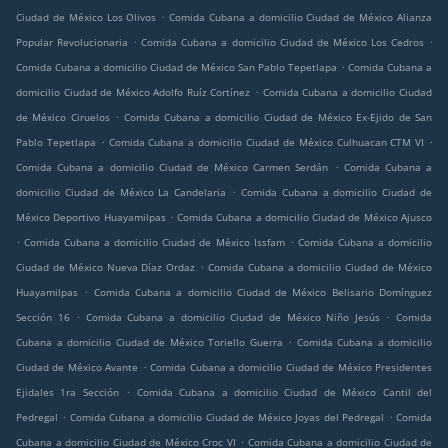
.
Ciudad de México Los Olivos
Comida Cubana a domicilio Ciudad de México Alianza
.
.
Popular Revolucionaria
Comida Cubana a domicilio Ciudad de México Los Cedros
.
Comida Cubana a domicilio Ciudad de México San Pablo Tepetlapa
Comida Cubana a
.
domicilio Ciudad de México Adolfo Ruíz Cortínez
Comida Cubana a domicilio Ciudad
.
de México Ciruelos
Comida Cubana a domicilio Ciudad de México Ex-Ejido de San
.
.
Pablo Tepetlapa
Comida Cubana a domicilio Ciudad de México Culhuacan CTM VI
.
Comida Cubana a domicilio Ciudad de México Carmen Serdán
Comida Cubana a
.
domicilio Ciudad de México La Candelaria
Comida Cubana a domicilio Ciudad de
.
México Deportivo Huayamilpas
Comida Cubana a domicilio Ciudad de México Ajusco
.
.
Comida Cubana a domicilio Ciudad de México Issfam
Comida Cubana a domicilio
.
Ciudad de México Nueva Díaz Ordaz
Comida Cubana a domicilio Ciudad de México
.
Huayamilpas
Comida Cubana a domicilio Ciudad de México Belisario Domínguez
.
.
Sección 16
Comida Cubana a domicilio Ciudad de México Niño Jesús
Comida
.
Cubana a domicilio Ciudad de México Toriello Guerra
Comida Cubana a domicilio
.
Ciudad de México Avante
Comida Cubana a domicilio Ciudad de México Presidentes
.
Ejidales 1ra Sección
Comida Cubana a domicilio Ciudad de México Cantil del
.
.
Pedregal
Comida Cubana a domicilio Ciudad de México Joyas del Pedregal
Comida
.
Cubana a domicilio Ciudad de México Croc VI
Comida Cubana a domicilio Ciudad de