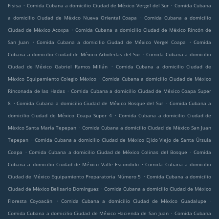
.
.
Fisisa
Comida Cubana a domicilio Ciudad de México Vergel del Sur
Comida Cubana
.
a domicilio Ciudad de México Nueva Oriental Coapa
Comida Cubana a domicilio
.
Ciudad de México Acoxpa
Comida Cubana a domicilio Ciudad de México Rincón de
.
.
San Juan
Comida Cubana a domicilio Ciudad de México Vergel Coapa
Comida
.
Cubana a domicilio Ciudad de México Arboledas del Sur
Comida Cubana a domicilio
.
Ciudad de México Gabriel Ramos Millán
Comida Cubana a domicilio Ciudad de
.
México Equipamiento Colegio México
Comida Cubana a domicilio Ciudad de México
.
Rinconada de las Hadas
Comida Cubana a domicilio Ciudad de México Coapa Super
.
.
8
Comida Cubana a domicilio Ciudad de México Bosque del Sur
Comida Cubana a
.
domicilio Ciudad de México Coapa Super 4
Comida Cubana a domicilio Ciudad de
.
México Santa María Tepepan
Comida Cubana a domicilio Ciudad de México San Juan
.
Tepepan
Comida Cubana a domicilio Ciudad de México Ejido Viejo de Santa Úrsula
.
.
Coapa
Comida Cubana a domicilio Ciudad de México Colinas del Bosque
Comida
.
Cubana a domicilio Ciudad de México Valle Escondido
Comida Cubana a domicilio
.
Ciudad de México Equipamiento Preparatoria Número 5
Comida Cubana a domicilio
.
Ciudad de México Belisario Domínguez
Comida Cubana a domicilio Ciudad de México
.
.
Floresta Coyoacán
Comida Cubana a domicilio Ciudad de México Guadalupe
.
Comida Cubana a domicilio Ciudad de México Hacienda de San Juan
Comida Cubana