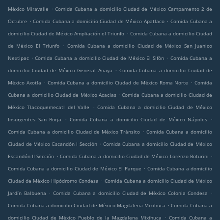
.
México Miravalle
Comida Cubana a domicilio Ciudad de México Campamento 2 de
.
.
Octubre
Comida Cubana a domicilio Ciudad de México Apatlaco
Comida Cubana a
.
domicilio Ciudad de México Ampliación el Triunfo
Comida Cubana a domicilio Ciudad
.
de México El Triunfo
Comida Cubana a domicilio Ciudad de México San Juanico
.
.
Nextipac
Comida Cubana a domicilio Ciudad de México El Sifón
Comida Cubana a
.
domicilio Ciudad de México General Anaya
Comida Cubana a domicilio Ciudad de
.
.
México Axotla
Comida Cubana a domicilio Ciudad de México Roma Norte
Comida
.
Cubana a domicilio Ciudad de México Acacias
Comida Cubana a domicilio Ciudad de
.
México Tlacoquemecatl del Valle
Comida Cubana a domicilio Ciudad de México
.
.
Insurgentes San Borja
Comida Cubana a domicilio Ciudad de México Nápoles
.
Comida Cubana a domicilio Ciudad de México Tránsito
Comida Cubana a domicilio
.
Ciudad de México Escandón I Sección
Comida Cubana a domicilio Ciudad de México
.
.
Escandón II Sección
Comida Cubana a domicilio Ciudad de México Lorenzo Boturini
.
Comida Cubana a domicilio Ciudad de México El Parque
Comida Cubana a domicilio
.
Ciudad de México Hipódromo Condesa
Comida Cubana a domicilio Ciudad de México
.
.
Jardín Balbuena
Comida Cubana a domicilio Ciudad de México Colonia Condesa
.
Comida Cubana a domicilio Ciudad de México Magdalena Mixihuca
Comida Cubana a
.
domicilio Ciudad de México Pueblo de la Magdalena Mixihuca
Comida Cubana a