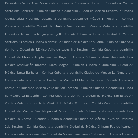
.
Recreativo Santa Cruz Meyehualco
Comida Cubana a domicilio Ciudad de México
.
Santa Ana Poniente
Comida Cubana a domicilio Ciudad de México Desarrollo Urbano
.
.
Quetzalcóatl
Comida Cubana a domicilio Ciudad de México El Rosario
Comida
.
Cubana a domicilio Ciudad de México San Lorenzo
Comida Cubana a domicilio
.
Ciudad de México La Magueyera I y II
Comida Cubana a domicilio Ciudad de México
.
.
Santiago
Comida Cubana a domicilio Ciudad de México San Pablo
Comida Cubana a
.
domicilio Ciudad de México Valle de Luces 1ra Sección
Comida Cubana a domicilio
.
Ciudad de México Ampliación Los Reyes
Comida Cubana a domicilio Ciudad de
.
México Ampliación Ricardo Flores Magón
Comida Cubana a domicilio Ciudad de
.
.
México Santa Bárbara
Comida Cubana a domicilio Ciudad de México La Nopalera
.
Comida Cubana a domicilio Ciudad de México El Molino Tezonco
Comida Cubana a
.
domicilio Ciudad de México Valle de San Lorenzo
Comida Cubana a domicilio Ciudad
.
.
de México La Estación
Comida Cubana a domicilio Ciudad de México San Ignacio
.
Comida Cubana a domicilio Ciudad de México San José
Comida Cubana a domicilio
.
Ciudad de México Guadalupe del Moral
Comida Cubana a domicilio Ciudad de
.
México La Norma
Comida Cubana a domicilio Ciudad de México Leyes de Reforma
.
.
2da Sección
Comida Cubana a domicilio Ciudad de México Chinam Pac de Juárez
.
Comida Cubana a domicilio Ciudad de México San Simón Culhuacan
Comida Cubana