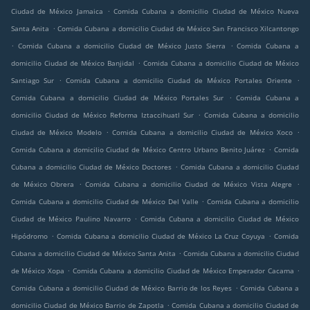
.
Ciudad de México Jamaica
Comida Cubana a domicilio Ciudad de México Nueva
.
Santa Anita
Comida Cubana a domicilio Ciudad de México San Francisco Xilcantongo
.
.
Comida Cubana a domicilio Ciudad de México Justo Sierra
Comida Cubana a
.
domicilio Ciudad de México Banjidal
Comida Cubana a domicilio Ciudad de México
.
.
Santiago Sur
Comida Cubana a domicilio Ciudad de México Portales Oriente
.
Comida Cubana a domicilio Ciudad de México Portales Sur
Comida Cubana a
.
domicilio Ciudad de México Reforma Iztaccihuatl Sur
Comida Cubana a domicilio
.
.
Ciudad de México Modelo
Comida Cubana a domicilio Ciudad de México Xoco
.
Comida Cubana a domicilio Ciudad de México Centro Urbano Benito Juárez
Comida
.
Cubana a domicilio Ciudad de México Doctores
Comida Cubana a domicilio Ciudad
.
.
de México Obrera
Comida Cubana a domicilio Ciudad de México Vista Alegre
.
Comida Cubana a domicilio Ciudad de México Del Valle
Comida Cubana a domicilio
.
Ciudad de México Paulino Navarro
Comida Cubana a domicilio Ciudad de México
.
.
Hipódromo
Comida Cubana a domicilio Ciudad de México La Cruz Coyuya
Comida
.
Cubana a domicilio Ciudad de México Santa Anita
Comida Cubana a domicilio Ciudad
.
.
de México Xopa
Comida Cubana a domicilio Ciudad de México Emperador Cacama
.
Comida Cubana a domicilio Ciudad de México Barrio de los Reyes
Comida Cubana a
.
domicilio Ciudad de México Barrio de Zapotla
Comida Cubana a domicilio Ciudad de