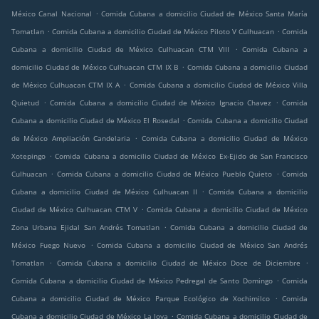
.
México Canal Nacional
Comida Cubana a domicilio Ciudad de México Santa María
.
.
Tomatlan
Comida Cubana a domicilio Ciudad de México Piloto V Culhuacan
Comida
.
Cubana a domicilio Ciudad de México Culhuacan CTM VIII
Comida Cubana a
.
domicilio Ciudad de México Culhuacan CTM IX B
Comida Cubana a domicilio Ciudad
.
de México Culhuacan CTM IX A
Comida Cubana a domicilio Ciudad de México Villa
.
.
Quietud
Comida Cubana a domicilio Ciudad de México Ignacio Chavez
Comida
.
Cubana a domicilio Ciudad de México El Rosedal
Comida Cubana a domicilio Ciudad
.
de México Ampliación Candelaria
Comida Cubana a domicilio Ciudad de México
.
Xotepingo
Comida Cubana a domicilio Ciudad de México Ex-Ejido de San Francisco
.
.
Culhuacan
Comida Cubana a domicilio Ciudad de México Pueblo Quieto
Comida
.
Cubana a domicilio Ciudad de México Culhuacan II
Comida Cubana a domicilio
.
Ciudad de México Culhuacan CTM V
Comida Cubana a domicilio Ciudad de México
.
Zona Urbana Ejidal San Andrés Tomatlan
Comida Cubana a domicilio Ciudad de
.
México Fuego Nuevo
Comida Cubana a domicilio Ciudad de México San Andrés
.
.
Tomatlan
Comida Cubana a domicilio Ciudad de México Doce de Diciembre
.
Comida Cubana a domicilio Ciudad de México Pedregal de Santo Domingo
Comida
.
Cubana a domicilio Ciudad de México Parque Ecológico de Xochimilco
Comida
.
Cubana a domicilio Ciudad de México La Joya
Comida Cubana a domicilio Ciudad de