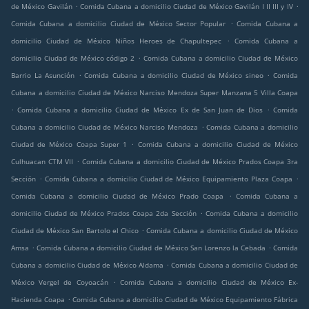
.
.
de México Gavilán
Comida Cubana a domicilio Ciudad de México Gavilán I II III y IV
.
Comida Cubana a domicilio Ciudad de México Sector Popular
Comida Cubana a
.
domicilio Ciudad de México Niños Heroes de Chapultepec
Comida Cubana a
.
domicilio Ciudad de México código 2
Comida Cubana a domicilio Ciudad de México
.
.
Barrio La Asunción
Comida Cubana a domicilio Ciudad de México sineo
Comida
Cubana a domicilio Ciudad de México Narciso Mendoza Super Manzana 5 Villa Coapa
.
.
Comida Cubana a domicilio Ciudad de México Ex de San Juan de Dios
Comida
.
Cubana a domicilio Ciudad de México Narciso Mendoza
Comida Cubana a domicilio
.
Ciudad de México Coapa Super 1
Comida Cubana a domicilio Ciudad de México
.
Culhuacan CTM VII
Comida Cubana a domicilio Ciudad de México Prados Coapa 3ra
.
.
Sección
Comida Cubana a domicilio Ciudad de México Equipamiento Plaza Coapa
.
Comida Cubana a domicilio Ciudad de México Prado Coapa
Comida Cubana a
.
domicilio Ciudad de México Prados Coapa 2da Sección
Comida Cubana a domicilio
.
Ciudad de México San Bartolo el Chico
Comida Cubana a domicilio Ciudad de México
.
.
Amsa
Comida Cubana a domicilio Ciudad de México San Lorenzo la Cebada
Comida
.
Cubana a domicilio Ciudad de México Aldama
Comida Cubana a domicilio Ciudad de
.
México Vergel de Coyoacán
Comida Cubana a domicilio Ciudad de México Ex-
.
Hacienda Coapa
Comida Cubana a domicilio Ciudad de México Equipamiento Fábrica