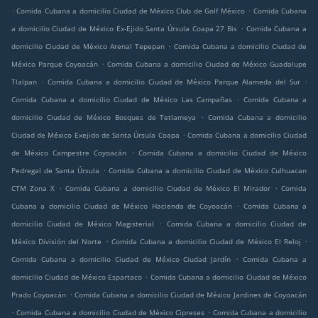
.
.
Comida Cubana a domicilio Ciudad de México Club de Golf México
Comida Cubana
.
a domicilio Ciudad de México Ex-Ejido Santa Úrsula Coapa 27 Bis
Comida Cubana a
.
domicilio Ciudad de México Arenal Tepepan
Comida Cubana a domicilio Ciudad de
.
México Parque Coyoacán
Comida Cubana a domicilio Ciudad de México Guadalupe
.
.
Tlalpan
Comida Cubana a domicilio Ciudad de México Parque Alameda del Sur
.
Comida Cubana a domicilio Ciudad de México Las Campañas
Comida Cubana a
.
domicilio Ciudad de México Bosques de Tetlameya
Comida Cubana a domicilio
.
Ciudad de México Exejido de Santa Úrsula Coapa
Comida Cubana a domicilio Ciudad
.
de México Campestre Coyoacán
Comida Cubana a domicilio Ciudad de México
.
Pedregal de Santa Úrsula
Comida Cubana a domicilio Ciudad de México Culhuacan
.
.
CTM Zona X
Comida Cubana a domicilio Ciudad de México El Mirador
Comida
.
Cubana a domicilio Ciudad de México Hacienda de Coyoacán
Comida Cubana a
.
domicilio Ciudad de México Magisterial
Comida Cubana a domicilio Ciudad de
.
.
México División del Norte
Comida Cubana a domicilio Ciudad de México El Reloj
.
Comida Cubana a domicilio Ciudad de México Ciudad Jardín
Comida Cubana a
.
domicilio Ciudad de México Espartaco
Comida Cubana a domicilio Ciudad de México
.
Prado Coyoacán
Comida Cubana a domicilio Ciudad de México Jardines de Coyoacán
.
.
Comida Cubana a domicilio Ciudad de México Cipreses
Comida Cubana a domicilio