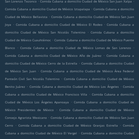
.
.
San Lorenzo Tezonco
Comida Cubana a domicilio Ciudad de México San Juan Xalpa
.
Comida Cubana a domicilio Ciudad de México Iztapalapa
Comida Cubana a domicilio
.
Ciudad de México Bellavista
Comida Cubana a domicilio Ciudad de México San Juan
.
.
Joya
Comida Cubana a domicilio Ciudad de México El Rodeo
Comida Cubana a
.
domicilio Ciudad de México San Nicolás Tolentino
Comida Cubana a domicilio
.
Ciudad de México Cuauhtémoc
Comida Cubana a domicilio Ciudad de México Puente
.
.
Blanco
Comida Cubana a domicilio Ciudad de México Lomas de San Lorenzo
.
Comida Cubana a domicilio Ciudad de México Año de Juárez
Comida Cubana a
.
domicilio Ciudad de México Cerro de la Estrella
Comida Cubana a domicilio Ciudad
.
de México San Juan
Comida Cubana a domicilio Ciudad de México Área Federal
.
Panteón Civil San Nicolás Tolentino
Comida Cubana a domicilio Ciudad de México
.
.
Benito Juárez
Comida Cubana a domicilio Ciudad de México Los Ángeles
Comida
.
Cubana a domicilio Ciudad de México Francisco Villa
Comida Cubana a domicilio
.
Ciudad de México Los Ángeles Apanoaya
Comida Cubana a domicilio Ciudad de
.
México Presidentes de México
Comida Cubana a domicilio Ciudad de México
.
Consejo Agrarista Mexicano
Comida Cubana a domicilio Ciudad de México San Juan
.
.
Cerro
Comida Cubana a domicilio Ciudad de México Granjas Estrella
Comida
.
Cubana a domicilio Ciudad de México El Vergel
Comida Cubana a domicilio Ciudad