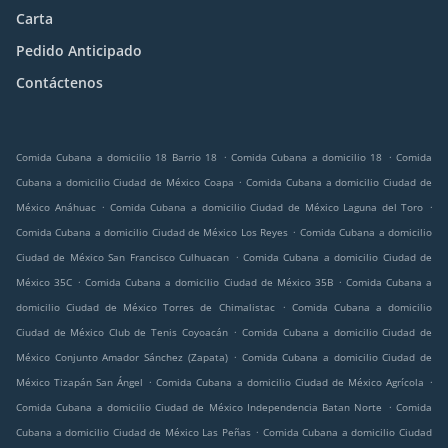
Carta
Pedido Anticipado
Contáctenos
.
.
Comida Cubana a domicilio 18 Barrio 18
Comida Cubana a domicilio 18
Comida
.
Cubana a domicilio Ciudad de México Coapa
Comida Cubana a domicilio Ciudad de
.
.
México Anáhuac
Comida Cubana a domicilio Ciudad de México Laguna del Toro
.
Comida Cubana a domicilio Ciudad de México Los Reyes
Comida Cubana a domicilio
.
Ciudad de México San Francisco Culhuacan
Comida Cubana a domicilio Ciudad de
.
.
México 35C
Comida Cubana a domicilio Ciudad de México 35B
Comida Cubana a
.
domicilio Ciudad de México Torres de Chimalistac
Comida Cubana a domicilio
.
Ciudad de México Club de Tenis Coyoacán
Comida Cubana a domicilio Ciudad de
.
México Conjunto Amador Sánchez (Zapata)
Comida Cubana a domicilio Ciudad de
.
.
México Tizapán San Ángel
Comida Cubana a domicilio Ciudad de México Agrícola
.
Comida Cubana a domicilio Ciudad de México Independencia Batan Norte
Comida
.
Cubana a domicilio Ciudad de México Las Peñas
Comida Cubana a domicilio Ciudad