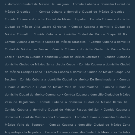
.
a domicilio Ciudad de México De San Juan
Comida Cubana a domicilio Ciudad de
.
.
México Girasoles III
Comida Cubana a domicilio Ciudad de México Girasoles II
.
Comida Cubana a domicilio Ciudad de México Huipulco
Comida Cubana a domicilio
.
Ciudad de México Villa Lázaro Cárdenas
Comida Cubana a domicilio Ciudad de
.
.
México Chimalli
Comida Cubana a domicilio Ciudad de México Coapa 28 Bis
.
Comida Cubana a domicilio Ciudad de México Girasoles I
Comida Cubana a domicilio
.
Ciudad de México Los Sauces
Comida Cubana a domicilio Ciudad de México Santa
.
.
Cecilia
Comida Cubana a domicilio Ciudad de México Cafetales I
Comida Cubana a
.
domicilio Ciudad de México Santa Úrsula Coapa
Comida Cubana a domicilio Ciudad
.
de México Granjas Coapa
Comida Cubana a domicilio Ciudad de México Coapa 2da
.
.
Sección
Comida Cubana a domicilio Ciudad de México De Benalmadena
Comida
.
Cubana a domicilio Ciudad de México Villa de Benalmadena
Comida Cubana a
.
domicilio Ciudad de México Cuemanco
Comida Cubana a domicilio Ciudad de México
.
.
Vaso de Regulación
Comida Cubana a domicilio Ciudad de México Barrio 18
.
Comida Cubana a domicilio Ciudad de México Paseos del Sur
Comida Cubana a
.
domicilio Ciudad de México Zona Chinampera
Comida Cubana a domicilio Ciudad de
.
México Valle de Tepepan
Comida Cubana a domicilio Ciudad de México Zona
.
Arqueológica la Nopalera
Comida Cubana a domicilio Ciudad de México Las Tórtolas