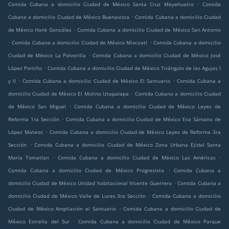
.
Comida Cubana a domicilio Ciudad de México Santa Cruz Meyehualco
Comida
.
Cubana a domicilio Ciudad de México Buenavista
Comida Cubana a domicilio Ciudad
.
de México Hank González
Comida Cubana a domicilio Ciudad de México San Antonio
.
.
Comida Cubana a domicilio Ciudad de México Mixcoatl
Comida Cubana a domicilio
.
Ciudad de México La Polvorilla
Comida Cubana a domicilio Ciudad de México José
.
López Portillo
Comida Cubana a domicilio Ciudad de México Triángulo de las Agujas I
.
.
y II
Comida Cubana a domicilio Ciudad de México El Santuario
Comida Cubana a
.
domicilio Ciudad de México El Molino Iztapalapa
Comida Cubana a domicilio Ciudad
.
de México San Miguel
Comida Cubana a domicilio Ciudad de México Leyes de
.
Reforma 1ra Sección
Comida Cubana a domicilio Ciudad de México Eva Sámano de
.
López Mateos
Comida Cubana a domicilio Ciudad de México Leyes de Reforma 3ra
.
Sección
Comida Cubana a domicilio Ciudad de México Zona Urbana Ejidal Santa
.
.
María Tomatlan
Comida Cubana a domicilio Ciudad de México Las Américas
.
Comida Cubana a domicilio Ciudad de México Progresista
Comida Cubana a
.
domicilio Ciudad de México Unidad habitacional Vicente Guerrero
Comida Cubana a
.
domicilio Ciudad de México Valle de Luces 3ra Sección
Comida Cubana a domicilio
.
Ciudad de México Ampliación el Santuario
Comida Cubana a domicilio Ciudad de
.
México Estrella del Sur
Comida Cubana a domicilio Ciudad de México Parque