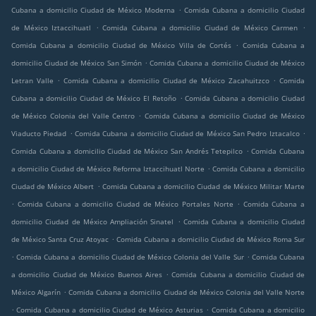
.
Cubana a domicilio Ciudad de México Moderna
Comida Cubana a domicilio Ciudad
.
.
de México Iztaccihuatl
Comida Cubana a domicilio Ciudad de México Carmen
.
Comida Cubana a domicilio Ciudad de México Villa de Cortés
Comida Cubana a
.
domicilio Ciudad de México San Simón
Comida Cubana a domicilio Ciudad de México
.
.
Letran Valle
Comida Cubana a domicilio Ciudad de México Zacahuitzco
Comida
.
Cubana a domicilio Ciudad de México El Retoño
Comida Cubana a domicilio Ciudad
.
de México Colonia del Valle Centro
Comida Cubana a domicilio Ciudad de México
.
.
Viaducto Piedad
Comida Cubana a domicilio Ciudad de México San Pedro Iztacalco
.
Comida Cubana a domicilio Ciudad de México San Andrés Tetepilco
Comida Cubana
.
a domicilio Ciudad de México Reforma Iztaccihuatl Norte
Comida Cubana a domicilio
.
Ciudad de México Albert
Comida Cubana a domicilio Ciudad de México Militar Marte
.
.
Comida Cubana a domicilio Ciudad de México Portales Norte
Comida Cubana a
.
domicilio Ciudad de México Ampliación Sinatel
Comida Cubana a domicilio Ciudad
.
de México Santa Cruz Atoyac
Comida Cubana a domicilio Ciudad de México Roma Sur
.
.
Comida Cubana a domicilio Ciudad de México Colonia del Valle Sur
Comida Cubana
.
a domicilio Ciudad de México Buenos Aires
Comida Cubana a domicilio Ciudad de
.
México Algarín
Comida Cubana a domicilio Ciudad de México Colonia del Valle Norte
.
.
Comida Cubana a domicilio Ciudad de México Asturias
Comida Cubana a domicilio