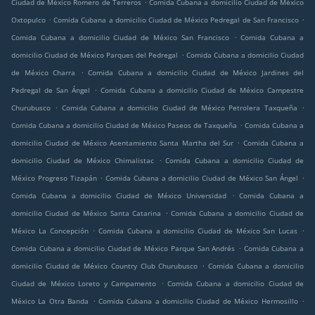
.
Ciudad de México Romero de Terreros
Comida Cubana a domicilio Ciudad de México
.
.
Oxtopulco
Comida Cubana a domicilio Ciudad de México Pedregal de San Francisco
.
Comida Cubana a domicilio Ciudad de México San Francisco
Comida Cubana a
.
domicilio Ciudad de México Parques del Pedregal
Comida Cubana a domicilio Ciudad
.
de México Charra
Comida Cubana a domicilio Ciudad de México Jardines del
.
Pedregal de San Ángel
Comida Cubana a domicilio Ciudad de México Campestre
.
.
Churubusco
Comida Cubana a domicilio Ciudad de México Petrolera Taxqueña
.
Comida Cubana a domicilio Ciudad de México Paseos de Taxqueña
Comida Cubana a
.
domicilio Ciudad de México Asentamiento Santa Martha del Sur
Comida Cubana a
.
domicilio Ciudad de México Chimalistac
Comida Cubana a domicilio Ciudad de
.
.
México Progreso Tizapán
Comida Cubana a domicilio Ciudad de México San Ángel
.
Comida Cubana a domicilio Ciudad de México Universidad
Comida Cubana a
.
domicilio Ciudad de México Santa Catarina
Comida Cubana a domicilio Ciudad de
.
.
México La Concepción
Comida Cubana a domicilio Ciudad de México San Lucas
.
Comida Cubana a domicilio Ciudad de México Parque San Andrés
Comida Cubana a
.
domicilio Ciudad de México Country Club Churubusco
Comida Cubana a domicilio
.
Ciudad de México Loreto y Campamento
Comida Cubana a domicilio Ciudad de
.
.
México La Otra Banda
Comida Cubana a domicilio Ciudad de México Hermosillo