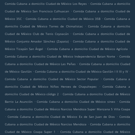
.
Comida Cubana a domicilio Ciudad de México Los Reyes
Comida Cubana a domicilio
.
Ciudad de México San Francisco Culhuacan
Comida Cubana a domicilio Ciudad de
.
.
México 35C
Comida Cubana a domicilio Ciudad de México 35B
Comida Cubana a
.
domicilio Ciudad de México Torres de Chimalistac
Comida Cubana a domicilio
.
Ciudad de México Club de Tenis Coyoacán
Comida Cubana a domicilio Ciudad de
.
México Conjunto Amador Sánchez (Zapata)
Comida Cubana a domicilio Ciudad de
.
.
México Tizapán San Ángel
Comida Cubana a domicilio Ciudad de México Agrícola
.
Comida Cubana a domicilio Ciudad de México Independencia Batan Norte
Comida
.
Cubana a domicilio Ciudad de México Las Peñas
Comida Cubana a domicilio Ciudad
.
.
de México Gavilán
Comida Cubana a domicilio Ciudad de México Gavilán I II III y IV
.
Comida Cubana a domicilio Ciudad de México Sector Popular
Comida Cubana a
.
domicilio Ciudad de México Niños Heroes de Chapultepec
Comida Cubana a
.
domicilio Ciudad de México código 2
Comida Cubana a domicilio Ciudad de México
.
.
Barrio La Asunción
Comida Cubana a domicilio Ciudad de México sineo
Comida
Cubana a domicilio Ciudad de México Narciso Mendoza Super Manzana 5 Villa Coapa
.
.
Comida Cubana a domicilio Ciudad de México Ex de San Juan de Dios
Comida
.
Cubana a domicilio Ciudad de México Narciso Mendoza
Comida Cubana a domicilio
.
Ciudad de México Coapa Super 1
Comida Cubana a domicilio Ciudad de México