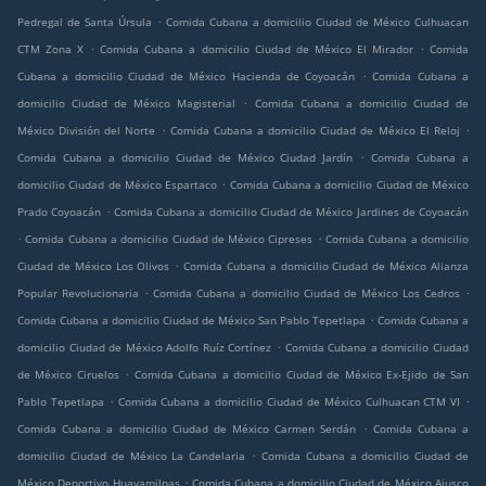
.
Pedregal de Santa Úrsula
Comida Cubana a domicilio Ciudad de México Culhuacan
.
.
CTM Zona X
Comida Cubana a domicilio Ciudad de México El Mirador
Comida
.
Cubana a domicilio Ciudad de México Hacienda de Coyoacán
Comida Cubana a
.
domicilio Ciudad de México Magisterial
Comida Cubana a domicilio Ciudad de
.
.
México División del Norte
Comida Cubana a domicilio Ciudad de México El Reloj
.
Comida Cubana a domicilio Ciudad de México Ciudad Jardín
Comida Cubana a
.
domicilio Ciudad de México Espartaco
Comida Cubana a domicilio Ciudad de México
.
Prado Coyoacán
Comida Cubana a domicilio Ciudad de México Jardines de Coyoacán
.
.
Comida Cubana a domicilio Ciudad de México Cipreses
Comida Cubana a domicilio
.
Ciudad de México Los Olivos
Comida Cubana a domicilio Ciudad de México Alianza
.
.
Popular Revolucionaria
Comida Cubana a domicilio Ciudad de México Los Cedros
.
Comida Cubana a domicilio Ciudad de México San Pablo Tepetlapa
Comida Cubana a
.
domicilio Ciudad de México Adolfo Ruíz Cortínez
Comida Cubana a domicilio Ciudad
.
de México Ciruelos
Comida Cubana a domicilio Ciudad de México Ex-Ejido de San
.
.
Pablo Tepetlapa
Comida Cubana a domicilio Ciudad de México Culhuacan CTM VI
.
Comida Cubana a domicilio Ciudad de México Carmen Serdán
Comida Cubana a
.
domicilio Ciudad de México La Candelaria
Comida Cubana a domicilio Ciudad de
.
México Deportivo Huayamilpas
Comida Cubana a domicilio Ciudad de México Ajusco