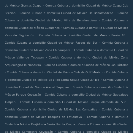
.
de México Granjas Coapa
Comida Cubana a domicilio Ciudad de México Coapa 2da
.
.
Sección
Comida Cubana a domicilio Ciudad de México De Benalmadena
Comida
.
Cubana a domicilio Ciudad de México Villa de Benalmadena
Comida Cubana a
.
domicilio Ciudad de México Cuemanco
Comida Cubana a domicilio Ciudad de México
.
.
Vaso de Regulación
Comida Cubana a domicilio Ciudad de México Barrio 18
.
Comida Cubana a domicilio Ciudad de México Paseos del Sur
Comida Cubana a
.
domicilio Ciudad de México Zona Chinampera
Comida Cubana a domicilio Ciudad de
.
México Valle de Tepepan
Comida Cubana a domicilio Ciudad de México Zona
.
Arqueológica la Nopalera
Comida Cubana a domicilio Ciudad de México Las Tórtolas
.
.
Comida Cubana a domicilio Ciudad de México Club de Golf México
Comida Cubana
.
a domicilio Ciudad de México Ex-Ejido Santa Úrsula Coapa 27 Bis
Comida Cubana a
.
domicilio Ciudad de México Arenal Tepepan
Comida Cubana a domicilio Ciudad de
.
México Parque Coyoacán
Comida Cubana a domicilio Ciudad de México Guadalupe
.
.
Tlalpan
Comida Cubana a domicilio Ciudad de México Parque Alameda del Sur
.
Comida Cubana a domicilio Ciudad de México Las Campañas
Comida Cubana a
.
domicilio Ciudad de México Bosques de Tetlameya
Comida Cubana a domicilio
.
Ciudad de México Exejido de Santa Úrsula Coapa
Comida Cubana a domicilio Ciudad
.
de México Campestre Coyoacán
Comida Cubana a domicilio Ciudad de México