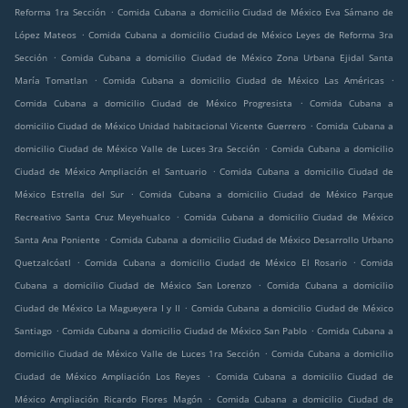
.
Reforma 1ra Sección
Comida Cubana a domicilio Ciudad de México Eva Sámano de
.
López Mateos
Comida Cubana a domicilio Ciudad de México Leyes de Reforma 3ra
.
Sección
Comida Cubana a domicilio Ciudad de México Zona Urbana Ejidal Santa
.
.
María Tomatlan
Comida Cubana a domicilio Ciudad de México Las Américas
.
Comida Cubana a domicilio Ciudad de México Progresista
Comida Cubana a
.
domicilio Ciudad de México Unidad habitacional Vicente Guerrero
Comida Cubana a
.
domicilio Ciudad de México Valle de Luces 3ra Sección
Comida Cubana a domicilio
.
Ciudad de México Ampliación el Santuario
Comida Cubana a domicilio Ciudad de
.
México Estrella del Sur
Comida Cubana a domicilio Ciudad de México Parque
.
Recreativo Santa Cruz Meyehualco
Comida Cubana a domicilio Ciudad de México
.
Santa Ana Poniente
Comida Cubana a domicilio Ciudad de México Desarrollo Urbano
.
.
Quetzalcóatl
Comida Cubana a domicilio Ciudad de México El Rosario
Comida
.
Cubana a domicilio Ciudad de México San Lorenzo
Comida Cubana a domicilio
.
Ciudad de México La Magueyera I y II
Comida Cubana a domicilio Ciudad de México
.
.
Santiago
Comida Cubana a domicilio Ciudad de México San Pablo
Comida Cubana a
.
domicilio Ciudad de México Valle de Luces 1ra Sección
Comida Cubana a domicilio
.
Ciudad de México Ampliación Los Reyes
Comida Cubana a domicilio Ciudad de
.
México Ampliación Ricardo Flores Magón
Comida Cubana a domicilio Ciudad de