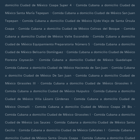
.
domicilio Ciudad de México Coapa Super 4
Comida Cubana a domicilio Ciudad de
.
México Santa María Tepepan
Comida Cubana a domicilio Ciudad de México San Juan
.
Tepepan
Comida Cubana a domicilio Ciudad de México Ejido Viejo de Santa Úrsula
.
.
Coapa
Comida Cubana a domicilio Ciudad de México Colinas del Bosque
Comida
.
Cubana a domicilio Ciudad de México Valle Escondido
Comida Cubana a domicilio
.
Ciudad de México Equipamiento Preparatoria Número 5
Comida Cubana a domicilio
.
Ciudad de México Belisario Domínguez
Comida Cubana a domicilio Ciudad de México
.
.
Floresta Coyoacán
Comida Cubana a domicilio Ciudad de México Guadalupe
.
Comida Cubana a domicilio Ciudad de México Hacienda de San Juan
Comida Cubana
.
a domicilio Ciudad de México De San Juan
Comida Cubana a domicilio Ciudad de
.
.
México Girasoles III
Comida Cubana a domicilio Ciudad de México Girasoles II
.
Comida Cubana a domicilio Ciudad de México Huipulco
Comida Cubana a domicilio
.
Ciudad de México Villa Lázaro Cárdenas
Comida Cubana a domicilio Ciudad de
.
.
México Chimalli
Comida Cubana a domicilio Ciudad de México Coapa 28 Bis
.
Comida Cubana a domicilio Ciudad de México Girasoles I
Comida Cubana a domicilio
.
Ciudad de México Los Sauces
Comida Cubana a domicilio Ciudad de México Santa
.
.
Cecilia
Comida Cubana a domicilio Ciudad de México Cafetales I
Comida Cubana a
.
domicilio Ciudad de México Santa Úrsula Coapa
Comida Cubana a domicilio Ciudad