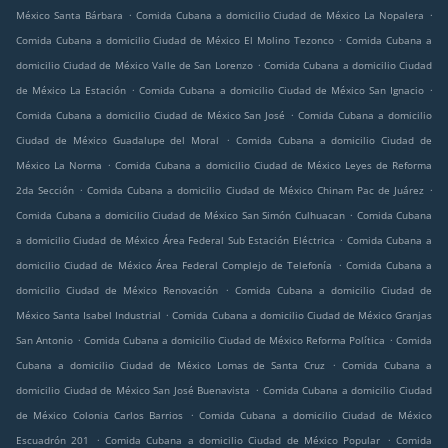
.
.
México Santa Bárbara
Comida Cubana a domicilio Ciudad de México La Nopalera
.
Comida Cubana a domicilio Ciudad de México El Molino Tezonco
Comida Cubana a
.
domicilio Ciudad de México Valle de San Lorenzo
Comida Cubana a domicilio Ciudad
.
.
de México La Estación
Comida Cubana a domicilio Ciudad de México San Ignacio
.
Comida Cubana a domicilio Ciudad de México San José
Comida Cubana a domicilio
.
Ciudad de México Guadalupe del Moral
Comida Cubana a domicilio Ciudad de
.
México La Norma
Comida Cubana a domicilio Ciudad de México Leyes de Reforma
.
.
2da Sección
Comida Cubana a domicilio Ciudad de México Chinam Pac de Juárez
.
Comida Cubana a domicilio Ciudad de México San Simón Culhuacan
Comida Cubana
.
a domicilio Ciudad de México Área Federal Sub Estación Eléctrica
Comida Cubana a
.
domicilio Ciudad de México Área Federal Complejo de Telefonía
Comida Cubana a
.
domicilio Ciudad de México Renovación
Comida Cubana a domicilio Ciudad de
.
México Santa Isabel Industrial
Comida Cubana a domicilio Ciudad de México Granjas
.
.
San Antonio
Comida Cubana a domicilio Ciudad de México Reforma Política
Comida
.
Cubana a domicilio Ciudad de México Lomas de Santa Cruz
Comida Cubana a
.
domicilio Ciudad de México San José Buenavista
Comida Cubana a domicilio Ciudad
.
de México Colonia Carlos Barrios
Comida Cubana a domicilio Ciudad de México
.
.
Escuadrón 201
Comida Cubana a domicilio Ciudad de México Popular
Comida