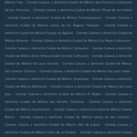
.
México Tula
Comida Cubana a domicilio Ciudad de México San Francisco Culhuacan
.
de San Francisco
Comida Cubana a domicilio Ciudad de México Olivar de los Padres
.
.
Comida Cubana a domicilio Ciudad de México Tizampampano
Comida Cubana a
.
domicilio Ciudad de México Lomas de los Ángeles Tetelpan
Comida Cubana a
.
domicilio Ciudad de México Parque las Águilas
Comida Cubana a domicilio Ciudad de
.
.
México Minerva
Comida Cubana a domicilio Ciudad de México Los Reyes Culhuacan
.
Comida Cubana a domicilio Ciudad de México Culhuacan
Comida Cubana a domicilio
.
Ciudad de México Zona Urbana Ejidal Estrella Culhuacan
Comida Cubana a domicilio
.
Ciudad de México San Juan Estrella
Comida Cubana a domicilio Ciudad de México
.
.
San Lorenzo Tezonco
Comida Cubana a domicilio Ciudad de México San Juan Xalpa
.
Comida Cubana a domicilio Ciudad de México Iztapalapa
Comida Cubana a domicilio
.
Ciudad de México Bellavista
Comida Cubana a domicilio Ciudad de México San Juan
.
.
Joya
Comida Cubana a domicilio Ciudad de México El Rodeo
Comida Cubana a
.
domicilio Ciudad de México San Nicolás Tolentino
Comida Cubana a domicilio
.
Ciudad de México Cuauhtémoc
Comida Cubana a domicilio Ciudad de México Puente
.
.
Blanco
Comida Cubana a domicilio Ciudad de México Lomas de San Lorenzo
.
Comida Cubana a domicilio Ciudad de México Año de Juárez
Comida Cubana a
.
domicilio Ciudad de México Cerro de la Estrella
Comida Cubana a domicilio Ciudad