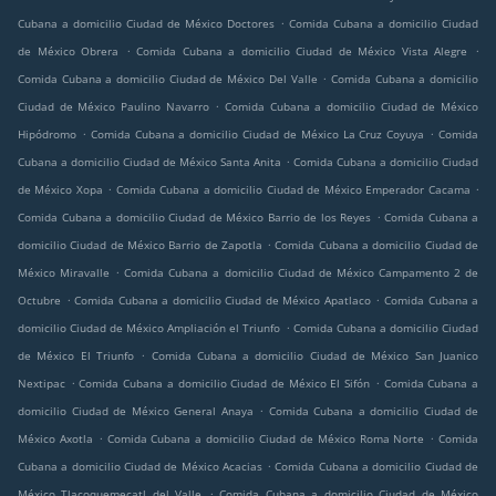
.
Cubana a domicilio Ciudad de México Doctores
Comida Cubana a domicilio Ciudad
.
.
de México Obrera
Comida Cubana a domicilio Ciudad de México Vista Alegre
.
Comida Cubana a domicilio Ciudad de México Del Valle
Comida Cubana a domicilio
.
Ciudad de México Paulino Navarro
Comida Cubana a domicilio Ciudad de México
.
.
Hipódromo
Comida Cubana a domicilio Ciudad de México La Cruz Coyuya
Comida
.
Cubana a domicilio Ciudad de México Santa Anita
Comida Cubana a domicilio Ciudad
.
.
de México Xopa
Comida Cubana a domicilio Ciudad de México Emperador Cacama
.
Comida Cubana a domicilio Ciudad de México Barrio de los Reyes
Comida Cubana a
.
domicilio Ciudad de México Barrio de Zapotla
Comida Cubana a domicilio Ciudad de
.
México Miravalle
Comida Cubana a domicilio Ciudad de México Campamento 2 de
.
.
Octubre
Comida Cubana a domicilio Ciudad de México Apatlaco
Comida Cubana a
.
domicilio Ciudad de México Ampliación el Triunfo
Comida Cubana a domicilio Ciudad
.
de México El Triunfo
Comida Cubana a domicilio Ciudad de México San Juanico
.
.
Nextipac
Comida Cubana a domicilio Ciudad de México El Sifón
Comida Cubana a
.
domicilio Ciudad de México General Anaya
Comida Cubana a domicilio Ciudad de
.
.
México Axotla
Comida Cubana a domicilio Ciudad de México Roma Norte
Comida
.
Cubana a domicilio Ciudad de México Acacias
Comida Cubana a domicilio Ciudad de
.
México Tlacoquemecatl del Valle
Comida Cubana a domicilio Ciudad de México