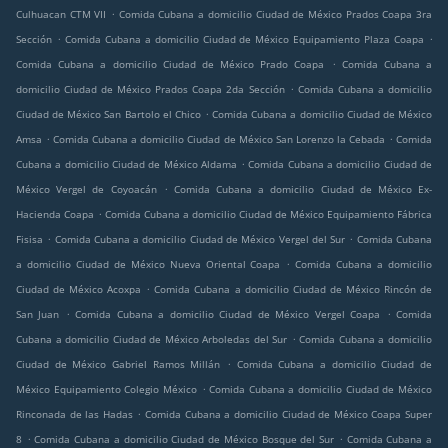
.
Culhuacan CTM VII
Comida Cubana a domicilio Ciudad de México Prados Coapa 3ra
.
.
Sección
Comida Cubana a domicilio Ciudad de México Equipamiento Plaza Coapa
.
Comida Cubana a domicilio Ciudad de México Prado Coapa
Comida Cubana a
.
domicilio Ciudad de México Prados Coapa 2da Sección
Comida Cubana a domicilio
.
Ciudad de México San Bartolo el Chico
Comida Cubana a domicilio Ciudad de México
.
.
Amsa
Comida Cubana a domicilio Ciudad de México San Lorenzo la Cebada
Comida
.
Cubana a domicilio Ciudad de México Aldama
Comida Cubana a domicilio Ciudad de
.
México Vergel de Coyoacán
Comida Cubana a domicilio Ciudad de México Ex-
.
Hacienda Coapa
Comida Cubana a domicilio Ciudad de México Equipamiento Fábrica
.
.
Fisisa
Comida Cubana a domicilio Ciudad de México Vergel del Sur
Comida Cubana
.
a domicilio Ciudad de México Nueva Oriental Coapa
Comida Cubana a domicilio
.
Ciudad de México Acoxpa
Comida Cubana a domicilio Ciudad de México Rincón de
.
.
San Juan
Comida Cubana a domicilio Ciudad de México Vergel Coapa
Comida
.
Cubana a domicilio Ciudad de México Arboledas del Sur
Comida Cubana a domicilio
.
Ciudad de México Gabriel Ramos Millán
Comida Cubana a domicilio Ciudad de
.
México Equipamiento Colegio México
Comida Cubana a domicilio Ciudad de México
.
Rinconada de las Hadas
Comida Cubana a domicilio Ciudad de México Coapa Super
.
.
8
Comida Cubana a domicilio Ciudad de México Bosque del Sur
Comida Cubana a