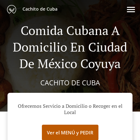
Cachito de Cuba
Comida Cubana A
Domicilio En Ciudad
De México Coyuya
CACHITO DE CUBA
Ofrecemos Servicio a Domicilio o Recoger en el
Local
Ver el MENÚ y PEDIR