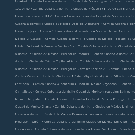
.
.
Quietud
Comida Cubana a domicilio Ciudad de México Ignacio Chavez
Comid
.
Xotepingo
Comida Cubana a domicilio Ciudad de México Ex-Ejido de San Francis
.
México Culhuacan CTM V
Comida Cubana a domicilio Ciudad de México Zona Ur
.
Cubana a domicilio Ciudad de México Doce de Diciembre
Comida Cubana a dom
.
.
México La Joya
Comida Cubana a domicilio Ciudad de México Tlalpan Centro II
.
México El Caracol
Comida Cubana a domicilio Ciudad de México Pedregal de C
.
México Pedregal de Carrasco Sección 6ta
Comida Cubana a domicilio Ciudad de M
.
a domicilio Ciudad de México Pedregal del Maurel
Comida Cubana a domicilio C
.
domicilio Ciudad de México Copilco el Alto
Comida Cubana a domicilio Ciudad de
.
a domicilio Ciudad de México Pedregal de Carrasco Sección A
Comida Cubana a 
.
Comida Cubana a domicilio Ciudad de México Miguel Hidalgo Villa Olímpica
Co
.
.
Centinela
Comida Cubana a domicilio Ciudad de México Coyoacán
Comida C
.
Chimalistac
Comida Cubana a domicilio Ciudad de México Integración Latinoame
.
México Oxtopulco
Comida Cubana a domicilio Ciudad de México Pedregal de Sa
.
Ciudad de México Charra
Comida Cubana a domicilio Ciudad de México Jardines 
.
Cubana a domicilio Ciudad de México Paseos de Taxqueña
Comida Cubana a d
.
.
Progreso Tizapán
Comida Cubana a domicilio Ciudad de México San Ángel
C
.
.
Concepción
Comida Cubana a domicilio Ciudad de México San Lucas
Comida Cu