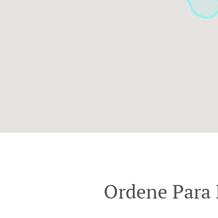
Ordene Para 