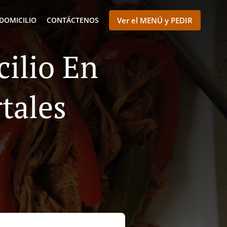
DOMICILIO
CONTÁCTENOS
Ver el MENÚ y PEDIR
ilio En
tales