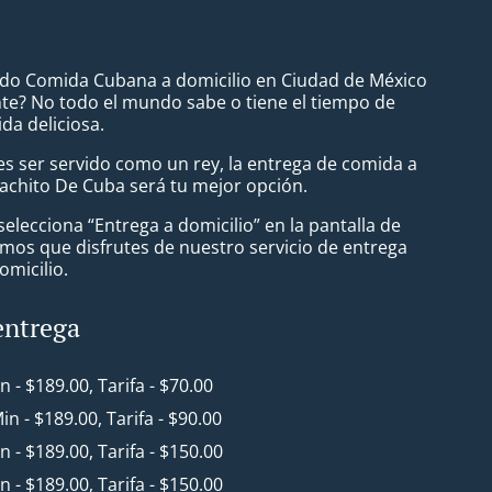
do Comida Cubana a domicilio en Ciudad de México
nte? No todo el mundo sabe o tiene el tiempo de
da deliciosa.
s ser servido como un rey, la entrega de comida a
Cachito De Cuba será tu mejor opción.
lecciona “Entrega a domicilio” en la pantalla de
mos que disfrutes de nuestro servicio de entrega
omicilio.
entrega
in - $189.00, Tarifa - $70.00
Min - $189.00, Tarifa - $90.00
in - $189.00, Tarifa - $150.00
in - $189.00, Tarifa - $150.00