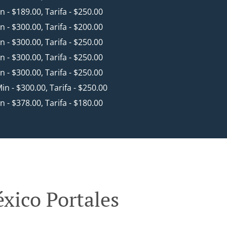
in - $189.00, Tarifa - $250.00
in - $300.00, Tarifa - $200.00
in - $300.00, Tarifa - $250.00
in - $300.00, Tarifa - $250.00
in - $300.00, Tarifa - $250.00
Min - $300.00, Tarifa - $250.00
in - $378.00, Tarifa - $180.00
xico Portales