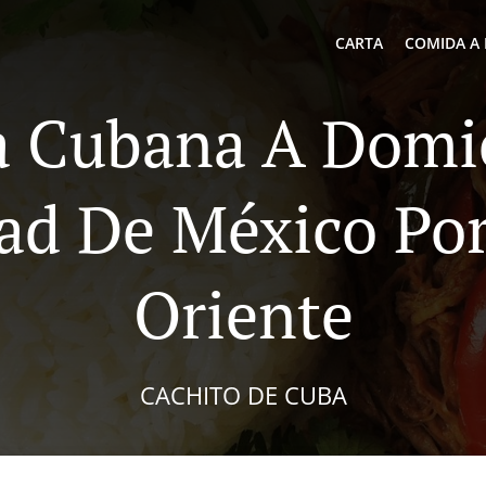
CARTA
COMIDA A 
 Cubana A Domic
ad De México Por
Oriente
CACHITO DE CUBA