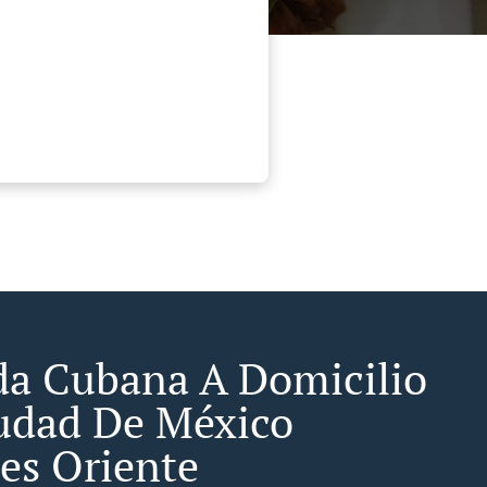
a Cubana A Domicilio
udad De México
les Oriente