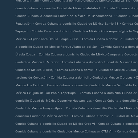
México Chimalli
Comida Cubana a domicilio Ciudad de México Coapa 28 Bis
Com
.
Comida Cubana a domicilio Ciudad de México Cafetales I
Comida Cubana a domic
.
Comida Cubana a domicilio Ciudad de México De Benalmadena
Comida Cubana
.
.
Regulación
Comida Cubana a domicilio Ciudad de México Barrio 18
Comida Cu
.
Tepepan
Comida Cubana a domicilio Ciudad de México Zona Arqueológica la No
.
México Ex-Ejido Santa Úrsula Coapa 27 Bis
Comida Cubana a domicilio Ciudad d
.
a domicilio Ciudad de México Parque Alameda del Sur
Comida Cubana a domici
.
Úrsula Coapa
Comida Cubana a domicilio Ciudad de México Campestre Coyoacá
.
Ciudad de México El Mirador
Comida Cubana a domicilio Ciudad de México Hac
.
Ciudad de México El Reloj
Comida Cubana a domicilio Ciudad de México Ciudad J
.
.
Jardines de Coyoacán
Comida Cubana a domicilio Ciudad de México Cipreses
C
.
México Los Cedros
Comida Cubana a domicilio Ciudad de México San Pablo Te
.
México Ex-Ejido de San Pablo Tepetlapa
Comida Cubana a domicilio Ciudad de
.
domicilio Ciudad de México Deportivo Huayamilpas
Comida Cubana a domicilio 
.
Ciudad de México Huayamilpas
Comida Cubana a domicilio Ciudad de México B
.
domicilio Ciudad de México Avante
Comida Cubana a domicilio Ciudad de Méxic
.
Comida Cubana a domicilio Ciudad de México Croc VI
Comida Cubana a domicili
.
Comida Cubana a domicilio Ciudad de México Culhuacan CTM VIII
Comida Cuban