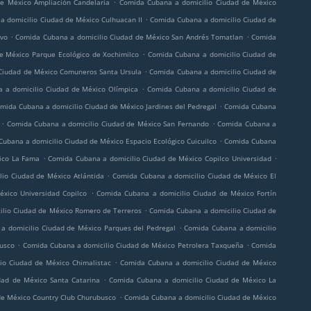
.
e México Ampliación Candelaria
Comida Cubana a domicilio Ciudad de México
.
a domicilio Ciudad de México Culhuacan II
Comida Cubana a domicilio Ciudad de
.
.
vo
Comida Cubana a domicilio Ciudad de México San Andrés Tomatlan
Comida
.
e México Parque Ecológico de Xochimilco
Comida Cubana a domicilio Ciudad de
.
Ciudad de México Comuneros Santa Ursula
Comida Cubana a domicilio Ciudad de
.
 a domicilio Ciudad de México Olímpica
Comida Cubana a domicilio Ciudad de
.
mida Cubana a domicilio Ciudad de México Jardines del Pedregal
Comida Cubana
.
.
Comida Cubana a domicilio Ciudad de México San Fernando
Comida Cubana a
.
ubana a domicilio Ciudad de México Espacio Ecológico Cuicuilco
Comida Cubana
.
.
ico La Fama
Comida Cubana a domicilio Ciudad de México Copilco Universidad
.
io Ciudad de México Atlántida
Comida Cubana a domicilio Ciudad de México El
.
xico Universidad Copilco
Comida Cubana a domicilio Ciudad de México Fortín
.
lio Ciudad de México Romero de Terreros
Comida Cubana a domicilio Ciudad de
.
a domicilio Ciudad de México Parques del Pedregal
Comida Cubana a domicilio
.
.
usco
Comida Cubana a domicilio Ciudad de México Petrolera Taxqueña
Comida
.
io Ciudad de México Chimalistac
Comida Cubana a domicilio Ciudad de México
.
dad de México Santa Catarina
Comida Cubana a domicilio Ciudad de México La
.
de México Country Club Churubusco
Comida Cubana a domicilio Ciudad de México