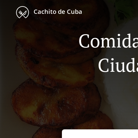
Cachito de Cuba
Comida
Ciud