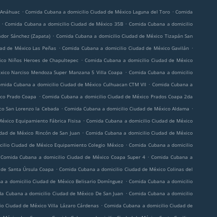
.
.
 Anáhuac
Comida Cubana a domicilio Ciudad de México Laguna del Toro
Comida
.
.
Comida Cubana a domicilio Ciudad de México 35B
Comida Cubana a domicilio
.
dor Sánchez (Zapata)
Comida Cubana a domicilio Ciudad de México Tizapán San
.
.
ad de México Las Peñas
Comida Cubana a domicilio Ciudad de México Gavilán
.
ico Niños Heroes de Chapultepec
Comida Cubana a domicilio Ciudad de México
.
xico Narciso Mendoza Super Manzana 5 Villa Coapa
Comida Cubana a domicilio
.
mida Cubana a domicilio Ciudad de México Culhuacan CTM VII
Comida Cubana a
.
ico Prado Coapa
Comida Cubana a domicilio Ciudad de México Prados Coapa 2da
.
.
co San Lorenzo la Cebada
Comida Cubana a domicilio Ciudad de México Aldama
.
éxico Equipamiento Fábrica Fisisa
Comida Cubana a domicilio Ciudad de México
.
dad de México Rincón de San Juan
Comida Cubana a domicilio Ciudad de México
.
ilio Ciudad de México Equipamiento Colegio México
Comida Cubana a domicilio
.
Comida Cubana a domicilio Ciudad de México Coapa Super 4
Comida Cubana a
.
 de Santa Úrsula Coapa
Comida Cubana a domicilio Ciudad de México Colinas del
.
 a domicilio Ciudad de México Belisario Domínguez
Comida Cubana a domicilio
.
a Cubana a domicilio Ciudad de México De San Juan
Comida Cubana a domicilio
.
o Ciudad de México Villa Lázaro Cárdenas
Comida Cubana a domicilio Ciudad de
.
.