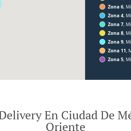
Zona 6
, M
Zona 4
, M
Zona 7
, M
Zona 8
, M
Zona 9
, M
Zona 11
, 
Zona 5
, M
Delivery En Ciudad De Mé
Oriente