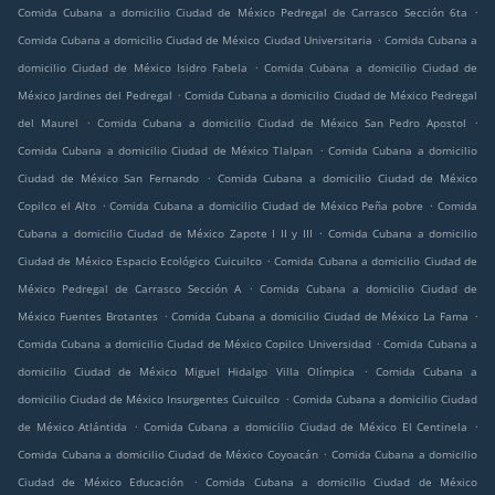
.
Comida Cubana a domicilio Ciudad de México Pedregal de Carrasco Sección 6ta
.
Comida Cubana a domicilio Ciudad de México Ciudad Universitaria
Comida Cubana a
.
domicilio Ciudad de México Isidro Fabela
Comida Cubana a domicilio Ciudad de
.
México Jardines del Pedregal
Comida Cubana a domicilio Ciudad de México Pedregal
.
.
del Maurel
Comida Cubana a domicilio Ciudad de México San Pedro Apostol
.
Comida Cubana a domicilio Ciudad de México Tlalpan
Comida Cubana a domicilio
.
Ciudad de México San Fernando
Comida Cubana a domicilio Ciudad de México
.
.
Copilco el Alto
Comida Cubana a domicilio Ciudad de México Peña pobre
Comida
.
Cubana a domicilio Ciudad de México Zapote I II y III
Comida Cubana a domicilio
.
Ciudad de México Espacio Ecológico Cuicuilco
Comida Cubana a domicilio Ciudad de
.
México Pedregal de Carrasco Sección A
Comida Cubana a domicilio Ciudad de
.
.
México Fuentes Brotantes
Comida Cubana a domicilio Ciudad de México La Fama
.
Comida Cubana a domicilio Ciudad de México Copilco Universidad
Comida Cubana a
.
domicilio Ciudad de México Miguel Hidalgo Villa Olímpica
Comida Cubana a
.
domicilio Ciudad de México Insurgentes Cuicuilco
Comida Cubana a domicilio Ciudad
.
.
de México Atlántida
Comida Cubana a domicilio Ciudad de México El Centinela
.
Comida Cubana a domicilio Ciudad de México Coyoacán
Comida Cubana a domicilio
.
Ciudad de México Educación
Comida Cubana a domicilio Ciudad de México