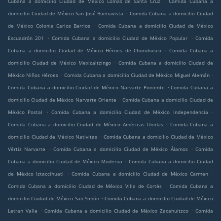
Cubana a domicilio Ciudad de México Lomas de Santa Cruz
Comida Cubana a
.
domicilio Ciudad de México San José Buenavista
Comida Cubana a domicilio Ciudad
.
de México Colonia Carlos Barrios
Comida Cubana a domicilio Ciudad de México
.
.
Escuadrón 201
Comida Cubana a domicilio Ciudad de México Popular
Comida
.
Cubana a domicilio Ciudad de México Héroes de Churubusco
Comida Cubana a
.
domicilio Ciudad de México Mexicaltzingo
Comida Cubana a domicilio Ciudad de
.
.
México Niños Héroes
Comida Cubana a domicilio Ciudad de México Miguel Alemán
.
Comida Cubana a domicilio Ciudad de México Narvarte Poniente
Comida Cubana a
.
domicilio Ciudad de México Narvarte Oriente
Comida Cubana a domicilio Ciudad de
.
.
México Postal
Comida Cubana a domicilio Ciudad de México Independencia
.
Comida Cubana a domicilio Ciudad de México Américas Unidas
Comida Cubana a
.
domicilio Ciudad de México Nativitas
Comida Cubana a domicilio Ciudad de México
.
.
Vértiz Narvarte
Comida Cubana a domicilio Ciudad de México Álamos
Comida
.
Cubana a domicilio Ciudad de México Moderna
Comida Cubana a domicilio Ciudad
.
.
de México Iztaccihuatl
Comida Cubana a domicilio Ciudad de México Carmen
.
Comida Cubana a domicilio Ciudad de México Villa de Cortés
Comida Cubana a
.
domicilio Ciudad de México San Simón
Comida Cubana a domicilio Ciudad de México
.
.
Letran Valle
Comida Cubana a domicilio Ciudad de México Zacahuitzco
Comida