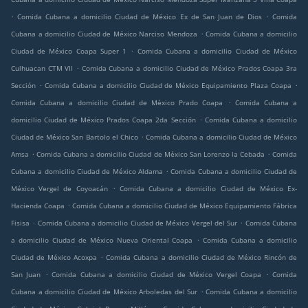
.
.
Comida Cubana a domicilio Ciudad de México Ex de San Juan de Dios
Comida
.
Cubana a domicilio Ciudad de México Narciso Mendoza
Comida Cubana a domicilio
.
Ciudad de México Coapa Super 1
Comida Cubana a domicilio Ciudad de México
.
Culhuacan CTM VII
Comida Cubana a domicilio Ciudad de México Prados Coapa 3ra
.
.
Sección
Comida Cubana a domicilio Ciudad de México Equipamiento Plaza Coapa
.
Comida Cubana a domicilio Ciudad de México Prado Coapa
Comida Cubana a
.
domicilio Ciudad de México Prados Coapa 2da Sección
Comida Cubana a domicilio
.
Ciudad de México San Bartolo el Chico
Comida Cubana a domicilio Ciudad de México
.
.
Amsa
Comida Cubana a domicilio Ciudad de México San Lorenzo la Cebada
Comida
.
Cubana a domicilio Ciudad de México Aldama
Comida Cubana a domicilio Ciudad de
.
México Vergel de Coyoacán
Comida Cubana a domicilio Ciudad de México Ex-
.
Hacienda Coapa
Comida Cubana a domicilio Ciudad de México Equipamiento Fábrica
.
.
Fisisa
Comida Cubana a domicilio Ciudad de México Vergel del Sur
Comida Cubana
.
a domicilio Ciudad de México Nueva Oriental Coapa
Comida Cubana a domicilio
.
Ciudad de México Acoxpa
Comida Cubana a domicilio Ciudad de México Rincón de
.
.
San Juan
Comida Cubana a domicilio Ciudad de México Vergel Coapa
Comida
.
Cubana a domicilio Ciudad de México Arboledas del Sur
Comida Cubana a domicilio
.