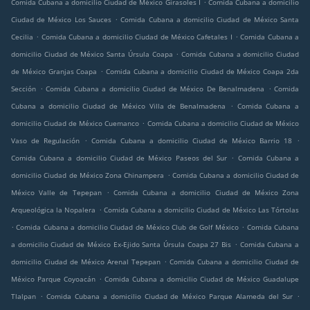
.
Comida Cubana a domicilio Ciudad de México Girasoles I
Comida Cubana a domicilio
.
Ciudad de México Los Sauces
Comida Cubana a domicilio Ciudad de México Santa
.
.
Cecilia
Comida Cubana a domicilio Ciudad de México Cafetales I
Comida Cubana a
.
domicilio Ciudad de México Santa Úrsula Coapa
Comida Cubana a domicilio Ciudad
.
de México Granjas Coapa
Comida Cubana a domicilio Ciudad de México Coapa 2da
.
.
Sección
Comida Cubana a domicilio Ciudad de México De Benalmadena
Comida
.
Cubana a domicilio Ciudad de México Villa de Benalmadena
Comida Cubana a
.
domicilio Ciudad de México Cuemanco
Comida Cubana a domicilio Ciudad de México
.
.
Vaso de Regulación
Comida Cubana a domicilio Ciudad de México Barrio 18
.
Comida Cubana a domicilio Ciudad de México Paseos del Sur
Comida Cubana a
.
domicilio Ciudad de México Zona Chinampera
Comida Cubana a domicilio Ciudad de
.
México Valle de Tepepan
Comida Cubana a domicilio Ciudad de México Zona
.
Arqueológica la Nopalera
Comida Cubana a domicilio Ciudad de México Las Tórtolas
.
.
Comida Cubana a domicilio Ciudad de México Club de Golf México
Comida Cubana
.
a domicilio Ciudad de México Ex-Ejido Santa Úrsula Coapa 27 Bis
Comida Cubana a
.
domicilio Ciudad de México Arenal Tepepan
Comida Cubana a domicilio Ciudad de
.
México Parque Coyoacán
Comida Cubana a domicilio Ciudad de México Guadalupe
.
.
Tlalpan
Comida Cubana a domicilio Ciudad de México Parque Alameda del Sur