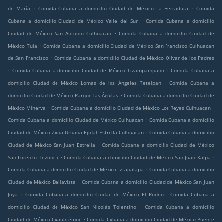
.
.
de María
Comida Cubana a domicilio Ciudad de México La Herradura
Comida
.
Cubana a domicilio Ciudad de México Valle del Sur
Comida Cubana a domicilio
.
Ciudad de México San Antonio Culhuacan
Comida Cubana a domicilio Ciudad de
.
México Tula
Comida Cubana a domicilio Ciudad de México San Francisco Culhuacan
.
de San Francisco
Comida Cubana a domicilio Ciudad de México Olivar de los Padres
.
.
Comida Cubana a domicilio Ciudad de México Tizampampano
Comida Cubana a
.
domicilio Ciudad de México Lomas de los Ángeles Tetelpan
Comida Cubana a
.
domicilio Ciudad de México Parque las Águilas
Comida Cubana a domicilio Ciudad de
.
.
México Minerva
Comida Cubana a domicilio Ciudad de México Los Reyes Culhuacan
.
Comida Cubana a domicilio Ciudad de México Culhuacan
Comida Cubana a domicilio
.
Ciudad de México Zona Urbana Ejidal Estrella Culhuacan
Comida Cubana a domicilio
.
Ciudad de México San Juan Estrella
Comida Cubana a domicilio Ciudad de México
.
.
San Lorenzo Tezonco
Comida Cubana a domicilio Ciudad de México San Juan Xalpa
.
Comida Cubana a domicilio Ciudad de México Iztapalapa
Comida Cubana a domicilio
.
Ciudad de México Bellavista
Comida Cubana a domicilio Ciudad de México San Juan
.
.
Joya
Comida Cubana a domicilio Ciudad de México El Rodeo
Comida Cubana a
.
domicilio Ciudad de México San Nicolás Tolentino
Comida Cubana a domicilio
.
Ciudad de México Cuauhtémoc
Comida Cubana a domicilio Ciudad de México Puente