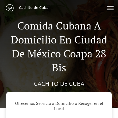
Cachito de Cuba
Comida Cubana A
Domicilio En Ciudad
De México Coapa 28
Bis
CACHITO DE CUBA
Ofrecemos Servicio a Domicilio o Recoger en el
Local