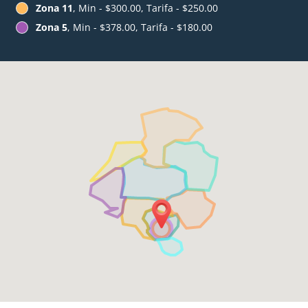
Zona 11
, Min - $300.00, Tarifa - $250.00
Zona 5
, Min - $378.00, Tarifa - $180.00