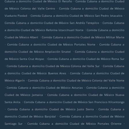
.
Cubana a domicilio Ciudad de México El Retoño
Comida Cubana a domicilio Ciudad
.
de México Colonia del Valle Centro
Comida Cubana a domicilio Ciudad de México
.
.
Viaducto Piedad
Comida Cubana a domicilio Ciudad de México San Pedro Iztacalco
.
Comida Cubana a domicilio Ciudad de México San Andrés Tetepilco
Comida Cubana
.
a domicilio Ciudad de México Reforma Iztaccihuatl Norte
Comida Cubana a domicilio
.
Ciudad de México Albert
Comida Cubana a domicilio Ciudad de México Militar Marte
.
.
Comida Cubana a domicilio Ciudad de México Portales Norte
Comida Cubana a
.
domicilio Ciudad de México Ampliación Sinatel
Comida Cubana a domicilio Ciudad
.
de México Santa Cruz Atoyac
Comida Cubana a domicilio Ciudad de México Roma Sur
.
.
Comida Cubana a domicilio Ciudad de México Colonia del Valle Sur
Comida Cubana
.
a domicilio Ciudad de México Buenos Aires
Comida Cubana a domicilio Ciudad de
.
México Algarín
Comida Cubana a domicilio Ciudad de México Colonia del Valle Norte
.
.
Comida Cubana a domicilio Ciudad de México Asturias
Comida Cubana a domicilio
.
Ciudad de México Jamaica
Comida Cubana a domicilio Ciudad de México Nueva
.
Santa Anita
Comida Cubana a domicilio Ciudad de México San Francisco Xilcantongo
.
.
Comida Cubana a domicilio Ciudad de México Justo Sierra
Comida Cubana a
.
domicilio Ciudad de México Banjidal
Comida Cubana a domicilio Ciudad de México
.
.
Santiago Sur
Comida Cubana a domicilio Ciudad de México Portales Oriente