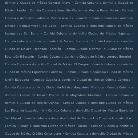
.
domicilio Ciudad de México General Anaya
Comida Cubana a domicilio Ciudad de
.
.
México Axotla
Comida Cubana a domicilio Ciudad de México Roma Norte
Comida
.
Cubana a domicilio Ciudad de México Acacias
Comida Cubana a domicilio Ciudad de
.
México Tlacoquemecatl del Valle
Comida Cubana a domicilio Ciudad de México
.
.
Insurgentes San Borja
Comida Cubana a domicilio Ciudad de México Nápoles
.
Comida Cubana a domicilio Ciudad de México Tránsito
Comida Cubana a domicilio
.
Ciudad de México Escandón I Sección
Comida Cubana a domicilio Ciudad de México
.
.
Escandón II Sección
Comida Cubana a domicilio Ciudad de México Lorenzo Boturini
.
Comida Cubana a domicilio Ciudad de México El Parque
Comida Cubana a domicilio
.
Ciudad de México Hipódromo Condesa
Comida Cubana a domicilio Ciudad de México
.
.
Jardín Balbuena
Comida Cubana a domicilio Ciudad de México Colonia Condesa
.
Comida Cubana a domicilio Ciudad de México Magdalena Mixihuca
Comida Cubana a
.
domicilio Ciudad de México Pueblo de la Magdalena Mixihuca
Comida Cubana a
.
domicilio Ciudad de México Coyuya
Comida Cubana a domicilio Ciudad de México
.
Los Picos de Iztacalco I A
Comida Cubana a domicilio Ciudad de México Barrio de
.
.
San Miguel
Comida Cubana a domicilio Ciudad de México Los Picos de Iztacalco II A
.
Comida Cubana a domicilio Ciudad de México Florida
Comida Cubana a domicilio
.
Ciudad de México Crédito Constructor
Comida Cubana a domicilio Ciudad de México