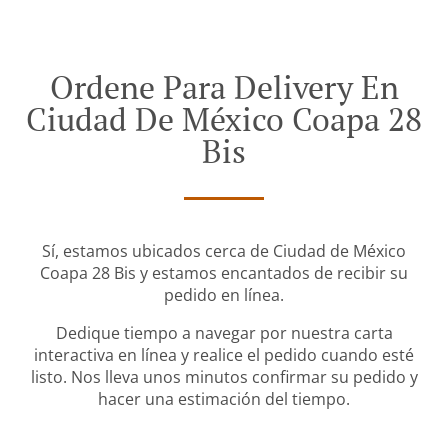
Ordene Para Delivery En
Ciudad De México Coapa 28
Bis
Sí, estamos ubicados cerca de Ciudad de México
Coapa 28 Bis y estamos encantados de recibir su
pedido en línea.
Dedique tiempo a navegar por nuestra carta
interactiva en línea y realice el pedido cuando esté
listo. Nos lleva unos minutos confirmar su pedido y
hacer una estimación del tiempo.