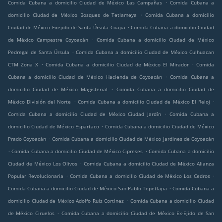
.
Comida Cubana a domicilio Ciudad de México Las Campañas
Comida Cubana a
.
domicilio Ciudad de México Bosques de Tetlameya
Comida Cubana a domicilio
.
Ciudad de México Exejido de Santa Úrsula Coapa
Comida Cubana a domicilio Ciudad
.
de México Campestre Coyoacán
Comida Cubana a domicilio Ciudad de México
.
Pedregal de Santa Úrsula
Comida Cubana a domicilio Ciudad de México Culhuacan
.
.
CTM Zona X
Comida Cubana a domicilio Ciudad de México El Mirador
Comida
.
Cubana a domicilio Ciudad de México Hacienda de Coyoacán
Comida Cubana a
.
domicilio Ciudad de México Magisterial
Comida Cubana a domicilio Ciudad de
.
.
México División del Norte
Comida Cubana a domicilio Ciudad de México El Reloj
.
Comida Cubana a domicilio Ciudad de México Ciudad Jardín
Comida Cubana a
.
domicilio Ciudad de México Espartaco
Comida Cubana a domicilio Ciudad de México
.
Prado Coyoacán
Comida Cubana a domicilio Ciudad de México Jardines de Coyoacán
.
.
Comida Cubana a domicilio Ciudad de México Cipreses
Comida Cubana a domicilio
.
Ciudad de México Los Olivos
Comida Cubana a domicilio Ciudad de México Alianza
.
.
Popular Revolucionaria
Comida Cubana a domicilio Ciudad de México Los Cedros
.
Comida Cubana a domicilio Ciudad de México San Pablo Tepetlapa
Comida Cubana a
.
domicilio Ciudad de México Adolfo Ruíz Cortínez
Comida Cubana a domicilio Ciudad
.
de México Ciruelos
Comida Cubana a domicilio Ciudad de México Ex-Ejido de San