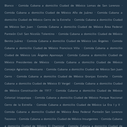
.
.
Blanco
Comida Cubana a domicilio Ciudad de México Lomas de San Lorenzo
.
Comida Cubana a domicilio Ciudad de México Año de Juárez
Comida Cubana a
.
domicilio Ciudad de México Cerro de la Estrella
Comida Cubana a domicilio Ciudad
.
de México San Juan
Comida Cubana a domicilio Ciudad de México Área Federal
.
Panteón Civil San Nicolás Tolentino
Comida Cubana a domicilio Ciudad de México
.
.
Benito Juárez
Comida Cubana a domicilio Ciudad de México Los Ángeles
Comida
.
Cubana a domicilio Ciudad de México Francisco Villa
Comida Cubana a domicilio
.
Ciudad de México Los Ángeles Apanoaya
Comida Cubana a domicilio Ciudad de
.
México Presidentes de México
Comida Cubana a domicilio Ciudad de México
.
Consejo Agrarista Mexicano
Comida Cubana a domicilio Ciudad de México San Juan
.
.
Cerro
Comida Cubana a domicilio Ciudad de México Granjas Estrella
Comida
.
Cubana a domicilio Ciudad de México El Vergel
Comida Cubana a domicilio Ciudad
.
de México Constitución de 1917
Comida Cubana a domicilio Ciudad de México
.
Colonial Iztapalapa
Comida Cubana a domicilio Ciudad de México Parque Nacional
.
.
Cerro de la Estrella
Comida Cubana a domicilio Ciudad de México La Era I y II
Comida Cubana a domicilio Ciudad de México Área Federal Panteón San Lorenzo
.
.
Tezonco
Comida Cubana a domicilio Ciudad de México Insurgentes
Comida Cubana
.
a domicilio Ciudad de México El Chamizal
Comida Cubana a domicilio Ciudad de