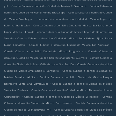
.
.
y II
Comida Cubana a domicilio Ciudad de México El Santuario
Comida Cubana a
.
domicilio Ciudad de México El Molino Iztapalapa
Comida Cubana a domicilio Ciudad
.
de México San Miguel
Comida Cubana a domicilio Ciudad de México Leyes de
.
Reforma 1ra Sección
Comida Cubana a domicilio Ciudad de México Eva Sámano de
.
López Mateos
Comida Cubana a domicilio Ciudad de México Leyes de Reforma 3ra
.
Sección
Comida Cubana a domicilio Ciudad de México Zona Urbana Ejidal Santa
.
.
María Tomatlan
Comida Cubana a domicilio Ciudad de México Las Américas
.
Comida Cubana a domicilio Ciudad de México Progresista
Comida Cubana a
.
domicilio Ciudad de México Unidad habitacional Vicente Guerrero
Comida Cubana a
.
domicilio Ciudad de México Valle de Luces 3ra Sección
Comida Cubana a domicilio
.
Ciudad de México Ampliación el Santuario
Comida Cubana a domicilio Ciudad de
.
México Estrella del Sur
Comida Cubana a domicilio Ciudad de México Parque
.
Recreativo Santa Cruz Meyehualco
Comida Cubana a domicilio Ciudad de México
.
Santa Ana Poniente
Comida Cubana a domicilio Ciudad de México Desarrollo Urbano
.
.
Quetzalcóatl
Comida Cubana a domicilio Ciudad de México El Rosario
Comida
.
Cubana a domicilio Ciudad de México San Lorenzo
Comida Cubana a domicilio
.
Ciudad de México La Magueyera I y II
Comida Cubana a domicilio Ciudad de México
.
.