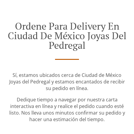
Ordene Para Delivery En
Ciudad De México Joyas Del
Pedregal
Sí, estamos ubicados cerca de Ciudad de México
Joyas del Pedregal y estamos encantados de recibir
su pedido en línea.
Dedique tiempo a navegar por nuestra carta
interactiva en línea y realice el pedido cuando esté
listo. Nos lleva unos minutos confirmar su pedido y
hacer una estimación del tiempo.