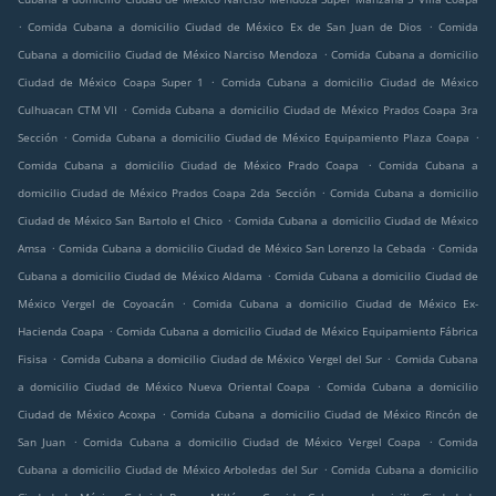
.
.
Comida Cubana a domicilio Ciudad de México Ex de San Juan de Dios
Comida
.
Cubana a domicilio Ciudad de México Narciso Mendoza
Comida Cubana a domicilio
.
Ciudad de México Coapa Super 1
Comida Cubana a domicilio Ciudad de México
.
Culhuacan CTM VII
Comida Cubana a domicilio Ciudad de México Prados Coapa 3ra
.
.
Sección
Comida Cubana a domicilio Ciudad de México Equipamiento Plaza Coapa
.
Comida Cubana a domicilio Ciudad de México Prado Coapa
Comida Cubana a
.
domicilio Ciudad de México Prados Coapa 2da Sección
Comida Cubana a domicilio
.
Ciudad de México San Bartolo el Chico
Comida Cubana a domicilio Ciudad de México
.
.
Amsa
Comida Cubana a domicilio Ciudad de México San Lorenzo la Cebada
Comida
.
Cubana a domicilio Ciudad de México Aldama
Comida Cubana a domicilio Ciudad de
.
México Vergel de Coyoacán
Comida Cubana a domicilio Ciudad de México Ex-
.
Hacienda Coapa
Comida Cubana a domicilio Ciudad de México Equipamiento Fábrica
.
.
Fisisa
Comida Cubana a domicilio Ciudad de México Vergel del Sur
Comida Cubana
.
a domicilio Ciudad de México Nueva Oriental Coapa
Comida Cubana a domicilio
.
Ciudad de México Acoxpa
Comida Cubana a domicilio Ciudad de México Rincón de
.
.
San Juan
Comida Cubana a domicilio Ciudad de México Vergel Coapa
Comida
.
Cubana a domicilio Ciudad de México Arboledas del Sur
Comida Cubana a domicilio
.