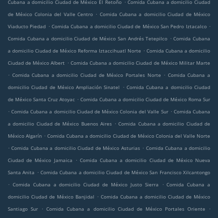
.
Cubana a domicilio Ciudad de México El Retoño
Comida Cubana a domicilio Ciudad
.
de México Colonia del Valle Centro
Comida Cubana a domicilio Ciudad de México
.
.
Viaducto Piedad
Comida Cubana a domicilio Ciudad de México San Pedro Iztacalco
.
Comida Cubana a domicilio Ciudad de México San Andrés Tetepilco
Comida Cubana
.
a domicilio Ciudad de México Reforma Iztaccihuatl Norte
Comida Cubana a domicilio
.
Ciudad de México Albert
Comida Cubana a domicilio Ciudad de México Militar Marte
.
.
Comida Cubana a domicilio Ciudad de México Portales Norte
Comida Cubana a
.
domicilio Ciudad de México Ampliación Sinatel
Comida Cubana a domicilio Ciudad
.
de México Santa Cruz Atoyac
Comida Cubana a domicilio Ciudad de México Roma Sur
.
.
Comida Cubana a domicilio Ciudad de México Colonia del Valle Sur
Comida Cubana
.
a domicilio Ciudad de México Buenos Aires
Comida Cubana a domicilio Ciudad de
.
México Algarín
Comida Cubana a domicilio Ciudad de México Colonia del Valle Norte
.
.
Comida Cubana a domicilio Ciudad de México Asturias
Comida Cubana a domicilio
.
Ciudad de México Jamaica
Comida Cubana a domicilio Ciudad de México Nueva
.
Santa Anita
Comida Cubana a domicilio Ciudad de México San Francisco Xilcantongo
.
.
Comida Cubana a domicilio Ciudad de México Justo Sierra
Comida Cubana a
.
domicilio Ciudad de México Banjidal
Comida Cubana a domicilio Ciudad de México
.
.
Santiago Sur
Comida Cubana a domicilio Ciudad de México Portales Oriente