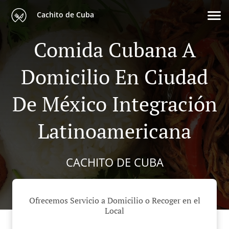
Cachito de Cuba
Comida Cubana A
Domicilio En Ciudad
De México Integración
Latinoamericana
CACHITO DE CUBA
Ofrecemos Servicio a Domicilio o Recoger en el
Local