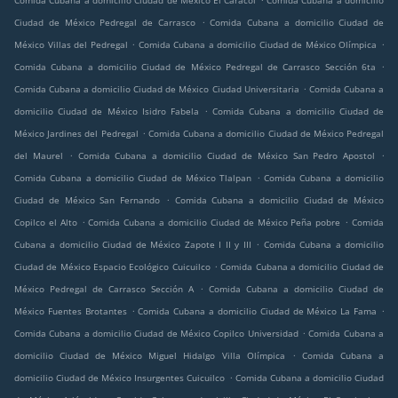
Comida Cubana a domicilio Ciudad de México El Caracol
Comida Cubana a domicilio
.
Ciudad de México Pedregal de Carrasco
Comida Cubana a domicilio Ciudad de
.
.
México Villas del Pedregal
Comida Cubana a domicilio Ciudad de México Olímpica
.
Comida Cubana a domicilio Ciudad de México Pedregal de Carrasco Sección 6ta
.
Comida Cubana a domicilio Ciudad de México Ciudad Universitaria
Comida Cubana a
.
domicilio Ciudad de México Isidro Fabela
Comida Cubana a domicilio Ciudad de
.
México Jardines del Pedregal
Comida Cubana a domicilio Ciudad de México Pedregal
.
.
del Maurel
Comida Cubana a domicilio Ciudad de México San Pedro Apostol
.
Comida Cubana a domicilio Ciudad de México Tlalpan
Comida Cubana a domicilio
.
Ciudad de México San Fernando
Comida Cubana a domicilio Ciudad de México
.
.
Copilco el Alto
Comida Cubana a domicilio Ciudad de México Peña pobre
Comida
.
Cubana a domicilio Ciudad de México Zapote I II y III
Comida Cubana a domicilio
.
Ciudad de México Espacio Ecológico Cuicuilco
Comida Cubana a domicilio Ciudad de
.
México Pedregal de Carrasco Sección A
Comida Cubana a domicilio Ciudad de
.
.
México Fuentes Brotantes
Comida Cubana a domicilio Ciudad de México La Fama
.
Comida Cubana a domicilio Ciudad de México Copilco Universidad
Comida Cubana a
.
domicilio Ciudad de México Miguel Hidalgo Villa Olímpica
Comida Cubana a
.
domicilio Ciudad de México Insurgentes Cuicuilco
Comida Cubana a domicilio Ciudad
.
.