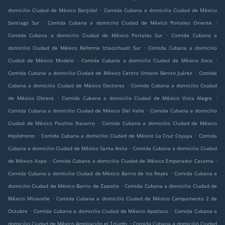
.
domicilio Ciudad de México Banjidal
Comida Cubana a domicilio Ciudad de México
.
.
Santiago Sur
Comida Cubana a domicilio Ciudad de México Portales Oriente
.
Comida Cubana a domicilio Ciudad de México Portales Sur
Comida Cubana a
.
domicilio Ciudad de México Reforma Iztaccihuatl Sur
Comida Cubana a domicilio
.
.
Ciudad de México Modelo
Comida Cubana a domicilio Ciudad de México Xoco
.
Comida Cubana a domicilio Ciudad de México Centro Urbano Benito Juárez
Comida
.
Cubana a domicilio Ciudad de México Doctores
Comida Cubana a domicilio Ciudad
.
.
de México Obrera
Comida Cubana a domicilio Ciudad de México Vista Alegre
.
Comida Cubana a domicilio Ciudad de México Del Valle
Comida Cubana a domicilio
.
Ciudad de México Paulino Navarro
Comida Cubana a domicilio Ciudad de México
.
.
Hipódromo
Comida Cubana a domicilio Ciudad de México La Cruz Coyuya
Comida
.
Cubana a domicilio Ciudad de México Santa Anita
Comida Cubana a domicilio Ciudad
.
.
de México Xopa
Comida Cubana a domicilio Ciudad de México Emperador Cacama
.
Comida Cubana a domicilio Ciudad de México Barrio de los Reyes
Comida Cubana a
.
domicilio Ciudad de México Barrio de Zapotla
Comida Cubana a domicilio Ciudad de
.
México Miravalle
Comida Cubana a domicilio Ciudad de México Campamento 2 de
.
.
Octubre
Comida Cubana a domicilio Ciudad de México Apatlaco
Comida Cubana a
.
domicilio Ciudad de México Ampliación el Triunfo
Comida Cubana a domicilio Ciudad