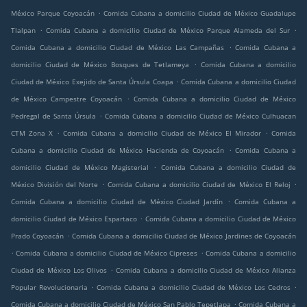
.
México Parque Coyoacán
Comida Cubana a domicilio Ciudad de México Guadalupe
.
.
Tlalpan
Comida Cubana a domicilio Ciudad de México Parque Alameda del Sur
.
Comida Cubana a domicilio Ciudad de México Las Campañas
Comida Cubana a
.
domicilio Ciudad de México Bosques de Tetlameya
Comida Cubana a domicilio
.
Ciudad de México Exejido de Santa Úrsula Coapa
Comida Cubana a domicilio Ciudad
.
de México Campestre Coyoacán
Comida Cubana a domicilio Ciudad de México
.
Pedregal de Santa Úrsula
Comida Cubana a domicilio Ciudad de México Culhuacan
.
.
CTM Zona X
Comida Cubana a domicilio Ciudad de México El Mirador
Comida
.
Cubana a domicilio Ciudad de México Hacienda de Coyoacán
Comida Cubana a
.
domicilio Ciudad de México Magisterial
Comida Cubana a domicilio Ciudad de
.
.
México División del Norte
Comida Cubana a domicilio Ciudad de México El Reloj
.
Comida Cubana a domicilio Ciudad de México Ciudad Jardín
Comida Cubana a
.
domicilio Ciudad de México Espartaco
Comida Cubana a domicilio Ciudad de México
.
Prado Coyoacán
Comida Cubana a domicilio Ciudad de México Jardines de Coyoacán
.
.
Comida Cubana a domicilio Ciudad de México Cipreses
Comida Cubana a domicilio
.
Ciudad de México Los Olivos
Comida Cubana a domicilio Ciudad de México Alianza
.
.
Popular Revolucionaria
Comida Cubana a domicilio Ciudad de México Los Cedros
.
Comida Cubana a domicilio Ciudad de México San Pablo Tepetlapa
Comida Cubana a