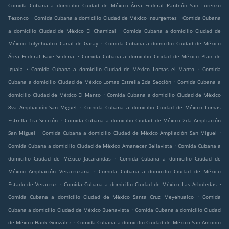
Comida Cubana a domicilio Ciudad de México Área Federal Panteón San Lorenzo
.
.
Tezonco
Comida Cubana a domicilio Ciudad de México Insurgentes
Comida Cubana
.
a domicilio Ciudad de México El Chamizal
Comida Cubana a domicilio Ciudad de
.
México Tulyehualco Canal de Garay
Comida Cubana a domicilio Ciudad de México
.
Área Federal Fave Sedena
Comida Cubana a domicilio Ciudad de México Plan de
.
.
Iguala
Comida Cubana a domicilio Ciudad de México Lomas el Manto
Comida
.
Cubana a domicilio Ciudad de México Lomas Estrella 2da Sección
Comida Cubana a
.
domicilio Ciudad de México El Manto
Comida Cubana a domicilio Ciudad de México
.
8va Ampliación San Miguel
Comida Cubana a domicilio Ciudad de México Lomas
.
Estrella 1ra Sección
Comida Cubana a domicilio Ciudad de México 2da Ampliación
.
.
San Miguel
Comida Cubana a domicilio Ciudad de México Ampliación San Miguel
.
Comida Cubana a domicilio Ciudad de México Amanecer Bellavista
Comida Cubana a
.
domicilio Ciudad de México Jacarandas
Comida Cubana a domicilio Ciudad de
.
México Ampliación Veracruzana
Comida Cubana a domicilio Ciudad de México
.
.
Estado de Veracruz
Comida Cubana a domicilio Ciudad de México Las Arboledas
.
Comida Cubana a domicilio Ciudad de México Santa Cruz Meyehualco
Comida
.
Cubana a domicilio Ciudad de México Buenavista
Comida Cubana a domicilio Ciudad
.
de México Hank González
Comida Cubana a domicilio Ciudad de México San Antonio