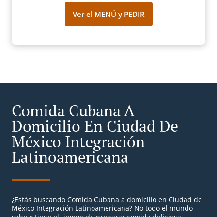
Ver el MENÚ y PEDIR
Comida Cubana A
Domicilio En Ciudad De
México Integración
Latinoamericana
¿Estás buscando Comida Cubana a domicilio en Ciudad de
México Integración Latinoamericana? No todo el mundo
sabe o tiene el tiempo de preparar comida deliciosa.