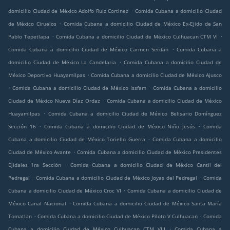
.
domicilio Ciudad de México Adolfo Ruíz Cortínez
Comida Cubana a domicilio Ciudad
.
de México Ciruelos
Comida Cubana a domicilio Ciudad de México Ex-Ejido de San
.
.
Pablo Tepetlapa
Comida Cubana a domicilio Ciudad de México Culhuacan CTM VI
.
Comida Cubana a domicilio Ciudad de México Carmen Serdán
Comida Cubana a
.
domicilio Ciudad de México La Candelaria
Comida Cubana a domicilio Ciudad de
.
México Deportivo Huayamilpas
Comida Cubana a domicilio Ciudad de México Ajusco
.
.
Comida Cubana a domicilio Ciudad de México Issfam
Comida Cubana a domicilio
.
Ciudad de México Nueva Díaz Ordaz
Comida Cubana a domicilio Ciudad de México
.
Huayamilpas
Comida Cubana a domicilio Ciudad de México Belisario Domínguez
.
.
Sección 16
Comida Cubana a domicilio Ciudad de México Niño Jesús
Comida
.
Cubana a domicilio Ciudad de México Toriello Guerra
Comida Cubana a domicilio
.
Ciudad de México Avante
Comida Cubana a domicilio Ciudad de México Presidentes
.
Ejidales 1ra Sección
Comida Cubana a domicilio Ciudad de México Cantil del
.
.
Pedregal
Comida Cubana a domicilio Ciudad de México Joyas del Pedregal
Comida
.
Cubana a domicilio Ciudad de México Croc VI
Comida Cubana a domicilio Ciudad de
.
México Canal Nacional
Comida Cubana a domicilio Ciudad de México Santa María
.
.
Tomatlan
Comida Cubana a domicilio Ciudad de México Piloto V Culhuacan
Comida
.
Cubana a domicilio Ciudad de México Culhuacan CTM VIII
Comida Cubana a