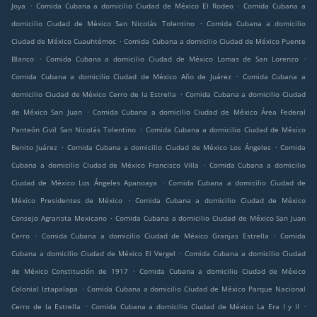
.
.
Joya
Comida Cubana a domicilio Ciudad de México El Rodeo
Comida Cubana a
.
domicilio Ciudad de México San Nicolás Tolentino
Comida Cubana a domicilio
.
Ciudad de México Cuauhtémoc
Comida Cubana a domicilio Ciudad de México Puente
.
.
Blanco
Comida Cubana a domicilio Ciudad de México Lomas de San Lorenzo
.
Comida Cubana a domicilio Ciudad de México Año de Juárez
Comida Cubana a
.
domicilio Ciudad de México Cerro de la Estrella
Comida Cubana a domicilio Ciudad
.
de México San Juan
Comida Cubana a domicilio Ciudad de México Área Federal
.
Panteón Civil San Nicolás Tolentino
Comida Cubana a domicilio Ciudad de México
.
.
Benito Juárez
Comida Cubana a domicilio Ciudad de México Los Ángeles
Comida
.
Cubana a domicilio Ciudad de México Francisco Villa
Comida Cubana a domicilio
.
Ciudad de México Los Ángeles Apanoaya
Comida Cubana a domicilio Ciudad de
.
México Presidentes de México
Comida Cubana a domicilio Ciudad de México
.
Consejo Agrarista Mexicano
Comida Cubana a domicilio Ciudad de México San Juan
.
.
Cerro
Comida Cubana a domicilio Ciudad de México Granjas Estrella
Comida
.
Cubana a domicilio Ciudad de México El Vergel
Comida Cubana a domicilio Ciudad
.
de México Constitución de 1917
Comida Cubana a domicilio Ciudad de México
.
Colonial Iztapalapa
Comida Cubana a domicilio Ciudad de México Parque Nacional
.
.
Cerro de la Estrella
Comida Cubana a domicilio Ciudad de México La Era I y II