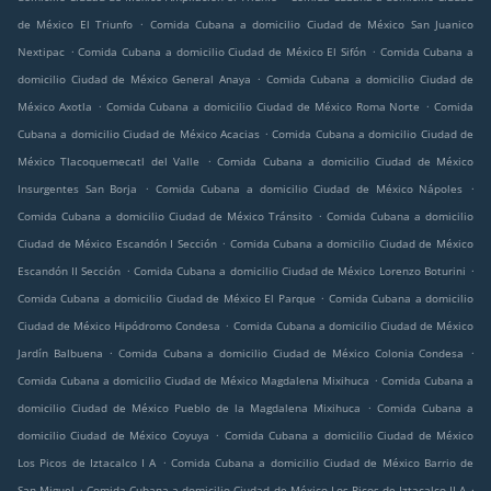
.
de México El Triunfo
Comida Cubana a domicilio Ciudad de México San Juanico
.
.
Nextipac
Comida Cubana a domicilio Ciudad de México El Sifón
Comida Cubana a
.
domicilio Ciudad de México General Anaya
Comida Cubana a domicilio Ciudad de
.
.
México Axotla
Comida Cubana a domicilio Ciudad de México Roma Norte
Comida
.
Cubana a domicilio Ciudad de México Acacias
Comida Cubana a domicilio Ciudad de
.
México Tlacoquemecatl del Valle
Comida Cubana a domicilio Ciudad de México
.
.
Insurgentes San Borja
Comida Cubana a domicilio Ciudad de México Nápoles
.
Comida Cubana a domicilio Ciudad de México Tránsito
Comida Cubana a domicilio
.
Ciudad de México Escandón I Sección
Comida Cubana a domicilio Ciudad de México
.
.
Escandón II Sección
Comida Cubana a domicilio Ciudad de México Lorenzo Boturini
.
Comida Cubana a domicilio Ciudad de México El Parque
Comida Cubana a domicilio
.
Ciudad de México Hipódromo Condesa
Comida Cubana a domicilio Ciudad de México
.
.
Jardín Balbuena
Comida Cubana a domicilio Ciudad de México Colonia Condesa
.
Comida Cubana a domicilio Ciudad de México Magdalena Mixihuca
Comida Cubana a
.
domicilio Ciudad de México Pueblo de la Magdalena Mixihuca
Comida Cubana a
.
domicilio Ciudad de México Coyuya
Comida Cubana a domicilio Ciudad de México
.
Los Picos de Iztacalco I A
Comida Cubana a domicilio Ciudad de México Barrio de
.
.
San Miguel
Comida Cubana a domicilio Ciudad de México Los Picos de Iztacalco II A