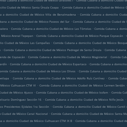
ida Cubana a domicilio Ciudad de México Girasoles I
Comida Cubana a domicilio Ciudad d
.
ilio Ciudad de México Santa Úrsula Coapa
Comida Cubana a domicilio Ciudad de México 
.
 a domicilio Ciudad de México Villa de Benalmadena
Comida Cubana a domicilio Ciud
.
bana a domicilio Ciudad de México Paseos del Sur
Comida Cubana a domicilio Ciudad de
.
.
palera
Comida Cubana a domicilio Ciudad de México Las Tórtolas
Comida Cubana a domici
.
.
e México Arenal Tepepan
Comida Cubana a domicilio Ciudad de México Parque Coyoacán
.
lio Ciudad de México Las Campañas
Comida Cubana a domicilio Ciudad de México Bosqu
.
.
n
Comida Cubana a domicilio Ciudad de México Pedregal de Santa Úrsula
Comida Cubana 
.
.
ienda de Coyoacán
Comida Cubana a domicilio Ciudad de México Magisterial
Comida Cuba
.
.
ardín
Comida Cubana a domicilio Ciudad de México Espartaco
Comida Cubana a domicilio
.
omida Cubana a domicilio Ciudad de México Los Olivos
Comida Cubana a domicilio Ciudad 
.
.
petlapa
Comida Cubana a domicilio Ciudad de México Adolfo Ruíz Cortínez
Comida Cuban
.
 México Culhuacan CTM VI
Comida Cubana a domicilio Ciudad de México Carmen Serdán
.
.
Ciudad de México Ajusco
Comida Cubana a domicilio Ciudad de México Issfam
Comida Cub
.
.
elisario Domínguez Sección 16
Comida Cubana a domicilio Ciudad de México Niño Jesús
.
o Presidentes Ejidales 1ra Sección
Comida Cubana a domicilio Ciudad de México Cantil 
.
o Ciudad de México Canal Nacional
Comida Cubana a domicilio Ciudad de México Santa M
.
a a domicilio Ciudad de México Culhuacan CTM IX B
Comida Cubana a domicilio Ciudad d