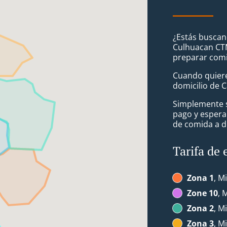
¿Estás buscan
Culhuacan CTM
preparar comi
Cuando quiere
domicilio de 
Simplemente se
pago y espera
de comida a d
Tarifa de 
Zona 1
, M
Zone 10
, 
Zona 2
, M
Zona 3
, M