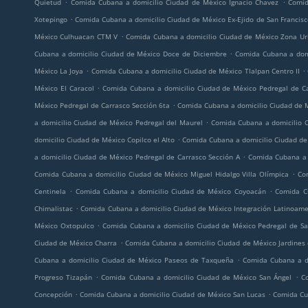
.
.
Quietud
Comida Cubana a domicilio Ciudad de México Ignacio Chavez
Comid
.
Xotepingo
Comida Cubana a domicilio Ciudad de México Ex-Ejido de San Francis
.
México Culhuacan CTM V
Comida Cubana a domicilio Ciudad de México Zona Ur
.
Cubana a domicilio Ciudad de México Doce de Diciembre
Comida Cubana a dom
.
.
México La Joya
Comida Cubana a domicilio Ciudad de México Tlalpan Centro II
.
México El Caracol
Comida Cubana a domicilio Ciudad de México Pedregal de C
.
México Pedregal de Carrasco Sección 6ta
Comida Cubana a domicilio Ciudad de M
.
a domicilio Ciudad de México Pedregal del Maurel
Comida Cubana a domicilio C
.
domicilio Ciudad de México Copilco el Alto
Comida Cubana a domicilio Ciudad de
.
a domicilio Ciudad de México Pedregal de Carrasco Sección A
Comida Cubana a 
.
Comida Cubana a domicilio Ciudad de México Miguel Hidalgo Villa Olímpica
Co
.
.
Centinela
Comida Cubana a domicilio Ciudad de México Coyoacán
Comida C
.
Chimalistac
Comida Cubana a domicilio Ciudad de México Integración Latinoame
.
México Oxtopulco
Comida Cubana a domicilio Ciudad de México Pedregal de Sa
.
Ciudad de México Charra
Comida Cubana a domicilio Ciudad de México Jardines 
.
Cubana a domicilio Ciudad de México Paseos de Taxqueña
Comida Cubana a d
.
.
Progreso Tizapán
Comida Cubana a domicilio Ciudad de México San Ángel
C
.
.
Concepción
Comida Cubana a domicilio Ciudad de México San Lucas
Comida Cu