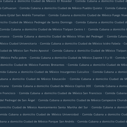
.
a Cubana a domicilio Ciudad de México El Rosedal
Comida Cubana a domicilio Ciudad d
.
.
co Culhuacan
Comida Cubana a domicilio Ciudad de México Pueblo Quieto
Comida Cubana 
.
bana Ejidal San Andrés Tomatlan
Comida Cubana a domicilio Ciudad de México Fuego Nue
.
icilio Ciudad de México Pedregal de Santo Domingo
Comida Cubana a domicilio Ciudad d
.
Comida Cubana a domicilio Ciudad de México Tlalpan Centro I
Comida Cubana a domicilio 
.
.
arrasco
Comida Cubana a domicilio Ciudad de México Villas del Pedregal
Comida Cubana
.
.
éxico Ciudad Universitaria
Comida Cubana a domicilio Ciudad de México Isidro Fabela
Co
.
iudad de México San Pedro Apostol
Comida Cubana a domicilio Ciudad de México Tlalpan
.
.
 México Peña pobre
Comida Cubana a domicilio Ciudad de México Zapote I II y III
Comida C
.
domicilio Ciudad de México Fuentes Brotantes
Comida Cubana a domicilio Ciudad de Méx
.
mida Cubana a domicilio Ciudad de México Insurgentes Cuicuilco
Comida Cubana a domicil
.
ubana a domicilio Ciudad de México Educación
Comida Cubana a domicilio Ciudad de Mé
.
.
ricana
Comida Cubana a domicilio Ciudad de México Copilco 300
Comida Cubana a domici
.
.
n Francisco
Comida Cubana a domicilio Ciudad de México San Francisco
Comida Cubana 
.
del Pedregal de San Ángel
Comida Cubana a domicilio Ciudad de México Campestre Churub
.
omicilio Ciudad de México Asentamiento Santa Martha del Sur
Comida Cubana a domicil
.
omida Cubana a domicilio Ciudad de México Universidad
Comida Cubana a domicilio Ciu
.
bana a domicilio Ciudad de México Parque San Andrés
Comida Cubana a domicilio Ciudad 