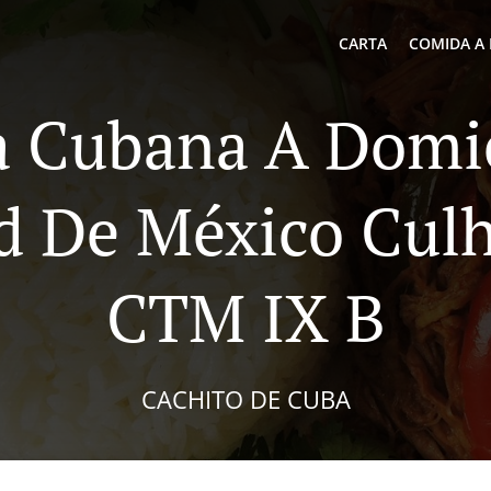
CARTA
COMIDA A 
 Cubana A Domic
d De México Cul
CTM IX B
CACHITO DE CUBA