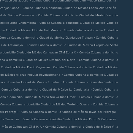
e México Los Sauces
Comida Cubana a domicilio Ciudad de México Santa Cecilia
.
.
Granjas Coapa
Comida Cubana a domicilio Ciudad de México Coapa 2da Sección
.
ad de México Cuemanco
Comida Cubana a domicilio Ciudad de México Vaso de
.
 México Zona Chinampera
Comida Cubana a domicilio Ciudad de México Valle de
.
lio Ciudad de México Club de Golf México
Comida Cubana a domicilio Ciudad de
.
Comida Cubana a domicilio Ciudad de México Guadalupe Tlalpan
Comida Cubana
.
es de Tetlameya
Comida Cubana a domicilio Ciudad de México Exejido de Santa
.
a domicilio Ciudad de México Culhuacan CTM Zona X
Comida Cubana a domicilio
.
na a domicilio Ciudad de México División del Norte
Comida Cubana a domicilio
.
 Ciudad de México Prado Coyoacán
Comida Cubana a domicilio Ciudad de México
.
de México Alianza Popular Revolucionaria
Comida Cubana a domicilio Ciudad de
.
a a domicilio Ciudad de México Ciruelos
Comida Cubana a domicilio Ciudad de
.
.
Comida Cubana a domicilio Ciudad de México La Candelaria
Comida Cubana a
.
ana a domicilio Ciudad de México Nueva Díaz Ordaz
Comida Cubana a domicilio
.
Comida Cubana a domicilio Ciudad de México Toriello Guerra
Comida Cubana a
.
.
del Pedregal
Comida Cubana a domicilio Ciudad de México Joyas del Pedregal
.
.
aría Tomatlan
Comida Cubana a domicilio Ciudad de México Piloto V Culhuacan
.
e México Culhuacan CTM IX A
Comida Cubana a domicilio Ciudad de México Villa