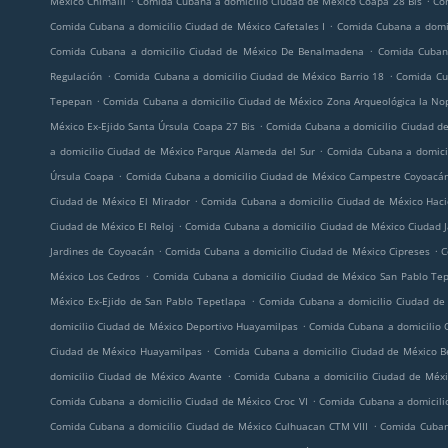
México Chimalli
Comida Cubana a domicilio Ciudad de México Coapa 28 Bis
Com
.
Comida Cubana a domicilio Ciudad de México Cafetales I
Comida Cubana a domic
.
Comida Cubana a domicilio Ciudad de México De Benalmadena
Comida Cubana
.
.
Regulación
Comida Cubana a domicilio Ciudad de México Barrio 18
Comida Cu
.
Tepepan
Comida Cubana a domicilio Ciudad de México Zona Arqueológica la No
.
México Ex-Ejido Santa Úrsula Coapa 27 Bis
Comida Cubana a domicilio Ciudad d
.
a domicilio Ciudad de México Parque Alameda del Sur
Comida Cubana a domici
.
Úrsula Coapa
Comida Cubana a domicilio Ciudad de México Campestre Coyoacá
.
Ciudad de México El Mirador
Comida Cubana a domicilio Ciudad de México Hac
.
Ciudad de México El Reloj
Comida Cubana a domicilio Ciudad de México Ciudad J
.
.
Jardines de Coyoacán
Comida Cubana a domicilio Ciudad de México Cipreses
C
.
México Los Cedros
Comida Cubana a domicilio Ciudad de México San Pablo Te
.
México Ex-Ejido de San Pablo Tepetlapa
Comida Cubana a domicilio Ciudad de
.
domicilio Ciudad de México Deportivo Huayamilpas
Comida Cubana a domicilio 
.
Ciudad de México Huayamilpas
Comida Cubana a domicilio Ciudad de México B
.
domicilio Ciudad de México Avante
Comida Cubana a domicilio Ciudad de Méxic
.
Comida Cubana a domicilio Ciudad de México Croc VI
Comida Cubana a domicili
.
Comida Cubana a domicilio Ciudad de México Culhuacan CTM VIII
Comida Cuban