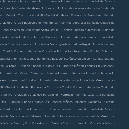
.
e México Ampliación Candelaria
Comida Cubana a domicilio Ciudad de México
.
a domicilio Ciudad de México Culhuacan II
Comida Cubana a domicilio Ciudad de
.
.
vo
Comida Cubana a domicilio Ciudad de México San Andrés Tomatlan
Comida
.
e México Parque Ecológico de Xochimilco
Comida Cubana a domicilio Ciudad de
.
Ciudad de México Comuneros Santa Ursula
Comida Cubana a domicilio Ciudad de
.
 a domicilio Ciudad de México Olímpica
Comida Cubana a domicilio Ciudad de
.
mida Cubana a domicilio Ciudad de México Jardines del Pedregal
Comida Cubana
.
.
Comida Cubana a domicilio Ciudad de México San Fernando
Comida Cubana a
.
ubana a domicilio Ciudad de México Espacio Ecológico Cuicuilco
Comida Cubana
.
.
ico La Fama
Comida Cubana a domicilio Ciudad de México Copilco Universidad
.
io Ciudad de México Atlántida
Comida Cubana a domicilio Ciudad de México El
.
xico Universidad Copilco
Comida Cubana a domicilio Ciudad de México Fortín
.
lio Ciudad de México Romero de Terreros
Comida Cubana a domicilio Ciudad de
.
a domicilio Ciudad de México Parques del Pedregal
Comida Cubana a domicilio
.
.
usco
Comida Cubana a domicilio Ciudad de México Petrolera Taxqueña
Comida
.
io Ciudad de México Chimalistac
Comida Cubana a domicilio Ciudad de México
.
dad de México Santa Catarina
Comida Cubana a domicilio Ciudad de México La
.
de México Country Club Churubusco
Comida Cubana a domicilio Ciudad de México