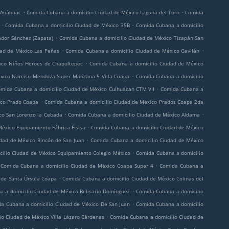
.
.
 Anáhuac
Comida Cubana a domicilio Ciudad de México Laguna del Toro
Comida
.
.
Comida Cubana a domicilio Ciudad de México 35B
Comida Cubana a domicilio
.
dor Sánchez (Zapata)
Comida Cubana a domicilio Ciudad de México Tizapán San
.
.
ad de México Las Peñas
Comida Cubana a domicilio Ciudad de México Gavilán
.
ico Niños Heroes de Chapultepec
Comida Cubana a domicilio Ciudad de México
.
xico Narciso Mendoza Super Manzana 5 Villa Coapa
Comida Cubana a domicilio
.
mida Cubana a domicilio Ciudad de México Culhuacan CTM VII
Comida Cubana a
.
ico Prado Coapa
Comida Cubana a domicilio Ciudad de México Prados Coapa 2da
.
.
co San Lorenzo la Cebada
Comida Cubana a domicilio Ciudad de México Aldama
.
éxico Equipamiento Fábrica Fisisa
Comida Cubana a domicilio Ciudad de México
.
dad de México Rincón de San Juan
Comida Cubana a domicilio Ciudad de México
.
ilio Ciudad de México Equipamiento Colegio México
Comida Cubana a domicilio
.
Comida Cubana a domicilio Ciudad de México Coapa Super 4
Comida Cubana a
.
 de Santa Úrsula Coapa
Comida Cubana a domicilio Ciudad de México Colinas del
.
 a domicilio Ciudad de México Belisario Domínguez
Comida Cubana a domicilio
.
a Cubana a domicilio Ciudad de México De San Juan
Comida Cubana a domicilio
.
o Ciudad de México Villa Lázaro Cárdenas
Comida Cubana a domicilio Ciudad de
.
.