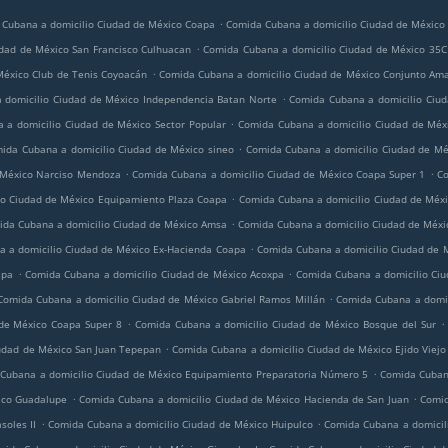
.
Cubana a domicilio Ciudad de México Coapa
Comida Cubana a domicilio Ciudad de México
.
dad de México San Francisco Culhuacan
Comida Cubana a domicilio Ciudad de México 35C
.
México Club de Tenis Coyoacán
Comida Cubana a domicilio Ciudad de México Conjunto Ama
.
 domicilio Ciudad de México Independencia Batan Norte
Comida Cubana a domicilio Ciud
.
 a domicilio Ciudad de México Sector Popular
Comida Cubana a domicilio Ciudad de Méx
.
ida Cubana a domicilio Ciudad de México sineo
Comida Cubana a domicilio Ciudad de Mé
.
.
 México Narciso Mendoza
Comida Cubana a domicilio Ciudad de México Coapa Super 1
Co
.
io Ciudad de México Equipamiento Plaza Coapa
Comida Cubana a domicilio Ciudad de Méx
.
da Cubana a domicilio Ciudad de México Amsa
Comida Cubana a domicilio Ciudad de Méxi
.
 a domicilio Ciudad de México Ex-Hacienda Coapa
Comida Cubana a domicilio Ciudad de M
.
.
apa
Comida Cubana a domicilio Ciudad de México Acoxpa
Comida Cubana a domicilio Ciu
.
Comida Cubana a domicilio Ciudad de México Gabriel Ramos Millán
Comida Cubana a domic
.
.
de México Coapa Super 8
Comida Cubana a domicilio Ciudad de México Bosque del Sur
.
udad de México San Juan Tepepan
Comida Cubana a domicilio Ciudad de México Ejido Viejo
.
Cubana a domicilio Ciudad de México Equipamiento Preparatoria Número 5
Comida Cubana
.
.
ico Guadalupe
Comida Cubana a domicilio Ciudad de México Hacienda de San Juan
Comid
.
.
soles II
Comida Cubana a domicilio Ciudad de México Huipulco
Comida Cubana a domicili
.