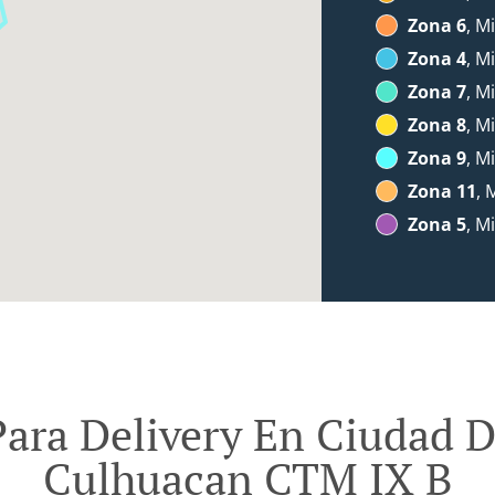
Zona 6
, M
Zona 4
, M
Zona 7
, M
Zona 8
, M
Zona 9
, M
Zona 11
, 
Zona 5
, M
ara Delivery En Ciudad 
Culhuacan CTM IX B