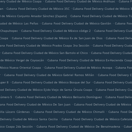
.
.
very Ciudad de México Coapa
Cubana Food Delivery Ciudad de México Anáhuac
Cubana F
.
.
can
Cubana Food Delivery Ciudad de México 35C
Cubana Food Delivery Ciudad de México 
.
d de México Conjunto Amador Sánchez (Zapata)
Cubana Food Delivery Ciudad de México Ti
.
.
iudad de México Las Peñas
Cubana Food Delivery Ciudad de México Gavilán
Cubana Food
.
.
 Chapultepec
Cubana Food Delivery Ciudad de México código 2
Cubana Food Delivery Ciud
.
.
 Coapa
Cubana Food Delivery Ciudad de México Ex de San Juan de Dios
Cubana Food Deli
.
ana Food Delivery Ciudad de México Prados Coapa 3ra Sección
Cubana Food Delivery Ciud
.
.
Cubana Food Delivery Ciudad de México San Bartolo el Chico
Cubana Food Delivery Ciuda
.
 de México Vergel de Coyoacán
Cubana Food Delivery Ciudad de México Ex-Hacienda Coap
.
.
México Nueva Oriental Coapa
Cubana Food Delivery Ciudad de México Acoxpa
Cubana Foo
.
.
r
Cubana Food Delivery Ciudad de México Gabriel Ramos Millán
Cubana Food Delivery C
.
.
uper 8
Cubana Food Delivery Ciudad de México Bosque del Sur
Cubana Food Delivery Ciud
.
od Delivery Ciudad de México Ejido Viejo de Santa Úrsula Coapa
Cubana Food Delivery Ci
.
.
Número 5
Cubana Food Delivery Ciudad de México Belisario Domínguez
Cubana Food Deliv
.
ana Food Delivery Ciudad de México De San Juan
Cubana Food Delivery Ciudad de México G
.
.
illa Lázaro Cárdenas
Cubana Food Delivery Ciudad de México Chimalli
Cubana Food De
.
elivery Ciudad de México Santa Cecilia
Cubana Food Delivery Ciudad de México Cafetale
.
.
ico Coapa 2da Sección
Cubana Food Delivery Ciudad de México De Benalmadena
Cuban