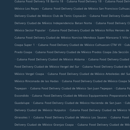
.
.
Cubana Food Delivery 18 Barrio 18
Cubana Food Delivery 18
Cubana Food Deli
.
México Los Reyes
Cubana Food Delivery Ciudad de México San Francisco Culhua
.
Delivery Ciudad de México Club de Tenis Coyoacán
Cubana Food Delivery Ciuda
.
Delivery Ciudad de México Independencia Batan Norte
Cubana Food Delivery C
.
México Sector Popular
Cubana Food Delivery Ciudad de México Niños Heroes de
Cubana Food Delivery Ciudad de México Narciso Mendoza Super Manzana 5 Villa
.
.
Coapa Super 1
Cubana Food Delivery Ciudad de México Culhuacan CTM VII
Cub
.
Prado Coapa
Cubana Food Delivery Ciudad de México Prados Coapa 2da Sección
.
.
Cubana Food Delivery Ciudad de México Aldama
Cubana Food Delivery Ciudad
.
Food Delivery Ciudad de México Vergel del Sur
Cubana Food Delivery Ciudad de 
.
México Vergel Coapa
Cubana Food Delivery Ciudad de México Arboledas del Su
.
México Rinconada de las Hadas
Cubana Food Delivery Ciudad de México Coapa S
.
.
Tepepan
Cubana Food Delivery Ciudad de México San Juan Tepepan
Cubana Fo
.
Escondido
Cubana Food Delivery Ciudad de México Equipamiento Preparatoria 
.
.
Guadalupe
Cubana Food Delivery Ciudad de México Hacienda de San Juan
Cub
.
Delivery Ciudad de México Huipulco
Cubana Food Delivery Ciudad de México V
.
.
Girasoles I
Cubana Food Delivery Ciudad de México Los Sauces
Cubana Food D
.
Delivery Ciudad de México Granjas Coapa
Cubana Food Delivery Ciudad de Méx