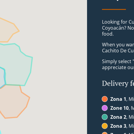
Looking for C
Coyoacán? Not
food.
When you want 
Cachito De Cub
Simply select 
appreciate our
Delivery f
Zona 1
, M
Zone 10
, 
Zona 2
, M
Zona 3
, M