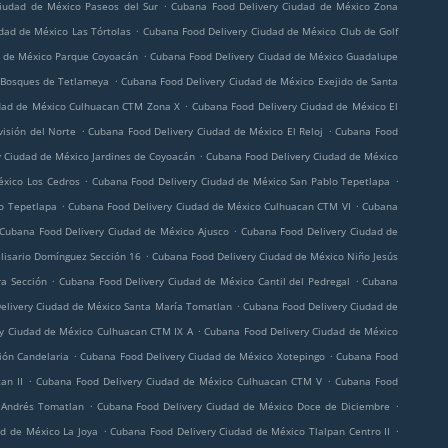
.
iudad de México Paseos del Sur
Cubana Food Delivery Ciudad de México Zona
.
dad de México Las Tórtolas
Cubana Food Delivery Ciudad de México Club de Golf
.
d de México Parque Coyoacán
Cubana Food Delivery Ciudad de México Guadalupe
.
 Bosques de Tetlameya
Cubana Food Delivery Ciudad de México Exejido de Santa
.
dad de México Culhuacan CTM Zona X
Cubana Food Delivery Ciudad de México El
.
.
isión del Norte
Cubana Food Delivery Ciudad de México El Reloj
Cubana Food
.
 Ciudad de México Jardines de Coyoacán
Cubana Food Delivery Ciudad de México
.
.
éxico Los Cedros
Cubana Food Delivery Ciudad de México San Pablo Tepetlapa
.
.
lo Tepetlapa
Cubana Food Delivery Ciudad de México Culhuacan CTM VI
Cubana
.
Cubana Food Delivery Ciudad de México Ajusco
Cubana Food Delivery Ciudad de
.
lisario Domínguez Sección 16
Cubana Food Delivery Ciudad de México Niño Jesús
.
.
ra Sección
Cubana Food Delivery Ciudad de México Cantil del Pedregal
Cubana
.
elivery Ciudad de México Santa María Tomatlan
Cubana Food Delivery Ciudad de
.
y Ciudad de México Culhuacan CTM IX A
Cubana Food Delivery Ciudad de México
.
.
ión Candelaria
Cubana Food Delivery Ciudad de México Xotepingo
Cubana Food
.
.
an II
Cubana Food Delivery Ciudad de México Culhuacan CTM V
Cubana Food
.
.
 Andrés Tomatlan
Cubana Food Delivery Ciudad de México Doce de Diciembre
.
.
d de México La Joya
Cubana Food Delivery Ciudad de México Tlalpan Centro II