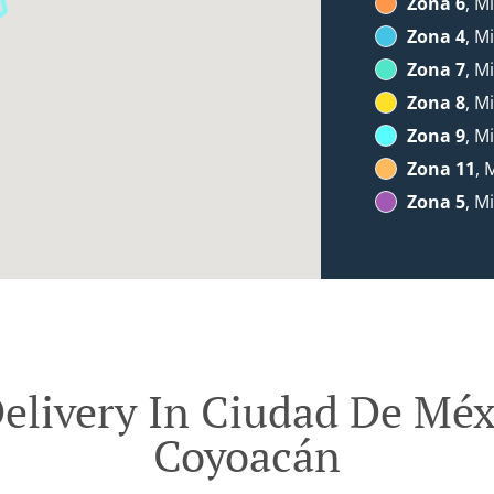
Zona 6
, M
Zona 4
, M
Zona 7
, M
Zona 8
, M
Zona 9
, M
Zona 11
, 
Zona 5
, M
elivery In Ciudad De Méx
Coyoacán