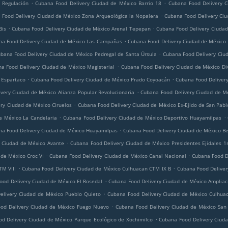
.
.
 Regulación
Cubana Food Delivery Ciudad de México Barrio 18
Cubana Food Delivery C
.
 Food Delivery Ciudad de México Zona Arqueológica la Nopalera
Cubana Food Delivery Ciu
.
.
Bis
Cubana Food Delivery Ciudad de México Arenal Tepepan
Cubana Food Delivery Ciuda
.
na Food Delivery Ciudad de México Las Campañas
Cubana Food Delivery Ciudad de México
.
bana Food Delivery Ciudad de México Pedregal de Santa Úrsula
Cubana Food Delivery Ciu
.
a Food Delivery Ciudad de México Magisterial
Cubana Food Delivery Ciudad de México Div
.
.
 Espartaco
Cubana Food Delivery Ciudad de México Prado Coyoacán
Cubana Food Delivery
.
very Ciudad de México Alianza Popular Revolucionaria
Cubana Food Delivery Ciudad de M
.
ry Ciudad de México Ciruelos
Cubana Food Delivery Ciudad de México Ex-Ejido de San Pab
.
.
e México La Candelaria
Cubana Food Delivery Ciudad de México Deportivo Huayamilpas
.
na Food Delivery Ciudad de México Huayamilpas
Cubana Food Delivery Ciudad de México Be
.
 Ciudad de México Avante
Cubana Food Delivery Ciudad de México Presidentes Ejidales 1
.
.
de México Croc VI
Cubana Food Delivery Ciudad de México Canal Nacional
Cubana Food D
.
.
TM VIII
Cubana Food Delivery Ciudad de México Culhuacan CTM IX B
Cubana Food Deliver
.
ood Delivery Ciudad de México El Rosedal
Cubana Food Delivery Ciudad de México Ampliac
.
elivery Ciudad de México Pueblo Quieto
Cubana Food Delivery Ciudad de México Culhuac
.
od Delivery Ciudad de México Fuego Nuevo
Cubana Food Delivery Ciudad de México San
.
d Delivery Ciudad de México Parque Ecológico de Xochimilco
Cubana Food Delivery Ciuda