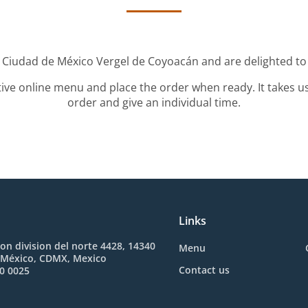
r Ciudad de México Vergel de Coyoacán and are delighted to 
tive online menu and place the order when ready. It takes u
order and give an individual time.
Links
on division del norte 4428, 14340
Menu
 México, CDMX, Mexico
Contact us
0 0025