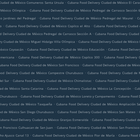
.
Ciudad de México Comuneros Santa Ursula
Cubana Food Delivery Ciudad de México El Cara
.
 México Olímpica
Cubana Food Delivery Ciudad de México Pedregal de Carrasco Sección 
.
.
o Jardines del Pedregal
Cubana Food Delivery Ciudad de México Pedregal del Maurel
C
.
.
do
Cubana Food Delivery Ciudad de México Copilco el Alto
Cubana Food Delivery Ciudad
.
 Delivery Ciudad de México Pedregal de Carrasco Sección A
Cubana Food Delivery Ciudad
.
y Ciudad de México Miguel Hidalgo Villa Olímpica
Cubana Food Delivery Ciudad de México I
.
.
México Coyoacán
Cubana Food Delivery Ciudad de México Educación
Cubana Food Deliver
.
.
americana
Cubana Food Delivery Ciudad de México Copilco 300
Cubana Food Delivery 
.
ubana Food Delivery Ciudad de México San Francisco
Cubana Food Delivery Ciudad de Méxi
.
od Delivery Ciudad de México Campestre Churubusco
Cubana Food Delivery Ciudad de 
.
.
el Sur
Cubana Food Delivery Ciudad de México Chimalistac
Cubana Food Delivery Ciudad
.
.
ad de México Santa Catarina
Cubana Food Delivery Ciudad de México La Concepción
Cub
.
.
 Churubusco
Cubana Food Delivery Ciudad de México Loreto y Campamento
Cubana Food D
.
ivery Ciudad de México Taxqueña
Cubana Food Delivery Ciudad de México Ampliación Sa
.
.
ad de México San Diego Churubusco
Cubana Food Delivery Ciudad de México San Mateo
.
Cubana Food Delivery Ciudad de México Granjas Esmeralda
Cubana Food Delivery Ciudad d
.
n Francisco Culhuacan de San Juan
Cubana Food Delivery Ciudad de México San Francisco
.
.
ho Ajusco Canal 13
Cubana Food Delivery Ciudad de México Flor de María
Cubana Food D