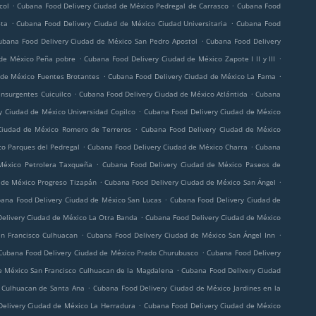
.
.
col
Cubana Food Delivery Ciudad de México Pedregal de Carrasco
Cubana Food
.
.
6ta
Cubana Food Delivery Ciudad de México Ciudad Universitaria
Cubana Food
.
ubana Food Delivery Ciudad de México San Pedro Apostol
Cubana Food Delivery
.
.
 de México Peña pobre
Cubana Food Delivery Ciudad de México Zapote I II y III
.
.
 de México Fuentes Brotantes
Cubana Food Delivery Ciudad de México La Fama
.
.
nsurgentes Cuicuilco
Cubana Food Delivery Ciudad de México Atlántida
Cubana
.
y Ciudad de México Universidad Copilco
Cubana Food Delivery Ciudad de México
.
Ciudad de México Romero de Terreros
Cubana Food Delivery Ciudad de México
.
.
co Parques del Pedregal
Cubana Food Delivery Ciudad de México Charra
Cubana
.
México Petrolera Taxqueña
Cubana Food Delivery Ciudad de México Paseos de
.
.
 de México Progreso Tizapán
Cubana Food Delivery Ciudad de México San Ángel
.
ana Food Delivery Ciudad de México San Lucas
Cubana Food Delivery Ciudad de
.
elivery Ciudad de México La Otra Banda
Cubana Food Delivery Ciudad de México
.
.
n Francisco Culhuacan
Cubana Food Delivery Ciudad de México San Ángel Inn
.
Cubana Food Delivery Ciudad de México Prado Churubusco
Cubana Food Delivery
.
e México San Francisco Culhuacan de la Magdalena
Cubana Food Delivery Ciudad
.
 Culhuacan de Santa Ana
Cubana Food Delivery Ciudad de México Jardines en la
.
elivery Ciudad de México La Herradura
Cubana Food Delivery Ciudad de México