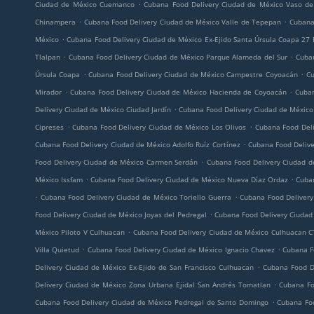
.
Ciudad de México Cuemanco
Cubana Food Delivery Ciudad de México Vaso de
.
.
Chinampera
Cubana Food Delivery Ciudad de México Valle de Tepepan
Cubana
.
México
Cubana Food Delivery Ciudad de México Ex-Ejido Santa Úrsula Coapa 27 
.
.
Tlalpan
Cubana Food Delivery Ciudad de México Parque Alameda del Sur
Cuba
.
.
Úrsula Coapa
Cubana Food Delivery Ciudad de México Campestre Coyoacán
Cu
.
.
Mirador
Cubana Food Delivery Ciudad de México Hacienda de Coyoacán
Cuban
.
Delivery Ciudad de México Ciudad Jardín
Cubana Food Delivery Ciudad de México
.
.
Cipreses
Cubana Food Delivery Ciudad de México Los Olivos
Cubana Food Deli
.
Cubana Food Delivery Ciudad de México Adolfo Ruíz Cortínez
Cubana Food Delive
.
Food Delivery Ciudad de México Carmen Serdán
Cubana Food Delivery Ciudad d
.
.
México Issfam
Cubana Food Delivery Ciudad de México Nueva Díaz Ordaz
Cuba
.
.
Cubana Food Delivery Ciudad de México Toriello Guerra
Cubana Food Delivery
.
Food Delivery Ciudad de México Joyas del Pedregal
Cubana Food Delivery Ciudad 
.
México Piloto V Culhuacan
Cubana Food Delivery Ciudad de México Culhuacan C
.
.
Villa Quietud
Cubana Food Delivery Ciudad de México Ignacio Chavez
Cubana F
.
Delivery Ciudad de México Ex-Ejido de San Francisco Culhuacan
Cubana Food D
.
Delivery Ciudad de México Zona Urbana Ejidal San Andrés Tomatlan
Cubana Fo
.
Cubana Food Delivery Ciudad de México Pedregal de Santo Domingo
Cubana Foo