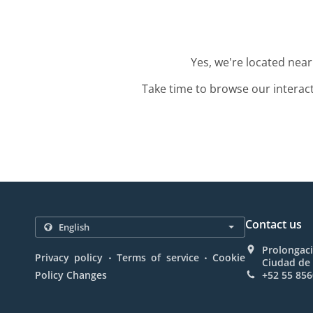
Yes, we're located nea
Take time to browse our interac
Contact us
Prolongaci
.
.
Privacy policy
Terms of service
Cookie
Ciudad de
Policy Changes
+52 55 856