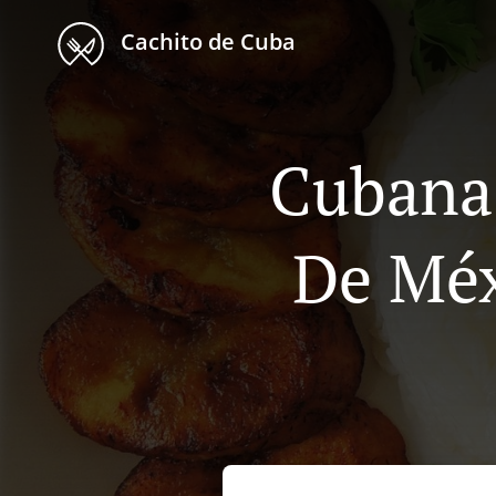
Cachito de Cuba
Cubana 
De Méx