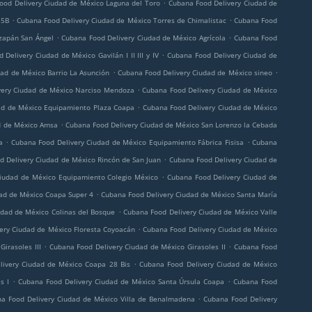
.
ood Delivery Ciudad de México Laguna del Toro
Cubana Food Delivery Ciudad de
.
.
35B
Cubana Food Delivery Ciudad de México Torres de Chimalistac
Cubana Food
.
.
zapán San Ángel
Cubana Food Delivery Ciudad de México Agrícola
Cubana Food
.
 Delivery Ciudad de México Gavilán I II III y IV
Cubana Food Delivery Ciudad de
.
.
ad de México Barrio La Asunción
Cubana Food Delivery Ciudad de México sineo
.
very Ciudad de México Narciso Mendoza
Cubana Food Delivery Ciudad de México
.
ad de México Equipamiento Plaza Coapa
Cubana Food Delivery Ciudad de México
.
d de México Amsa
Cubana Food Delivery Ciudad de México San Lorenzo la Cebada
.
.
a
Cubana Food Delivery Ciudad de México Equipamiento Fábrica Fisisa
Cubana
.
d Delivery Ciudad de México Rincón de San Juan
Cubana Food Delivery Ciudad de
.
iudad de México Equipamiento Colegio México
Cubana Food Delivery Ciudad de
.
ad de México Coapa Super 4
Cubana Food Delivery Ciudad de México Santa María
.
udad de México Colinas del Bosque
Cubana Food Delivery Ciudad de México Valle
.
ery Ciudad de México Floresta Coyoacán
Cubana Food Delivery Ciudad de México
.
.
irasoles III
Cubana Food Delivery Ciudad de México Girasoles II
Cubana Food
.
livery Ciudad de México Coapa 28 Bis
Cubana Food Delivery Ciudad de México
.
.
s I
Cubana Food Delivery Ciudad de México Santa Úrsula Coapa
Cubana Food
.
a Food Delivery Ciudad de México Villa de Benalmadena
Cubana Food Delivery