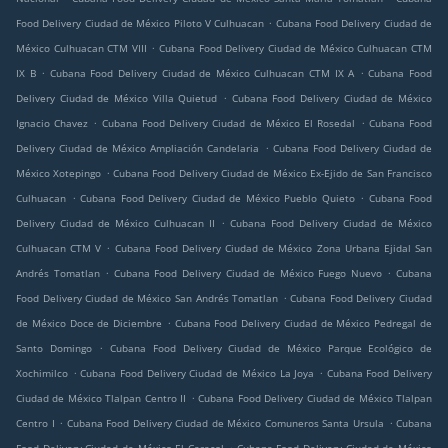
.
Food Delivery Ciudad de México Piloto V Culhuacan
Cubana Food Delivery Ciudad de
.
México Culhuacan CTM VIII
Cubana Food Delivery Ciudad de México Culhuacan CTM
.
.
IX B
Cubana Food Delivery Ciudad de México Culhuacan CTM IX A
Cubana Food
.
Delivery Ciudad de México Villa Quietud
Cubana Food Delivery Ciudad de México
.
.
Ignacio Chavez
Cubana Food Delivery Ciudad de México El Rosedal
Cubana Food
.
Delivery Ciudad de México Ampliación Candelaria
Cubana Food Delivery Ciudad de
.
México Xotepingo
Cubana Food Delivery Ciudad de México Ex-Ejido de San Francisco
.
.
Culhuacan
Cubana Food Delivery Ciudad de México Pueblo Quieto
Cubana Food
.
Delivery Ciudad de México Culhuacan II
Cubana Food Delivery Ciudad de México
.
Culhuacan CTM V
Cubana Food Delivery Ciudad de México Zona Urbana Ejidal San
.
.
Andrés Tomatlan
Cubana Food Delivery Ciudad de México Fuego Nuevo
Cubana
.
Food Delivery Ciudad de México San Andrés Tomatlan
Cubana Food Delivery Ciudad
.
de México Doce de Diciembre
Cubana Food Delivery Ciudad de México Pedregal de
.
Santo Domingo
Cubana Food Delivery Ciudad de México Parque Ecológico de
.
.
Xochimilco
Cubana Food Delivery Ciudad de México La Joya
Cubana Food Delivery
.
Ciudad de México Tlalpan Centro II
Cubana Food Delivery Ciudad de México Tlalpan
.
.
Centro I
Cubana Food Delivery Ciudad de México Comuneros Santa Ursula
Cubana
.