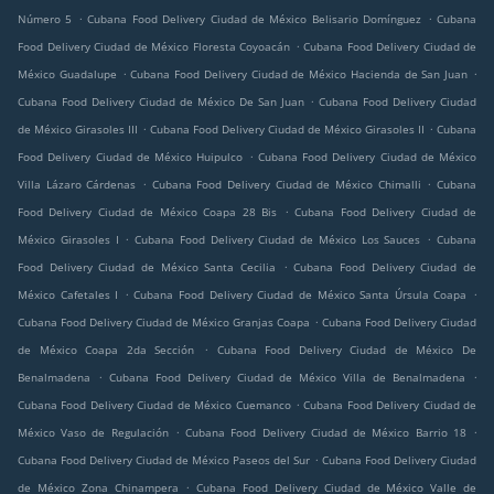
.
.
Número 5
Cubana Food Delivery Ciudad de México Belisario Domínguez
Cubana
.
Food Delivery Ciudad de México Floresta Coyoacán
Cubana Food Delivery Ciudad de
.
.
México Guadalupe
Cubana Food Delivery Ciudad de México Hacienda de San Juan
.
Cubana Food Delivery Ciudad de México De San Juan
Cubana Food Delivery Ciudad
.
.
de México Girasoles III
Cubana Food Delivery Ciudad de México Girasoles II
Cubana
.
Food Delivery Ciudad de México Huipulco
Cubana Food Delivery Ciudad de México
.
.
Villa Lázaro Cárdenas
Cubana Food Delivery Ciudad de México Chimalli
Cubana
.
Food Delivery Ciudad de México Coapa 28 Bis
Cubana Food Delivery Ciudad de
.
.
México Girasoles I
Cubana Food Delivery Ciudad de México Los Sauces
Cubana
.
Food Delivery Ciudad de México Santa Cecilia
Cubana Food Delivery Ciudad de
.
.
México Cafetales I
Cubana Food Delivery Ciudad de México Santa Úrsula Coapa
.
Cubana Food Delivery Ciudad de México Granjas Coapa
Cubana Food Delivery Ciudad
.
de México Coapa 2da Sección
Cubana Food Delivery Ciudad de México De
.
.
Benalmadena
Cubana Food Delivery Ciudad de México Villa de Benalmadena
.
Cubana Food Delivery Ciudad de México Cuemanco
Cubana Food Delivery Ciudad de
.
.
México Vaso de Regulación
Cubana Food Delivery Ciudad de México Barrio 18
.
Cubana Food Delivery Ciudad de México Paseos del Sur
Cubana Food Delivery Ciudad
.
de México Zona Chinampera
Cubana Food Delivery Ciudad de México Valle de