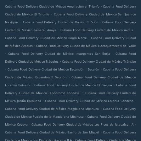
.
Cubana Food Delivery Ciudad de México Ampliación el Triunfo
Cubana Food Delivery
.
Ciudad de México El Triunfo
Cubana Food Delivery Ciudad de México San Juanico
.
.
Nextipac
Cubana Food Delivery Ciudad de México El Sifón
Cubana Food Delivery
.
.
Ciudad de México General Anaya
Cubana Food Delivery Ciudad de México Axotla
.
Cubana Food Delivery Ciudad de México Roma Norte
Cubana Food Delivery Ciudad
.
de México Acacias
Cubana Food Delivery Ciudad de México Tlacoquemecatl del Valle
.
.
Cubana Food Delivery Ciudad de México Insurgentes San Borja
Cubana Food
.
Delivery Ciudad de México Nápoles
Cubana Food Delivery Ciudad de México Tránsito
.
.
Cubana Food Delivery Ciudad de México Escandón I Sección
Cubana Food Delivery
.
Ciudad de México Escandón II Sección
Cubana Food Delivery Ciudad de México
.
.
Lorenzo Boturini
Cubana Food Delivery Ciudad de México El Parque
Cubana Food
.
Delivery Ciudad de México Hipódromo Condesa
Cubana Food Delivery Ciudad de
.
.
México Jardín Balbuena
Cubana Food Delivery Ciudad de México Colonia Condesa
.
Cubana Food Delivery Ciudad de México Magdalena Mixihuca
Cubana Food Delivery
.
Ciudad de México Pueblo de la Magdalena Mixihuca
Cubana Food Delivery Ciudad de
.
.
México Coyuya
Cubana Food Delivery Ciudad de México Los Picos de Iztacalco I A
.
Cubana Food Delivery Ciudad de México Barrio de San Miguel
Cubana Food Delivery
.
Ciudad de México Los Picos de Iztacalco II A
Cubana Food Delivery Ciudad de México