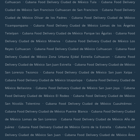
.
.
Culhuacan
Cubana Food Delivery Ciudad de México Tula
Cubana Food Delivery
.
Ciudad de México San Francisco Culhuacan de San Francisco
Cubana Food Delivery
.
Ciudad de México Olivar de los Padres
Cubana Food Delivery Ciudad de México
.
Tizampampano
Cubana Food Delivery Ciudad de México Lomas de los Ángeles
.
.
Tetelpan
Cubana Food Delivery Ciudad de México Parque las Águilas
Cubana Food
.
Delivery Ciudad de México Minerva
Cubana Food Delivery Ciudad de México Los
.
.
Reyes Culhuacan
Cubana Food Delivery Ciudad de México Culhuacan
Cubana Food
.
Delivery Ciudad de México Zona Urbana Ejidal Estrella Culhuacan
Cubana Food
.
Delivery Ciudad de México San Juan Estrella
Cubana Food Delivery Ciudad de México
.
.
San Lorenzo Tezonco
Cubana Food Delivery Ciudad de México San Juan Xalpa
.
Cubana Food Delivery Ciudad de México Iztapalapa
Cubana Food Delivery Ciudad de
.
.
México Bellavista
Cubana Food Delivery Ciudad de México San Juan Joya
Cubana
.
Food Delivery Ciudad de México El Rodeo
Cubana Food Delivery Ciudad de México
.
.
San Nicolás Tolentino
Cubana Food Delivery Ciudad de México Cuauhtémoc
.
Cubana Food Delivery Ciudad de México Puente Blanco
Cubana Food Delivery Ciudad
.
de México Lomas de San Lorenzo
Cubana Food Delivery Ciudad de México Año de
.
.
Juárez
Cubana Food Delivery Ciudad de México Cerro de la Estrella
Cubana Food
.
Delivery Ciudad de México San Juan
Cubana Food Delivery Ciudad de México Área