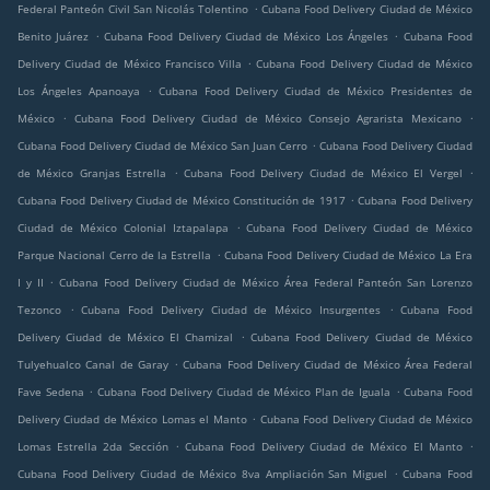
.
Federal Panteón Civil San Nicolás Tolentino
Cubana Food Delivery Ciudad de México
.
.
Benito Juárez
Cubana Food Delivery Ciudad de México Los Ángeles
Cubana Food
.
Delivery Ciudad de México Francisco Villa
Cubana Food Delivery Ciudad de México
.
Los Ángeles Apanoaya
Cubana Food Delivery Ciudad de México Presidentes de
.
.
México
Cubana Food Delivery Ciudad de México Consejo Agrarista Mexicano
.
Cubana Food Delivery Ciudad de México San Juan Cerro
Cubana Food Delivery Ciudad
.
.
de México Granjas Estrella
Cubana Food Delivery Ciudad de México El Vergel
.
Cubana Food Delivery Ciudad de México Constitución de 1917
Cubana Food Delivery
.
Ciudad de México Colonial Iztapalapa
Cubana Food Delivery Ciudad de México
.
Parque Nacional Cerro de la Estrella
Cubana Food Delivery Ciudad de México La Era
.
I y II
Cubana Food Delivery Ciudad de México Área Federal Panteón San Lorenzo
.
.
Tezonco
Cubana Food Delivery Ciudad de México Insurgentes
Cubana Food
.
Delivery Ciudad de México El Chamizal
Cubana Food Delivery Ciudad de México
.
Tulyehualco Canal de Garay
Cubana Food Delivery Ciudad de México Área Federal
.
.
Fave Sedena
Cubana Food Delivery Ciudad de México Plan de Iguala
Cubana Food
.
Delivery Ciudad de México Lomas el Manto
Cubana Food Delivery Ciudad de México
.
.
Lomas Estrella 2da Sección
Cubana Food Delivery Ciudad de México El Manto
.
Cubana Food Delivery Ciudad de México 8va Ampliación San Miguel
Cubana Food