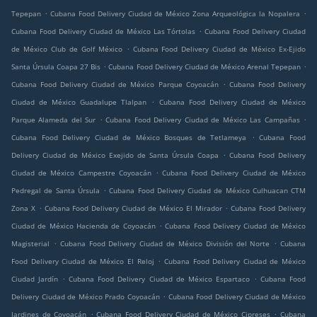
.
.
Tepepan
Cubana Food Delivery Ciudad de México Zona Arqueológica la Nopalera
.
Cubana Food Delivery Ciudad de México Las Tórtolas
Cubana Food Delivery Ciudad
.
de México Club de Golf México
Cubana Food Delivery Ciudad de México Ex-Ejido
.
.
Santa Úrsula Coapa 27 Bis
Cubana Food Delivery Ciudad de México Arenal Tepepan
.
Cubana Food Delivery Ciudad de México Parque Coyoacán
Cubana Food Delivery
.
Ciudad de México Guadalupe Tlalpan
Cubana Food Delivery Ciudad de México
.
.
Parque Alameda del Sur
Cubana Food Delivery Ciudad de México Las Campañas
.
Cubana Food Delivery Ciudad de México Bosques de Tetlameya
Cubana Food
.
Delivery Ciudad de México Exejido de Santa Úrsula Coapa
Cubana Food Delivery
.
Ciudad de México Campestre Coyoacán
Cubana Food Delivery Ciudad de México
.
Pedregal de Santa Úrsula
Cubana Food Delivery Ciudad de México Culhuacan CTM
.
.
Zona X
Cubana Food Delivery Ciudad de México El Mirador
Cubana Food Delivery
.
Ciudad de México Hacienda de Coyoacán
Cubana Food Delivery Ciudad de México
.
.
Magisterial
Cubana Food Delivery Ciudad de México División del Norte
Cubana
.
Food Delivery Ciudad de México El Reloj
Cubana Food Delivery Ciudad de México
.
.
Ciudad Jardín
Cubana Food Delivery Ciudad de México Espartaco
Cubana Food
.
Delivery Ciudad de México Prado Coyoacán
Cubana Food Delivery Ciudad de México
.
.
Jardines de Coyoacán
Cubana Food Delivery Ciudad de México Cipreses
Cubana