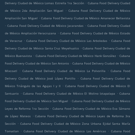
.
Delivery Ciudad de México Lomas Estrella 1ra Sección
Cubana Food Delivery Ciudad
.
de México 2da Ampliación San Miguel
Cubana Food Delivery Ciudad de México
.
Ampliación San Miguel
Cubana Food Delivery Ciudad de México Amanecer Bellavista
.
.
Cubana Food Delivery Ciudad de México Jacarandas
Cubana Food Delivery Ciudad
.
de México Ampliación Veracruzana
Cubana Food Delivery Ciudad de México Estado
.
.
de Veracruz
Cubana Food Delivery Ciudad de México Las Arboledas
Cubana Food
.
Delivery Ciudad de México Santa Cruz Meyehualco
Cubana Food Delivery Ciudad de
.
.
México Buenavista
Cubana Food Delivery Ciudad de México Hank González
Cubana
.
Food Delivery Ciudad de México San Antonio
Cubana Food Delivery Ciudad de México
.
.
Mixcoatl
Cubana Food Delivery Ciudad de México La Polvorilla
Cubana Food
.
Delivery Ciudad de México José López Portillo
Cubana Food Delivery Ciudad de
.
México Triángulo de las Agujas I y II
Cubana Food Delivery Ciudad de México El
.
.
Santuario
Cubana Food Delivery Ciudad de México El Molino Iztapalapa
Cubana
.
Food Delivery Ciudad de México San Miguel
Cubana Food Delivery Ciudad de México
.
Leyes de Reforma 1ra Sección
Cubana Food Delivery Ciudad de México Eva Sámano
.
de López Mateos
Cubana Food Delivery Ciudad de México Leyes de Reforma 3ra
.
Sección
Cubana Food Delivery Ciudad de México Zona Urbana Ejidal Santa María
.
.
Tomatlan
Cubana Food Delivery Ciudad de México Las Américas
Cubana Food