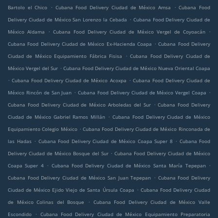
.
.
Bartolo el Chico
Cubana Food Delivery Ciudad de México Amsa
Cubana Food
.
Delivery Ciudad de México San Lorenzo la Cebada
Cubana Food Delivery Ciudad de
.
.
México Aldama
Cubana Food Delivery Ciudad de México Vergel de Coyoacán
.
Cubana Food Delivery Ciudad de México Ex-Hacienda Coapa
Cubana Food Delivery
.
Ciudad de México Equipamiento Fábrica Fisisa
Cubana Food Delivery Ciudad de
.
México Vergel del Sur
Cubana Food Delivery Ciudad de México Nueva Oriental Coapa
.
.
Cubana Food Delivery Ciudad de México Acoxpa
Cubana Food Delivery Ciudad de
.
.
México Rincón de San Juan
Cubana Food Delivery Ciudad de México Vergel Coapa
.
Cubana Food Delivery Ciudad de México Arboledas del Sur
Cubana Food Delivery
.
Ciudad de México Gabriel Ramos Millán
Cubana Food Delivery Ciudad de México
.
Equipamiento Colegio México
Cubana Food Delivery Ciudad de México Rinconada de
.
.
las Hadas
Cubana Food Delivery Ciudad de México Coapa Super 8
Cubana Food
.
Delivery Ciudad de México Bosque del Sur
Cubana Food Delivery Ciudad de México
.
.
Coapa Super 4
Cubana Food Delivery Ciudad de México Santa María Tepepan
.
Cubana Food Delivery Ciudad de México San Juan Tepepan
Cubana Food Delivery
.
Ciudad de México Ejido Viejo de Santa Úrsula Coapa
Cubana Food Delivery Ciudad
.
de México Colinas del Bosque
Cubana Food Delivery Ciudad de México Valle
.
Escondido
Cubana Food Delivery Ciudad de México Equipamiento Preparatoria