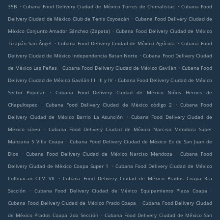
.
.
35B
Cubana Food Delivery Ciudad de México Torres de Chimalistac
Cubana Food
.
Delivery Ciudad de México Club de Tenis Coyoacán
Cubana Food Delivery Ciudad de
.
México Conjunto Amador Sánchez (Zapata)
Cubana Food Delivery Ciudad de México
.
.
Tizapán San Ángel
Cubana Food Delivery Ciudad de México Agrícola
Cubana Food
.
Delivery Ciudad de México Independencia Batan Norte
Cubana Food Delivery Ciudad
.
.
de México Las Peñas
Cubana Food Delivery Ciudad de México Gavilán
Cubana Food
.
Delivery Ciudad de México Gavilán I II III y IV
Cubana Food Delivery Ciudad de México
.
Sector Popular
Cubana Food Delivery Ciudad de México Niños Heroes de
.
.
Chapultepec
Cubana Food Delivery Ciudad de México código 2
Cubana Food
.
Delivery Ciudad de México Barrio La Asunción
Cubana Food Delivery Ciudad de
.
México sineo
Cubana Food Delivery Ciudad de México Narciso Mendoza Super
.
Manzana 5 Villa Coapa
Cubana Food Delivery Ciudad de México Ex de San Juan de
.
.
Dios
Cubana Food Delivery Ciudad de México Narciso Mendoza
Cubana Food
.
Delivery Ciudad de México Coapa Super 1
Cubana Food Delivery Ciudad de México
.
Culhuacan CTM VII
Cubana Food Delivery Ciudad de México Prados Coapa 3ra
.
.
Sección
Cubana Food Delivery Ciudad de México Equipamiento Plaza Coapa
.
Cubana Food Delivery Ciudad de México Prado Coapa
Cubana Food Delivery Ciudad
.
de México Prados Coapa 2da Sección
Cubana Food Delivery Ciudad de México San