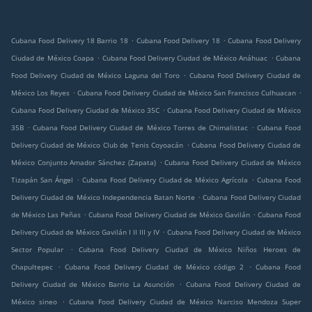
.
.
Cubana Food Delivery 18 Barrio 18
Cubana Food Delivery 18
Cubana Food Delivery
.
.
Ciudad de México Coapa
Cubana Food Delivery Ciudad de México Anáhuac
Cubana
.
Food Delivery Ciudad de México Laguna del Toro
Cubana Food Delivery Ciudad de
.
.
México Los Reyes
Cubana Food Delivery Ciudad de México San Francisco Culhuacan
.
Cubana Food Delivery Ciudad de México 35C
Cubana Food Delivery Ciudad de México
.
.
35B
Cubana Food Delivery Ciudad de México Torres de Chimalistac
Cubana Food
.
Delivery Ciudad de México Club de Tenis Coyoacán
Cubana Food Delivery Ciudad de
.
México Conjunto Amador Sánchez (Zapata)
Cubana Food Delivery Ciudad de México
.
.
Tizapán San Ángel
Cubana Food Delivery Ciudad de México Agrícola
Cubana Food
.
Delivery Ciudad de México Independencia Batan Norte
Cubana Food Delivery Ciudad
.
.
de México Las Peñas
Cubana Food Delivery Ciudad de México Gavilán
Cubana Food
.
Delivery Ciudad de México Gavilán I II III y IV
Cubana Food Delivery Ciudad de México
.
Sector Popular
Cubana Food Delivery Ciudad de México Niños Heroes de
.
.
Chapultepec
Cubana Food Delivery Ciudad de México código 2
Cubana Food
.
Delivery Ciudad de México Barrio La Asunción
Cubana Food Delivery Ciudad de
.
México sineo
Cubana Food Delivery Ciudad de México Narciso Mendoza Super