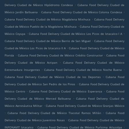
.
Delivery Ciudad de México Hipódromo Condesa
Cubana Food Delivery Ciudad de
.
.
México Jardín Balbuena
Cubana Food Delivery Ciudad de México Colonia Condesa
.
Cubana Food Delivery Ciudad de México Magdalena Mixihuca
Cubana Food Delivery
.
Ciudad de México Pueblo de la Magdalena Mixihuca
Cubana Food Delivery Ciudad de
.
.
México Coyuya
Cubana Food Delivery Ciudad de México Los Picos de Iztacalco I A
.
Cubana Food Delivery Ciudad de México Barrio de San Miguel
Cubana Food Delivery
.
Ciudad de México Los Picos de Iztacalco II A
Cubana Food Delivery Ciudad de México
.
.
Florida
Cubana Food Delivery Ciudad de México Crédito Constructor
Cubana Food
.
Delivery Ciudad de México Actipan
Cubana Food Delivery Ciudad de México
.
.
Extremadura Insurgentes
Cubana Food Delivery Ciudad de México Noche Buena
.
Cubana Food Delivery Ciudad de México Ciudad de los Deportes
Cubana Food
.
Delivery Ciudad de México San Pedro de los Pinos
Cubana Food Delivery Ciudad de
.
.
México Centro
Cubana Food Delivery Ciudad de México Esperanza
Cubana Food
.
Delivery Ciudad de México Merced Balbuena
Cubana Food Delivery Ciudad de
.
México Aeronáutica Militar
Cubana Food Delivery Ciudad de México Granjas México
.
.
Cubana Food Delivery Ciudad de México Tlacotal Ramos Millán
Cubana Food
.
Delivery Ciudad de México Juventino Rosas
Cubana Food Delivery Ciudad de México
.
.
INFONAVIT Iztacalco
Cubana Food Delivery Ciudad de México Purísima Atlazolpa