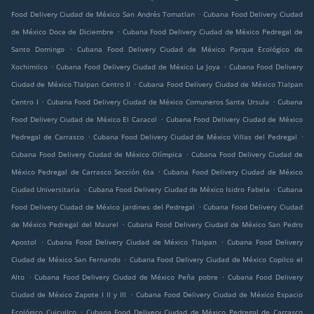
.
Food Delivery Ciudad de México San Andrés Tomatlan
Cubana Food Delivery Ciudad
.
de México Doce de Diciembre
Cubana Food Delivery Ciudad de México Pedregal de
.
Santo Domingo
Cubana Food Delivery Ciudad de México Parque Ecológico de
.
.
Xochimilco
Cubana Food Delivery Ciudad de México La Joya
Cubana Food Delivery
.
Ciudad de México Tlalpan Centro II
Cubana Food Delivery Ciudad de México Tlalpan
.
.
Centro I
Cubana Food Delivery Ciudad de México Comuneros Santa Ursula
Cubana
.
Food Delivery Ciudad de México El Caracol
Cubana Food Delivery Ciudad de México
.
.
Pedregal de Carrasco
Cubana Food Delivery Ciudad de México Villas del Pedregal
.
Cubana Food Delivery Ciudad de México Olímpica
Cubana Food Delivery Ciudad de
.
México Pedregal de Carrasco Sección 6ta
Cubana Food Delivery Ciudad de México
.
.
Ciudad Universitaria
Cubana Food Delivery Ciudad de México Isidro Fabela
Cubana
.
Food Delivery Ciudad de México Jardines del Pedregal
Cubana Food Delivery Ciudad
.
de México Pedregal del Maurel
Cubana Food Delivery Ciudad de México San Pedro
.
.
Apostol
Cubana Food Delivery Ciudad de México Tlalpan
Cubana Food Delivery
.
Ciudad de México San Fernando
Cubana Food Delivery Ciudad de México Copilco el
.
.
Alto
Cubana Food Delivery Ciudad de México Peña pobre
Cubana Food Delivery
.
Ciudad de México Zapote I II y III
Cubana Food Delivery Ciudad de México Espacio
.
Ecológico Cuicuilco
Cubana Food Delivery Ciudad de México Pedregal de Carrasco