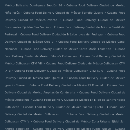
.
México Belisario Domínguez Sección 16
Cubana Food Delivery Ciudad de México
.
.
Niño Jesús
Cubana Food Delivery Ciudad de México Toriello Guerra
Cubana Food
.
Delivery Ciudad de México Avante
Cubana Food Delivery Ciudad de México
.
Presidentes Ejidales 1ra Sección
Cubana Food Delivery Ciudad de México Cantil del
.
.
Pedregal
Cubana Food Delivery Ciudad de México Joyas del Pedregal
Cubana Food
.
Delivery Ciudad de México Croc VI
Cubana Food Delivery Ciudad de México Canal
.
.
Nacional
Cubana Food Delivery Ciudad de México Santa María Tomatlan
Cubana
.
Food Delivery Ciudad de México Piloto V Culhuacan
Cubana Food Delivery Ciudad de
.
México Culhuacan CTM VIII
Cubana Food Delivery Ciudad de México Culhuacan CTM
.
.
IX B
Cubana Food Delivery Ciudad de México Culhuacan CTM IX A
Cubana Food
.
Delivery Ciudad de México Villa Quietud
Cubana Food Delivery Ciudad de México
.
.
Ignacio Chavez
Cubana Food Delivery Ciudad de México El Rosedal
Cubana Food
.
Delivery Ciudad de México Ampliación Candelaria
Cubana Food Delivery Ciudad de
.
México Xotepingo
Cubana Food Delivery Ciudad de México Ex-Ejido de San Francisco
.
.
Culhuacan
Cubana Food Delivery Ciudad de México Pueblo Quieto
Cubana Food
.
Delivery Ciudad de México Culhuacan II
Cubana Food Delivery Ciudad de México
.
Culhuacan CTM V
Cubana Food Delivery Ciudad de México Zona Urbana Ejidal San
.
.
Andrés Tomatlan
Cubana Food Delivery Ciudad de México Fuego Nuevo
Cubana