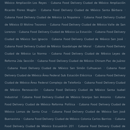
.
México Ampliación Los Reyes
Cubana Food Delivery Ciudad de México Ampliación
.
.
Ricardo Flores Magón
Cubana Food Delivery Ciudad de México Santa Bárbara
.
Cubana Food Delivery Ciudad de México La Nopalera
Cubana Food Delivery Ciudad
.
de México El Molino Tezonco
Cubana Food Delivery Ciudad de México Valle de San
.
.
Lorenzo
Cubana Food Delivery Ciudad de México La Estación
Cubana Food Delivery
.
.
Ciudad de México San Ignacio
Cubana Food Delivery Ciudad de México San José
.
Cubana Food Delivery Ciudad de México Guadalupe del Moral
Cubana Food Delivery
.
Ciudad de México La Norma
Cubana Food Delivery Ciudad de México Leyes de
.
Reforma 2da Sección
Cubana Food Delivery Ciudad de México Chinam Pac de Juárez
.
.
Cubana Food Delivery Ciudad de México San Simón Culhuacan
Cubana Food
.
Delivery Ciudad de México Área Federal Sub Estación Eléctrica
Cubana Food Delivery
.
Ciudad de México Área Federal Complejo de Telefonía
Cubana Food Delivery Ciudad
.
de México Renovación
Cubana Food Delivery Ciudad de México Santa Isabel
.
.
Industrial
Cubana Food Delivery Ciudad de México Granjas San Antonio
Cubana
.
Food Delivery Ciudad de México Reforma Política
Cubana Food Delivery Ciudad de
.
México Lomas de Santa Cruz
Cubana Food Delivery Ciudad de México San José
.
.
Buenavista
Cubana Food Delivery Ciudad de México Colonia Carlos Barrios
Cubana
.
Food Delivery Ciudad de México Escuadrón 201
Cubana Food Delivery Ciudad de