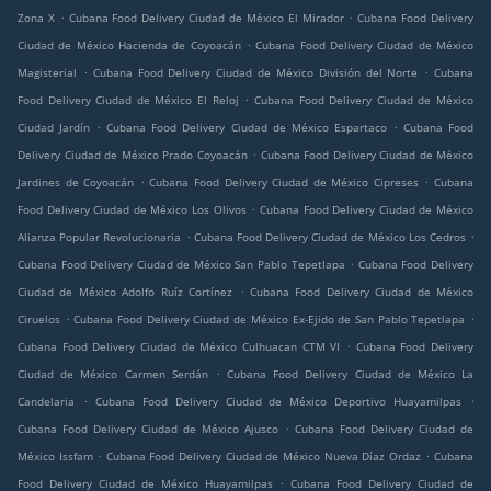
.
.
Zona X
Cubana Food Delivery Ciudad de México El Mirador
Cubana Food Delivery
.
Ciudad de México Hacienda de Coyoacán
Cubana Food Delivery Ciudad de México
.
.
Magisterial
Cubana Food Delivery Ciudad de México División del Norte
Cubana
.
Food Delivery Ciudad de México El Reloj
Cubana Food Delivery Ciudad de México
.
.
Ciudad Jardín
Cubana Food Delivery Ciudad de México Espartaco
Cubana Food
.
Delivery Ciudad de México Prado Coyoacán
Cubana Food Delivery Ciudad de México
.
.
Jardines de Coyoacán
Cubana Food Delivery Ciudad de México Cipreses
Cubana
.
Food Delivery Ciudad de México Los Olivos
Cubana Food Delivery Ciudad de México
.
.
Alianza Popular Revolucionaria
Cubana Food Delivery Ciudad de México Los Cedros
.
Cubana Food Delivery Ciudad de México San Pablo Tepetlapa
Cubana Food Delivery
.
Ciudad de México Adolfo Ruíz Cortínez
Cubana Food Delivery Ciudad de México
.
.
Ciruelos
Cubana Food Delivery Ciudad de México Ex-Ejido de San Pablo Tepetlapa
.
Cubana Food Delivery Ciudad de México Culhuacan CTM VI
Cubana Food Delivery
.
Ciudad de México Carmen Serdán
Cubana Food Delivery Ciudad de México La
.
.
Candelaria
Cubana Food Delivery Ciudad de México Deportivo Huayamilpas
.
Cubana Food Delivery Ciudad de México Ajusco
Cubana Food Delivery Ciudad de
.
.
México Issfam
Cubana Food Delivery Ciudad de México Nueva Díaz Ordaz
Cubana
.
Food Delivery Ciudad de México Huayamilpas
Cubana Food Delivery Ciudad de