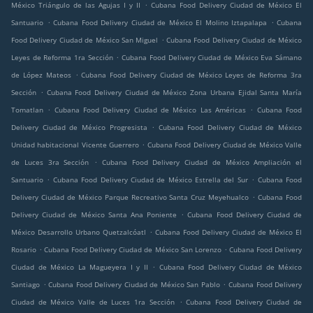
.
México Triángulo de las Agujas I y II
Cubana Food Delivery Ciudad de México El
.
.
Santuario
Cubana Food Delivery Ciudad de México El Molino Iztapalapa
Cubana
.
Food Delivery Ciudad de México San Miguel
Cubana Food Delivery Ciudad de México
.
Leyes de Reforma 1ra Sección
Cubana Food Delivery Ciudad de México Eva Sámano
.
de López Mateos
Cubana Food Delivery Ciudad de México Leyes de Reforma 3ra
.
Sección
Cubana Food Delivery Ciudad de México Zona Urbana Ejidal Santa María
.
.
Tomatlan
Cubana Food Delivery Ciudad de México Las Américas
Cubana Food
.
Delivery Ciudad de México Progresista
Cubana Food Delivery Ciudad de México
.
Unidad habitacional Vicente Guerrero
Cubana Food Delivery Ciudad de México Valle
.
de Luces 3ra Sección
Cubana Food Delivery Ciudad de México Ampliación el
.
.
Santuario
Cubana Food Delivery Ciudad de México Estrella del Sur
Cubana Food
.
Delivery Ciudad de México Parque Recreativo Santa Cruz Meyehualco
Cubana Food
.
Delivery Ciudad de México Santa Ana Poniente
Cubana Food Delivery Ciudad de
.
México Desarrollo Urbano Quetzalcóatl
Cubana Food Delivery Ciudad de México El
.
.
Rosario
Cubana Food Delivery Ciudad de México San Lorenzo
Cubana Food Delivery
.
Ciudad de México La Magueyera I y II
Cubana Food Delivery Ciudad de México
.
.
Santiago
Cubana Food Delivery Ciudad de México San Pablo
Cubana Food Delivery
.
Ciudad de México Valle de Luces 1ra Sección
Cubana Food Delivery Ciudad de