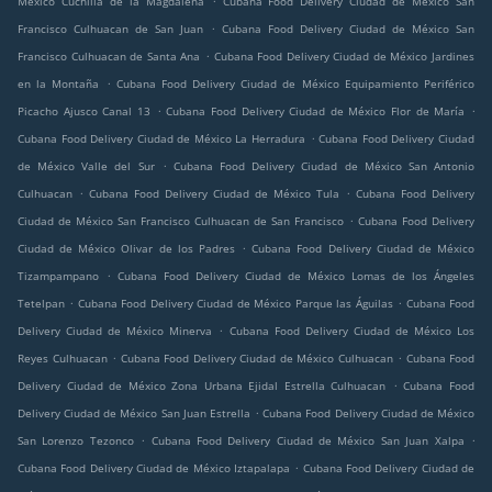
México Cuchilla de la Magdalena
Cubana Food Delivery Ciudad de México San
.
Francisco Culhuacan de San Juan
Cubana Food Delivery Ciudad de México San
.
Francisco Culhuacan de Santa Ana
Cubana Food Delivery Ciudad de México Jardines
.
en la Montaña
Cubana Food Delivery Ciudad de México Equipamiento Periférico
.
.
Picacho Ajusco Canal 13
Cubana Food Delivery Ciudad de México Flor de María
.
Cubana Food Delivery Ciudad de México La Herradura
Cubana Food Delivery Ciudad
.
de México Valle del Sur
Cubana Food Delivery Ciudad de México San Antonio
.
.
Culhuacan
Cubana Food Delivery Ciudad de México Tula
Cubana Food Delivery
.
Ciudad de México San Francisco Culhuacan de San Francisco
Cubana Food Delivery
.
Ciudad de México Olivar de los Padres
Cubana Food Delivery Ciudad de México
.
Tizampampano
Cubana Food Delivery Ciudad de México Lomas de los Ángeles
.
.
Tetelpan
Cubana Food Delivery Ciudad de México Parque las Águilas
Cubana Food
.
Delivery Ciudad de México Minerva
Cubana Food Delivery Ciudad de México Los
.
.
Reyes Culhuacan
Cubana Food Delivery Ciudad de México Culhuacan
Cubana Food
.
Delivery Ciudad de México Zona Urbana Ejidal Estrella Culhuacan
Cubana Food
.
Delivery Ciudad de México San Juan Estrella
Cubana Food Delivery Ciudad de México
.
.
San Lorenzo Tezonco
Cubana Food Delivery Ciudad de México San Juan Xalpa
.
Cubana Food Delivery Ciudad de México Iztapalapa
Cubana Food Delivery Ciudad de