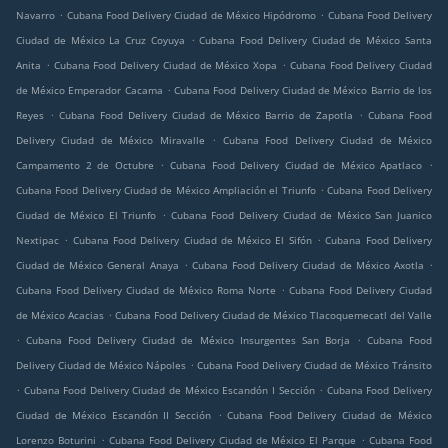
.
.
Navarro
Cubana Food Delivery Ciudad de México Hipódromo
Cubana Food Delivery
.
Ciudad de México La Cruz Coyuya
Cubana Food Delivery Ciudad de México Santa
.
.
Anita
Cubana Food Delivery Ciudad de México Xopa
Cubana Food Delivery Ciudad
.
de México Emperador Cacama
Cubana Food Delivery Ciudad de México Barrio de los
.
.
Reyes
Cubana Food Delivery Ciudad de México Barrio de Zapotla
Cubana Food
.
Delivery Ciudad de México Miravalle
Cubana Food Delivery Ciudad de México
.
.
Campamento 2 de Octubre
Cubana Food Delivery Ciudad de México Apatlaco
.
Cubana Food Delivery Ciudad de México Ampliación el Triunfo
Cubana Food Delivery
.
Ciudad de México El Triunfo
Cubana Food Delivery Ciudad de México San Juanico
.
.
Nextipac
Cubana Food Delivery Ciudad de México El Sifón
Cubana Food Delivery
.
.
Ciudad de México General Anaya
Cubana Food Delivery Ciudad de México Axotla
.
Cubana Food Delivery Ciudad de México Roma Norte
Cubana Food Delivery Ciudad
.
de México Acacias
Cubana Food Delivery Ciudad de México Tlacoquemecatl del Valle
.
.
Cubana Food Delivery Ciudad de México Insurgentes San Borja
Cubana Food
.
Delivery Ciudad de México Nápoles
Cubana Food Delivery Ciudad de México Tránsito
.
.
Cubana Food Delivery Ciudad de México Escandón I Sección
Cubana Food Delivery
.
Ciudad de México Escandón II Sección
Cubana Food Delivery Ciudad de México
.
.
Lorenzo Boturini
Cubana Food Delivery Ciudad de México El Parque
Cubana Food