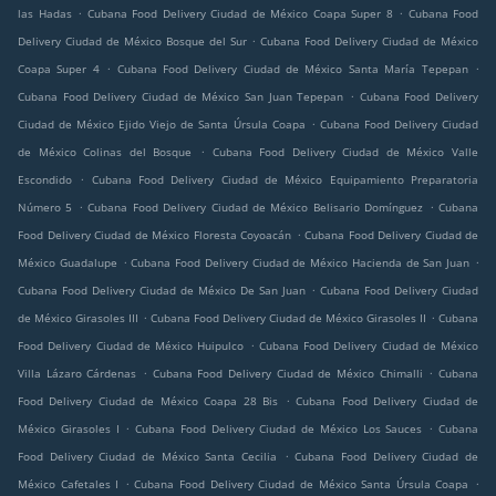
.
.
las Hadas
Cubana Food Delivery Ciudad de México Coapa Super 8
Cubana Food
.
Delivery Ciudad de México Bosque del Sur
Cubana Food Delivery Ciudad de México
.
.
Coapa Super 4
Cubana Food Delivery Ciudad de México Santa María Tepepan
.
Cubana Food Delivery Ciudad de México San Juan Tepepan
Cubana Food Delivery
.
Ciudad de México Ejido Viejo de Santa Úrsula Coapa
Cubana Food Delivery Ciudad
.
de México Colinas del Bosque
Cubana Food Delivery Ciudad de México Valle
.
Escondido
Cubana Food Delivery Ciudad de México Equipamiento Preparatoria
.
.
Número 5
Cubana Food Delivery Ciudad de México Belisario Domínguez
Cubana
.
Food Delivery Ciudad de México Floresta Coyoacán
Cubana Food Delivery Ciudad de
.
.
México Guadalupe
Cubana Food Delivery Ciudad de México Hacienda de San Juan
.
Cubana Food Delivery Ciudad de México De San Juan
Cubana Food Delivery Ciudad
.
.
de México Girasoles III
Cubana Food Delivery Ciudad de México Girasoles II
Cubana
.
Food Delivery Ciudad de México Huipulco
Cubana Food Delivery Ciudad de México
.
.
Villa Lázaro Cárdenas
Cubana Food Delivery Ciudad de México Chimalli
Cubana
.
Food Delivery Ciudad de México Coapa 28 Bis
Cubana Food Delivery Ciudad de
.
.
México Girasoles I
Cubana Food Delivery Ciudad de México Los Sauces
Cubana
.
Food Delivery Ciudad de México Santa Cecilia
Cubana Food Delivery Ciudad de
.
.
México Cafetales I
Cubana Food Delivery Ciudad de México Santa Úrsula Coapa