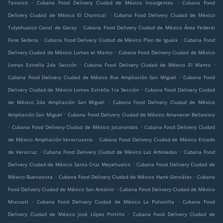
.
.
Tezonco
Cubana Food Delivery Ciudad de México Insurgentes
Cubana Food
.
Delivery Ciudad de México El Chamizal
Cubana Food Delivery Ciudad de México
.
Tulyehualco Canal de Garay
Cubana Food Delivery Ciudad de México Área Federal
.
.
Fave Sedena
Cubana Food Delivery Ciudad de México Plan de Iguala
Cubana Food
.
Delivery Ciudad de México Lomas el Manto
Cubana Food Delivery Ciudad de México
.
.
Lomas Estrella 2da Sección
Cubana Food Delivery Ciudad de México El Manto
.
Cubana Food Delivery Ciudad de México 8va Ampliación San Miguel
Cubana Food
.
Delivery Ciudad de México Lomas Estrella 1ra Sección
Cubana Food Delivery Ciudad
.
de México 2da Ampliación San Miguel
Cubana Food Delivery Ciudad de México
.
Ampliación San Miguel
Cubana Food Delivery Ciudad de México Amanecer Bellavista
.
.
Cubana Food Delivery Ciudad de México Jacarandas
Cubana Food Delivery Ciudad
.
de México Ampliación Veracruzana
Cubana Food Delivery Ciudad de México Estado
.
.
de Veracruz
Cubana Food Delivery Ciudad de México Las Arboledas
Cubana Food
.
Delivery Ciudad de México Santa Cruz Meyehualco
Cubana Food Delivery Ciudad de
.
.
México Buenavista
Cubana Food Delivery Ciudad de México Hank González
Cubana
.
Food Delivery Ciudad de México San Antonio
Cubana Food Delivery Ciudad de México
.
.
Mixcoatl
Cubana Food Delivery Ciudad de México La Polvorilla
Cubana Food
.
Delivery Ciudad de México José López Portillo
Cubana Food Delivery Ciudad de