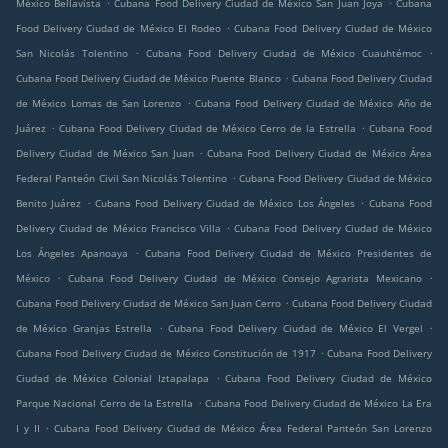
.
.
México Bellavista
Cubana Food Delivery Ciudad de México San Juan Joya
Cubana
.
Food Delivery Ciudad de México El Rodeo
Cubana Food Delivery Ciudad de México
.
.
San Nicolás Tolentino
Cubana Food Delivery Ciudad de México Cuauhtémoc
.
Cubana Food Delivery Ciudad de México Puente Blanco
Cubana Food Delivery Ciudad
.
de México Lomas de San Lorenzo
Cubana Food Delivery Ciudad de México Año de
.
.
Juárez
Cubana Food Delivery Ciudad de México Cerro de la Estrella
Cubana Food
.
Delivery Ciudad de México San Juan
Cubana Food Delivery Ciudad de México Área
.
Federal Panteón Civil San Nicolás Tolentino
Cubana Food Delivery Ciudad de México
.
.
Benito Juárez
Cubana Food Delivery Ciudad de México Los Ángeles
Cubana Food
.
Delivery Ciudad de México Francisco Villa
Cubana Food Delivery Ciudad de México
.
Los Ángeles Apanoaya
Cubana Food Delivery Ciudad de México Presidentes de
.
.
México
Cubana Food Delivery Ciudad de México Consejo Agrarista Mexicano
.
Cubana Food Delivery Ciudad de México San Juan Cerro
Cubana Food Delivery Ciudad
.
.
de México Granjas Estrella
Cubana Food Delivery Ciudad de México El Vergel
.
Cubana Food Delivery Ciudad de México Constitución de 1917
Cubana Food Delivery
.
Ciudad de México Colonial Iztapalapa
Cubana Food Delivery Ciudad de México
.
Parque Nacional Cerro de la Estrella
Cubana Food Delivery Ciudad de México La Era
.
I y II
Cubana Food Delivery Ciudad de México Área Federal Panteón San Lorenzo