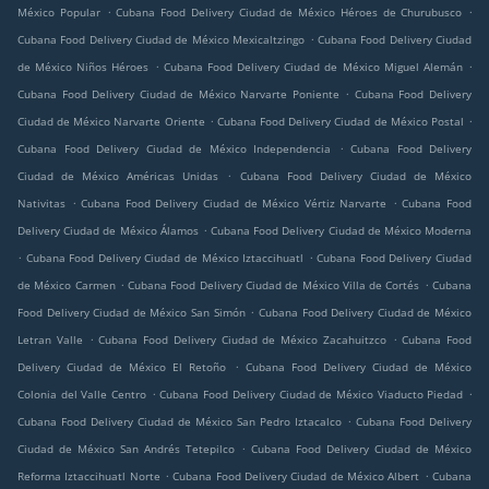
.
.
México Popular
Cubana Food Delivery Ciudad de México Héroes de Churubusco
.
Cubana Food Delivery Ciudad de México Mexicaltzingo
Cubana Food Delivery Ciudad
.
.
de México Niños Héroes
Cubana Food Delivery Ciudad de México Miguel Alemán
.
Cubana Food Delivery Ciudad de México Narvarte Poniente
Cubana Food Delivery
.
.
Ciudad de México Narvarte Oriente
Cubana Food Delivery Ciudad de México Postal
.
Cubana Food Delivery Ciudad de México Independencia
Cubana Food Delivery
.
Ciudad de México Américas Unidas
Cubana Food Delivery Ciudad de México
.
.
Nativitas
Cubana Food Delivery Ciudad de México Vértiz Narvarte
Cubana Food
.
Delivery Ciudad de México Álamos
Cubana Food Delivery Ciudad de México Moderna
.
.
Cubana Food Delivery Ciudad de México Iztaccihuatl
Cubana Food Delivery Ciudad
.
.
de México Carmen
Cubana Food Delivery Ciudad de México Villa de Cortés
Cubana
.
Food Delivery Ciudad de México San Simón
Cubana Food Delivery Ciudad de México
.
.
Letran Valle
Cubana Food Delivery Ciudad de México Zacahuitzco
Cubana Food
.
Delivery Ciudad de México El Retoño
Cubana Food Delivery Ciudad de México
.
.
Colonia del Valle Centro
Cubana Food Delivery Ciudad de México Viaducto Piedad
.
Cubana Food Delivery Ciudad de México San Pedro Iztacalco
Cubana Food Delivery
.
Ciudad de México San Andrés Tetepilco
Cubana Food Delivery Ciudad de México
.
.
Reforma Iztaccihuatl Norte
Cubana Food Delivery Ciudad de México Albert
Cubana