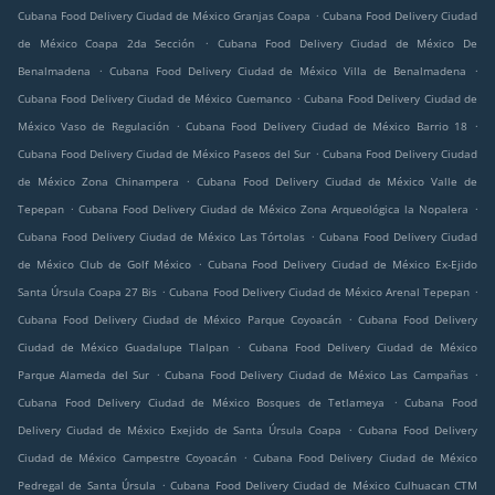
.
Cubana Food Delivery Ciudad de México Granjas Coapa
Cubana Food Delivery Ciudad
.
de México Coapa 2da Sección
Cubana Food Delivery Ciudad de México De
.
.
Benalmadena
Cubana Food Delivery Ciudad de México Villa de Benalmadena
.
Cubana Food Delivery Ciudad de México Cuemanco
Cubana Food Delivery Ciudad de
.
.
México Vaso de Regulación
Cubana Food Delivery Ciudad de México Barrio 18
.
Cubana Food Delivery Ciudad de México Paseos del Sur
Cubana Food Delivery Ciudad
.
de México Zona Chinampera
Cubana Food Delivery Ciudad de México Valle de
.
.
Tepepan
Cubana Food Delivery Ciudad de México Zona Arqueológica la Nopalera
.
Cubana Food Delivery Ciudad de México Las Tórtolas
Cubana Food Delivery Ciudad
.
de México Club de Golf México
Cubana Food Delivery Ciudad de México Ex-Ejido
.
.
Santa Úrsula Coapa 27 Bis
Cubana Food Delivery Ciudad de México Arenal Tepepan
.
Cubana Food Delivery Ciudad de México Parque Coyoacán
Cubana Food Delivery
.
Ciudad de México Guadalupe Tlalpan
Cubana Food Delivery Ciudad de México
.
.
Parque Alameda del Sur
Cubana Food Delivery Ciudad de México Las Campañas
.
Cubana Food Delivery Ciudad de México Bosques de Tetlameya
Cubana Food
.
Delivery Ciudad de México Exejido de Santa Úrsula Coapa
Cubana Food Delivery
.
Ciudad de México Campestre Coyoacán
Cubana Food Delivery Ciudad de México
.
Pedregal de Santa Úrsula
Cubana Food Delivery Ciudad de México Culhuacan CTM