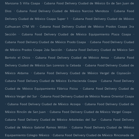
.
Manzana 5 Villa Coapa
Cubana Food Delivery Ciudad de México Ex de San Juan de
.
.
Dios
Cubana Food Delivery Ciudad de México Narciso Mendoza
Cubana Food
.
Delivery Ciudad de México Coapa Super 1
Cubana Food Delivery Ciudad de México
.
Culhuacan CTM VII
Cubana Food Delivery Ciudad de México Prados Coapa 3ra
.
.
Sección
Cubana Food Delivery Ciudad de México Equipamiento Plaza Coapa
.
Cubana Food Delivery Ciudad de México Prado Coapa
Cubana Food Delivery Ciudad
.
de México Prados Coapa 2da Sección
Cubana Food Delivery Ciudad de México San
.
.
Bartolo el Chico
Cubana Food Delivery Ciudad de México Amsa
Cubana Food
.
Delivery Ciudad de México San Lorenzo la Cebada
Cubana Food Delivery Ciudad de
.
.
México Aldama
Cubana Food Delivery Ciudad de México Vergel de Coyoacán
.
Cubana Food Delivery Ciudad de México Ex-Hacienda Coapa
Cubana Food Delivery
.
Ciudad de México Equipamiento Fábrica Fisisa
Cubana Food Delivery Ciudad de
.
México Vergel del Sur
Cubana Food Delivery Ciudad de México Nueva Oriental Coapa
.
.
Cubana Food Delivery Ciudad de México Acoxpa
Cubana Food Delivery Ciudad de
.
.
México Rincón de San Juan
Cubana Food Delivery Ciudad de México Vergel Coapa
.
Cubana Food Delivery Ciudad de México Arboledas del Sur
Cubana Food Delivery
.
Ciudad de México Gabriel Ramos Millán
Cubana Food Delivery Ciudad de México
.
Equipamiento Colegio México
Cubana Food Delivery Ciudad de México Rinconada de