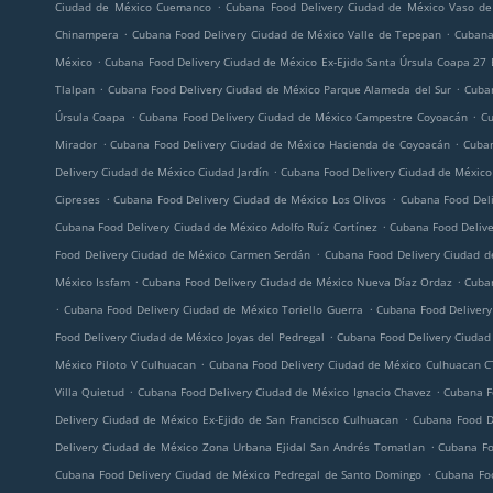
.
Ciudad de México Cuemanco
Cubana Food Delivery Ciudad de México Vaso de
.
.
Chinampera
Cubana Food Delivery Ciudad de México Valle de Tepepan
Cubana
.
México
Cubana Food Delivery Ciudad de México Ex-Ejido Santa Úrsula Coapa 27 
.
.
Tlalpan
Cubana Food Delivery Ciudad de México Parque Alameda del Sur
Cuba
.
.
Úrsula Coapa
Cubana Food Delivery Ciudad de México Campestre Coyoacán
Cu
.
.
Mirador
Cubana Food Delivery Ciudad de México Hacienda de Coyoacán
Cuban
.
Delivery Ciudad de México Ciudad Jardín
Cubana Food Delivery Ciudad de México
.
.
Cipreses
Cubana Food Delivery Ciudad de México Los Olivos
Cubana Food Deli
.
Cubana Food Delivery Ciudad de México Adolfo Ruíz Cortínez
Cubana Food Delive
.
Food Delivery Ciudad de México Carmen Serdán
Cubana Food Delivery Ciudad d
.
.
México Issfam
Cubana Food Delivery Ciudad de México Nueva Díaz Ordaz
Cuba
.
.
Cubana Food Delivery Ciudad de México Toriello Guerra
Cubana Food Delivery
.
Food Delivery Ciudad de México Joyas del Pedregal
Cubana Food Delivery Ciudad 
.
México Piloto V Culhuacan
Cubana Food Delivery Ciudad de México Culhuacan C
.
.
Villa Quietud
Cubana Food Delivery Ciudad de México Ignacio Chavez
Cubana F
.
Delivery Ciudad de México Ex-Ejido de San Francisco Culhuacan
Cubana Food D
.
Delivery Ciudad de México Zona Urbana Ejidal San Andrés Tomatlan
Cubana Fo
.
Cubana Food Delivery Ciudad de México Pedregal de Santo Domingo
Cubana Foo