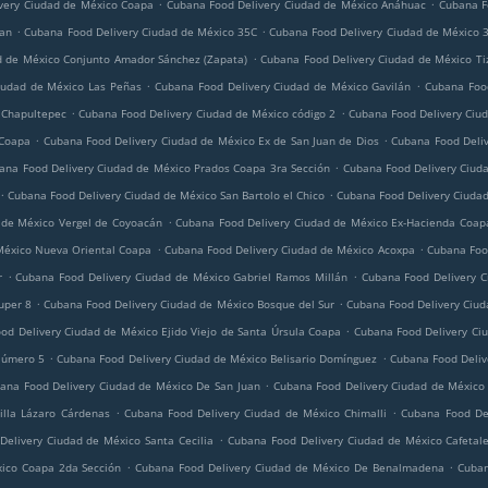
.
.
very Ciudad de México Coapa
Cubana Food Delivery Ciudad de México Anáhuac
Cubana F
.
.
can
Cubana Food Delivery Ciudad de México 35C
Cubana Food Delivery Ciudad de México 
.
d de México Conjunto Amador Sánchez (Zapata)
Cubana Food Delivery Ciudad de México Ti
.
.
iudad de México Las Peñas
Cubana Food Delivery Ciudad de México Gavilán
Cubana Food
.
.
 Chapultepec
Cubana Food Delivery Ciudad de México código 2
Cubana Food Delivery Ciud
.
.
 Coapa
Cubana Food Delivery Ciudad de México Ex de San Juan de Dios
Cubana Food Deli
.
ana Food Delivery Ciudad de México Prados Coapa 3ra Sección
Cubana Food Delivery Ciud
.
.
Cubana Food Delivery Ciudad de México San Bartolo el Chico
Cubana Food Delivery Ciuda
.
 de México Vergel de Coyoacán
Cubana Food Delivery Ciudad de México Ex-Hacienda Coap
.
.
México Nueva Oriental Coapa
Cubana Food Delivery Ciudad de México Acoxpa
Cubana Foo
.
.
r
Cubana Food Delivery Ciudad de México Gabriel Ramos Millán
Cubana Food Delivery C
.
.
uper 8
Cubana Food Delivery Ciudad de México Bosque del Sur
Cubana Food Delivery Ciud
.
od Delivery Ciudad de México Ejido Viejo de Santa Úrsula Coapa
Cubana Food Delivery Ci
.
.
Número 5
Cubana Food Delivery Ciudad de México Belisario Domínguez
Cubana Food Deliv
.
ana Food Delivery Ciudad de México De San Juan
Cubana Food Delivery Ciudad de México G
.
.
illa Lázaro Cárdenas
Cubana Food Delivery Ciudad de México Chimalli
Cubana Food De
.
elivery Ciudad de México Santa Cecilia
Cubana Food Delivery Ciudad de México Cafetale
.
.
ico Coapa 2da Sección
Cubana Food Delivery Ciudad de México De Benalmadena
Cuban