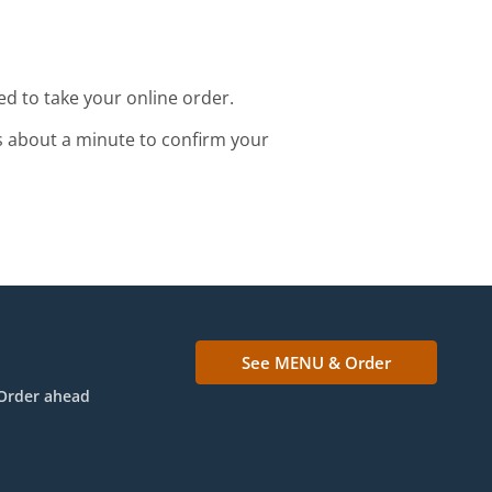
d to take your online order.
s about a minute to confirm your
See MENU & Order
Order ahead