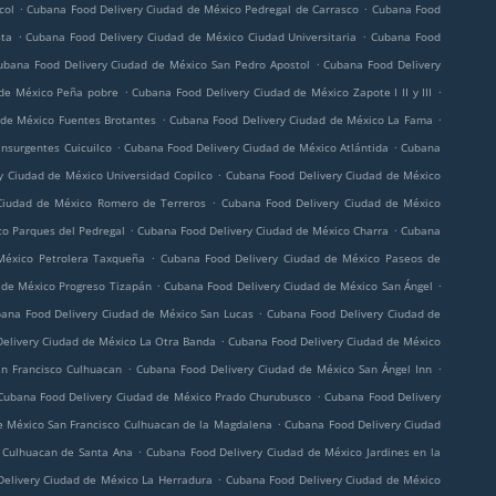
.
.
col
Cubana Food Delivery Ciudad de México Pedregal de Carrasco
Cubana Food
.
.
6ta
Cubana Food Delivery Ciudad de México Ciudad Universitaria
Cubana Food
.
ubana Food Delivery Ciudad de México San Pedro Apostol
Cubana Food Delivery
.
.
 de México Peña pobre
Cubana Food Delivery Ciudad de México Zapote I II y III
.
.
 de México Fuentes Brotantes
Cubana Food Delivery Ciudad de México La Fama
.
.
nsurgentes Cuicuilco
Cubana Food Delivery Ciudad de México Atlántida
Cubana
.
y Ciudad de México Universidad Copilco
Cubana Food Delivery Ciudad de México
.
Ciudad de México Romero de Terreros
Cubana Food Delivery Ciudad de México
.
.
co Parques del Pedregal
Cubana Food Delivery Ciudad de México Charra
Cubana
.
México Petrolera Taxqueña
Cubana Food Delivery Ciudad de México Paseos de
.
.
 de México Progreso Tizapán
Cubana Food Delivery Ciudad de México San Ángel
.
ana Food Delivery Ciudad de México San Lucas
Cubana Food Delivery Ciudad de
.
elivery Ciudad de México La Otra Banda
Cubana Food Delivery Ciudad de México
.
.
n Francisco Culhuacan
Cubana Food Delivery Ciudad de México San Ángel Inn
.
Cubana Food Delivery Ciudad de México Prado Churubusco
Cubana Food Delivery
.
e México San Francisco Culhuacan de la Magdalena
Cubana Food Delivery Ciudad
.
 Culhuacan de Santa Ana
Cubana Food Delivery Ciudad de México Jardines en la
.
elivery Ciudad de México La Herradura
Cubana Food Delivery Ciudad de México