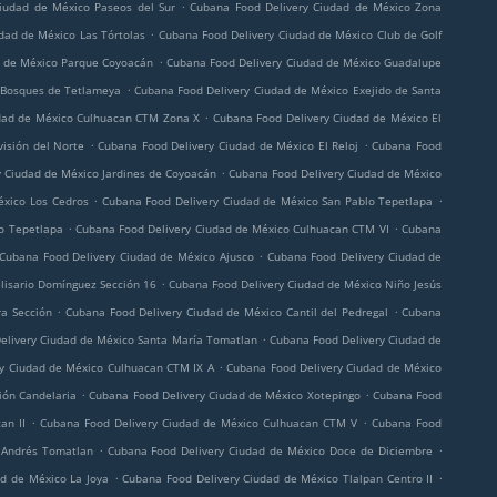
.
iudad de México Paseos del Sur
Cubana Food Delivery Ciudad de México Zona
.
dad de México Las Tórtolas
Cubana Food Delivery Ciudad de México Club de Golf
.
d de México Parque Coyoacán
Cubana Food Delivery Ciudad de México Guadalupe
.
 Bosques de Tetlameya
Cubana Food Delivery Ciudad de México Exejido de Santa
.
dad de México Culhuacan CTM Zona X
Cubana Food Delivery Ciudad de México El
.
.
isión del Norte
Cubana Food Delivery Ciudad de México El Reloj
Cubana Food
.
 Ciudad de México Jardines de Coyoacán
Cubana Food Delivery Ciudad de México
.
.
éxico Los Cedros
Cubana Food Delivery Ciudad de México San Pablo Tepetlapa
.
.
lo Tepetlapa
Cubana Food Delivery Ciudad de México Culhuacan CTM VI
Cubana
.
Cubana Food Delivery Ciudad de México Ajusco
Cubana Food Delivery Ciudad de
.
lisario Domínguez Sección 16
Cubana Food Delivery Ciudad de México Niño Jesús
.
.
ra Sección
Cubana Food Delivery Ciudad de México Cantil del Pedregal
Cubana
.
elivery Ciudad de México Santa María Tomatlan
Cubana Food Delivery Ciudad de
.
y Ciudad de México Culhuacan CTM IX A
Cubana Food Delivery Ciudad de México
.
.
ión Candelaria
Cubana Food Delivery Ciudad de México Xotepingo
Cubana Food
.
.
an II
Cubana Food Delivery Ciudad de México Culhuacan CTM V
Cubana Food
.
.
 Andrés Tomatlan
Cubana Food Delivery Ciudad de México Doce de Diciembre
.
.
d de México La Joya
Cubana Food Delivery Ciudad de México Tlalpan Centro II