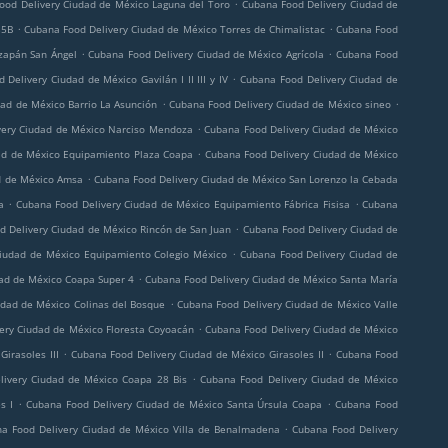
.
ood Delivery Ciudad de México Laguna del Toro
Cubana Food Delivery Ciudad de
.
.
35B
Cubana Food Delivery Ciudad de México Torres de Chimalistac
Cubana Food
.
.
zapán San Ángel
Cubana Food Delivery Ciudad de México Agrícola
Cubana Food
.
 Delivery Ciudad de México Gavilán I II III y IV
Cubana Food Delivery Ciudad de
.
.
ad de México Barrio La Asunción
Cubana Food Delivery Ciudad de México sineo
.
very Ciudad de México Narciso Mendoza
Cubana Food Delivery Ciudad de México
.
ad de México Equipamiento Plaza Coapa
Cubana Food Delivery Ciudad de México
.
d de México Amsa
Cubana Food Delivery Ciudad de México San Lorenzo la Cebada
.
.
a
Cubana Food Delivery Ciudad de México Equipamiento Fábrica Fisisa
Cubana
.
d Delivery Ciudad de México Rincón de San Juan
Cubana Food Delivery Ciudad de
.
iudad de México Equipamiento Colegio México
Cubana Food Delivery Ciudad de
.
ad de México Coapa Super 4
Cubana Food Delivery Ciudad de México Santa María
.
udad de México Colinas del Bosque
Cubana Food Delivery Ciudad de México Valle
.
ery Ciudad de México Floresta Coyoacán
Cubana Food Delivery Ciudad de México
.
.
irasoles III
Cubana Food Delivery Ciudad de México Girasoles II
Cubana Food
.
livery Ciudad de México Coapa 28 Bis
Cubana Food Delivery Ciudad de México
.
.
s I
Cubana Food Delivery Ciudad de México Santa Úrsula Coapa
Cubana Food
.
a Food Delivery Ciudad de México Villa de Benalmadena
Cubana Food Delivery