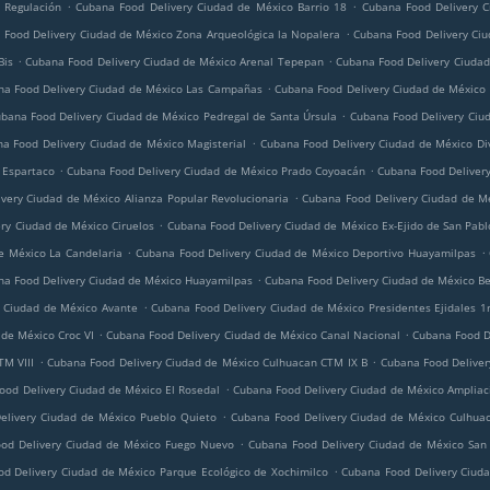
.
.
 Regulación
Cubana Food Delivery Ciudad de México Barrio 18
Cubana Food Delivery C
.
 Food Delivery Ciudad de México Zona Arqueológica la Nopalera
Cubana Food Delivery Ciu
.
.
Bis
Cubana Food Delivery Ciudad de México Arenal Tepepan
Cubana Food Delivery Ciuda
.
na Food Delivery Ciudad de México Las Campañas
Cubana Food Delivery Ciudad de México
.
bana Food Delivery Ciudad de México Pedregal de Santa Úrsula
Cubana Food Delivery Ciu
.
a Food Delivery Ciudad de México Magisterial
Cubana Food Delivery Ciudad de México Div
.
.
 Espartaco
Cubana Food Delivery Ciudad de México Prado Coyoacán
Cubana Food Delivery
.
very Ciudad de México Alianza Popular Revolucionaria
Cubana Food Delivery Ciudad de M
.
ry Ciudad de México Ciruelos
Cubana Food Delivery Ciudad de México Ex-Ejido de San Pab
.
.
e México La Candelaria
Cubana Food Delivery Ciudad de México Deportivo Huayamilpas
.
na Food Delivery Ciudad de México Huayamilpas
Cubana Food Delivery Ciudad de México Be
.
 Ciudad de México Avante
Cubana Food Delivery Ciudad de México Presidentes Ejidales 1
.
.
de México Croc VI
Cubana Food Delivery Ciudad de México Canal Nacional
Cubana Food D
.
.
TM VIII
Cubana Food Delivery Ciudad de México Culhuacan CTM IX B
Cubana Food Deliver
.
ood Delivery Ciudad de México El Rosedal
Cubana Food Delivery Ciudad de México Ampliac
.
elivery Ciudad de México Pueblo Quieto
Cubana Food Delivery Ciudad de México Culhuac
.
od Delivery Ciudad de México Fuego Nuevo
Cubana Food Delivery Ciudad de México San
.
d Delivery Ciudad de México Parque Ecológico de Xochimilco
Cubana Food Delivery Ciuda