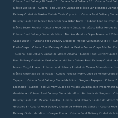
.
.
Cubana Food Delivery 18 Barrio 18
Cubana Food Delivery 18
Cubana Food Deli
.
México Los Reyes
Cubana Food Delivery Ciudad de México San Francisco Culhua
.
Delivery Ciudad de México Club de Tenis Coyoacán
Cubana Food Delivery Ciuda
.
Delivery Ciudad de México Independencia Batan Norte
Cubana Food Delivery C
.
México Sector Popular
Cubana Food Delivery Ciudad de México Niños Heroes de
Cubana Food Delivery Ciudad de México Narciso Mendoza Super Manzana 5 Villa
.
.
Coapa Super 1
Cubana Food Delivery Ciudad de México Culhuacan CTM VII
Cub
.
Prado Coapa
Cubana Food Delivery Ciudad de México Prados Coapa 2da Sección
.
.
Cubana Food Delivery Ciudad de México Aldama
Cubana Food Delivery Ciudad
.
Food Delivery Ciudad de México Vergel del Sur
Cubana Food Delivery Ciudad de 
.
México Vergel Coapa
Cubana Food Delivery Ciudad de México Arboledas del Su
.
México Rinconada de las Hadas
Cubana Food Delivery Ciudad de México Coapa S
.
.
Tepepan
Cubana Food Delivery Ciudad de México San Juan Tepepan
Cubana Fo
.
Escondido
Cubana Food Delivery Ciudad de México Equipamiento Preparatoria 
.
.
Guadalupe
Cubana Food Delivery Ciudad de México Hacienda de San Juan
Cub
.
Delivery Ciudad de México Huipulco
Cubana Food Delivery Ciudad de México V
.
.
Girasoles I
Cubana Food Delivery Ciudad de México Los Sauces
Cubana Food D
.
Delivery Ciudad de México Granjas Coapa
Cubana Food Delivery Ciudad de Méx