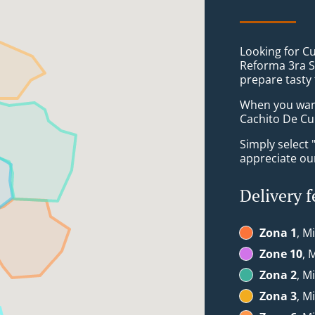
Looking for C
Reforma 3ra S
prepare tasty
When you want 
Cachito De Cub
Simply select 
appreciate our
Delivery f
Zona 1
, M
Zone 10
, 
Zona 2
, M
Zona 3
, M