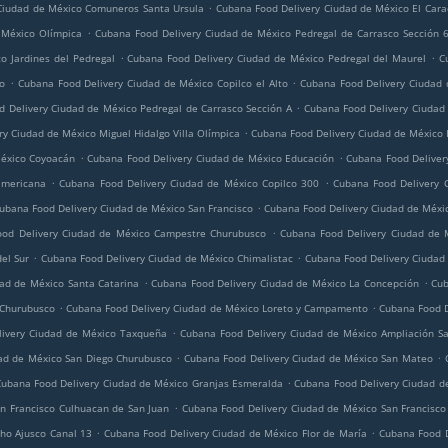
.
Ciudad de México Comuneros Santa Ursula
Cubana Food Delivery Ciudad de México El Cara
.
 México Olímpica
Cubana Food Delivery Ciudad de México Pedregal de Carrasco Sección 
.
.
o Jardines del Pedregal
Cubana Food Delivery Ciudad de México Pedregal del Maurel
C
.
.
do
Cubana Food Delivery Ciudad de México Copilco el Alto
Cubana Food Delivery Ciudad
.
 Delivery Ciudad de México Pedregal de Carrasco Sección A
Cubana Food Delivery Ciudad
.
y Ciudad de México Miguel Hidalgo Villa Olímpica
Cubana Food Delivery Ciudad de México I
.
.
México Coyoacán
Cubana Food Delivery Ciudad de México Educación
Cubana Food Deliver
.
.
americana
Cubana Food Delivery Ciudad de México Copilco 300
Cubana Food Delivery 
.
ubana Food Delivery Ciudad de México San Francisco
Cubana Food Delivery Ciudad de Méxi
.
od Delivery Ciudad de México Campestre Churubusco
Cubana Food Delivery Ciudad de 
.
.
el Sur
Cubana Food Delivery Ciudad de México Chimalistac
Cubana Food Delivery Ciudad
.
.
ad de México Santa Catarina
Cubana Food Delivery Ciudad de México La Concepción
Cub
.
.
 Churubusco
Cubana Food Delivery Ciudad de México Loreto y Campamento
Cubana Food D
.
ivery Ciudad de México Taxqueña
Cubana Food Delivery Ciudad de México Ampliación Sa
.
.
ad de México San Diego Churubusco
Cubana Food Delivery Ciudad de México San Mateo
.
Cubana Food Delivery Ciudad de México Granjas Esmeralda
Cubana Food Delivery Ciudad d
.
n Francisco Culhuacan de San Juan
Cubana Food Delivery Ciudad de México San Francisco
.
.
ho Ajusco Canal 13
Cubana Food Delivery Ciudad de México Flor de María
Cubana Food D