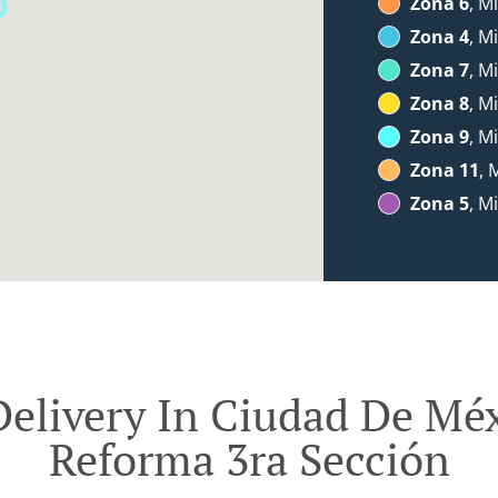
Zona 6
, M
Zona 4
, M
Zona 7
, M
Zona 8
, M
Zona 9
, M
Zona 11
, 
Zona 5
, M
elivery In Ciudad De Mé
Reforma 3ra Sección