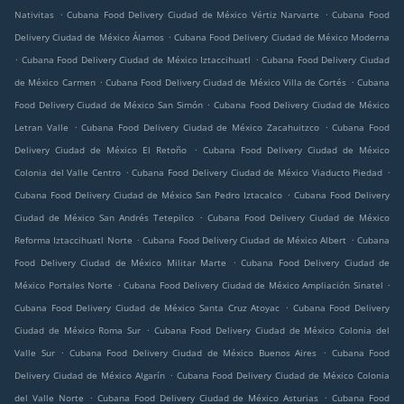
.
.
Nativitas
Cubana Food Delivery Ciudad de México Vértiz Narvarte
Cubana Food
.
Delivery Ciudad de México Álamos
Cubana Food Delivery Ciudad de México Moderna
.
.
Cubana Food Delivery Ciudad de México Iztaccihuatl
Cubana Food Delivery Ciudad
.
.
de México Carmen
Cubana Food Delivery Ciudad de México Villa de Cortés
Cubana
.
Food Delivery Ciudad de México San Simón
Cubana Food Delivery Ciudad de México
.
.
Letran Valle
Cubana Food Delivery Ciudad de México Zacahuitzco
Cubana Food
.
Delivery Ciudad de México El Retoño
Cubana Food Delivery Ciudad de México
.
.
Colonia del Valle Centro
Cubana Food Delivery Ciudad de México Viaducto Piedad
.
Cubana Food Delivery Ciudad de México San Pedro Iztacalco
Cubana Food Delivery
.
Ciudad de México San Andrés Tetepilco
Cubana Food Delivery Ciudad de México
.
.
Reforma Iztaccihuatl Norte
Cubana Food Delivery Ciudad de México Albert
Cubana
.
Food Delivery Ciudad de México Militar Marte
Cubana Food Delivery Ciudad de
.
.
México Portales Norte
Cubana Food Delivery Ciudad de México Ampliación Sinatel
.
Cubana Food Delivery Ciudad de México Santa Cruz Atoyac
Cubana Food Delivery
.
Ciudad de México Roma Sur
Cubana Food Delivery Ciudad de México Colonia del
.
.
Valle Sur
Cubana Food Delivery Ciudad de México Buenos Aires
Cubana Food
.
Delivery Ciudad de México Algarín
Cubana Food Delivery Ciudad de México Colonia
.
.
del Valle Norte
Cubana Food Delivery Ciudad de México Asturias
Cubana Food