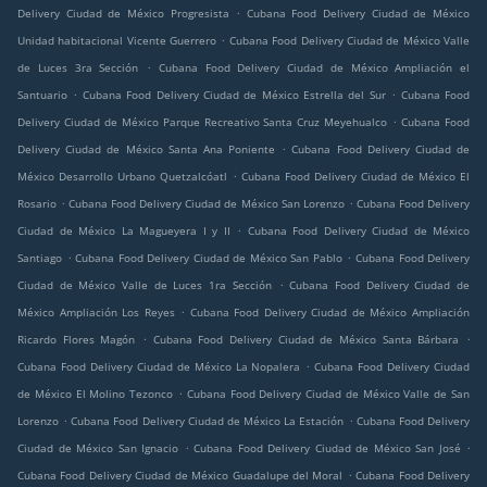
.
Delivery Ciudad de México Progresista
Cubana Food Delivery Ciudad de México
.
Unidad habitacional Vicente Guerrero
Cubana Food Delivery Ciudad de México Valle
.
de Luces 3ra Sección
Cubana Food Delivery Ciudad de México Ampliación el
.
.
Santuario
Cubana Food Delivery Ciudad de México Estrella del Sur
Cubana Food
.
Delivery Ciudad de México Parque Recreativo Santa Cruz Meyehualco
Cubana Food
.
Delivery Ciudad de México Santa Ana Poniente
Cubana Food Delivery Ciudad de
.
México Desarrollo Urbano Quetzalcóatl
Cubana Food Delivery Ciudad de México El
.
.
Rosario
Cubana Food Delivery Ciudad de México San Lorenzo
Cubana Food Delivery
.
Ciudad de México La Magueyera I y II
Cubana Food Delivery Ciudad de México
.
.
Santiago
Cubana Food Delivery Ciudad de México San Pablo
Cubana Food Delivery
.
Ciudad de México Valle de Luces 1ra Sección
Cubana Food Delivery Ciudad de
.
México Ampliación Los Reyes
Cubana Food Delivery Ciudad de México Ampliación
.
.
Ricardo Flores Magón
Cubana Food Delivery Ciudad de México Santa Bárbara
.
Cubana Food Delivery Ciudad de México La Nopalera
Cubana Food Delivery Ciudad
.
de México El Molino Tezonco
Cubana Food Delivery Ciudad de México Valle de San
.
.
Lorenzo
Cubana Food Delivery Ciudad de México La Estación
Cubana Food Delivery
.
.
Ciudad de México San Ignacio
Cubana Food Delivery Ciudad de México San José
.
Cubana Food Delivery Ciudad de México Guadalupe del Moral
Cubana Food Delivery