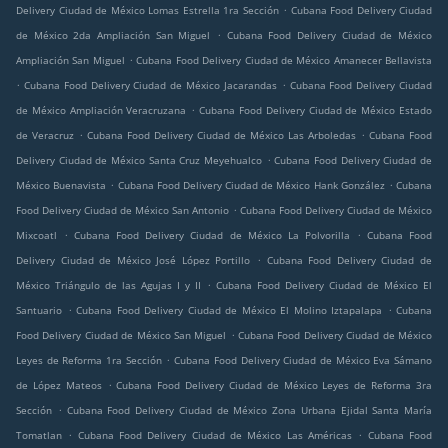
.
Delivery Ciudad de México Lomas Estrella 1ra Sección
Cubana Food Delivery Ciudad
.
de México 2da Ampliación San Miguel
Cubana Food Delivery Ciudad de México
.
Ampliación San Miguel
Cubana Food Delivery Ciudad de México Amanecer Bellavista
.
.
Cubana Food Delivery Ciudad de México Jacarandas
Cubana Food Delivery Ciudad
.
de México Ampliación Veracruzana
Cubana Food Delivery Ciudad de México Estado
.
.
de Veracruz
Cubana Food Delivery Ciudad de México Las Arboledas
Cubana Food
.
Delivery Ciudad de México Santa Cruz Meyehualco
Cubana Food Delivery Ciudad de
.
.
México Buenavista
Cubana Food Delivery Ciudad de México Hank González
Cubana
.
Food Delivery Ciudad de México San Antonio
Cubana Food Delivery Ciudad de México
.
.
Mixcoatl
Cubana Food Delivery Ciudad de México La Polvorilla
Cubana Food
.
Delivery Ciudad de México José López Portillo
Cubana Food Delivery Ciudad de
.
México Triángulo de las Agujas I y II
Cubana Food Delivery Ciudad de México El
.
.
Santuario
Cubana Food Delivery Ciudad de México El Molino Iztapalapa
Cubana
.
Food Delivery Ciudad de México San Miguel
Cubana Food Delivery Ciudad de México
.
Leyes de Reforma 1ra Sección
Cubana Food Delivery Ciudad de México Eva Sámano
.
de López Mateos
Cubana Food Delivery Ciudad de México Leyes de Reforma 3ra
.
Sección
Cubana Food Delivery Ciudad de México Zona Urbana Ejidal Santa María
.
.
Tomatlan
Cubana Food Delivery Ciudad de México Las Américas
Cubana Food