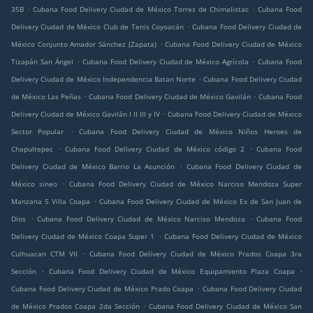
.
.
35B
Cubana Food Delivery Ciudad de México Torres de Chimalistac
Cubana Food
.
Delivery Ciudad de México Club de Tenis Coyoacán
Cubana Food Delivery Ciudad de
.
México Conjunto Amador Sánchez (Zapata)
Cubana Food Delivery Ciudad de México
.
.
Tizapán San Ángel
Cubana Food Delivery Ciudad de México Agrícola
Cubana Food
.
Delivery Ciudad de México Independencia Batan Norte
Cubana Food Delivery Ciudad
.
.
de México Las Peñas
Cubana Food Delivery Ciudad de México Gavilán
Cubana Food
.
Delivery Ciudad de México Gavilán I II III y IV
Cubana Food Delivery Ciudad de México
.
Sector Popular
Cubana Food Delivery Ciudad de México Niños Heroes de
.
.
Chapultepec
Cubana Food Delivery Ciudad de México código 2
Cubana Food
.
Delivery Ciudad de México Barrio La Asunción
Cubana Food Delivery Ciudad de
.
México sineo
Cubana Food Delivery Ciudad de México Narciso Mendoza Super
.
Manzana 5 Villa Coapa
Cubana Food Delivery Ciudad de México Ex de San Juan de
.
.
Dios
Cubana Food Delivery Ciudad de México Narciso Mendoza
Cubana Food
.
Delivery Ciudad de México Coapa Super 1
Cubana Food Delivery Ciudad de México
.
Culhuacan CTM VII
Cubana Food Delivery Ciudad de México Prados Coapa 3ra
.
.
Sección
Cubana Food Delivery Ciudad de México Equipamiento Plaza Coapa
.
Cubana Food Delivery Ciudad de México Prado Coapa
Cubana Food Delivery Ciudad
.
de México Prados Coapa 2da Sección
Cubana Food Delivery Ciudad de México San