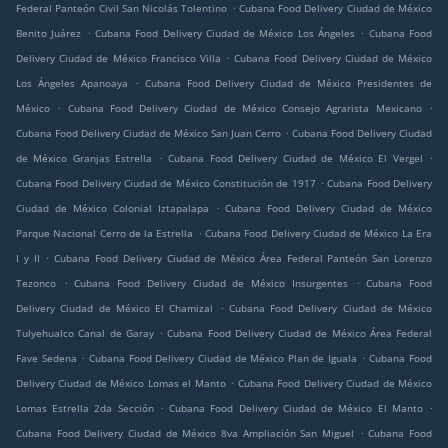
.
Federal Panteón Civil San Nicolás Tolentino
Cubana Food Delivery Ciudad de México
.
.
Benito Juárez
Cubana Food Delivery Ciudad de México Los Ángeles
Cubana Food
.
Delivery Ciudad de México Francisco Villa
Cubana Food Delivery Ciudad de México
.
Los Ángeles Apanoaya
Cubana Food Delivery Ciudad de México Presidentes de
.
.
México
Cubana Food Delivery Ciudad de México Consejo Agrarista Mexicano
.
Cubana Food Delivery Ciudad de México San Juan Cerro
Cubana Food Delivery Ciudad
.
.
de México Granjas Estrella
Cubana Food Delivery Ciudad de México El Vergel
.
Cubana Food Delivery Ciudad de México Constitución de 1917
Cubana Food Delivery
.
Ciudad de México Colonial Iztapalapa
Cubana Food Delivery Ciudad de México
.
Parque Nacional Cerro de la Estrella
Cubana Food Delivery Ciudad de México La Era
.
I y II
Cubana Food Delivery Ciudad de México Área Federal Panteón San Lorenzo
.
.
Tezonco
Cubana Food Delivery Ciudad de México Insurgentes
Cubana Food
.
Delivery Ciudad de México El Chamizal
Cubana Food Delivery Ciudad de México
.
Tulyehualco Canal de Garay
Cubana Food Delivery Ciudad de México Área Federal
.
.
Fave Sedena
Cubana Food Delivery Ciudad de México Plan de Iguala
Cubana Food
.
Delivery Ciudad de México Lomas el Manto
Cubana Food Delivery Ciudad de México
.
.
Lomas Estrella 2da Sección
Cubana Food Delivery Ciudad de México El Manto
.
Cubana Food Delivery Ciudad de México 8va Ampliación San Miguel
Cubana Food