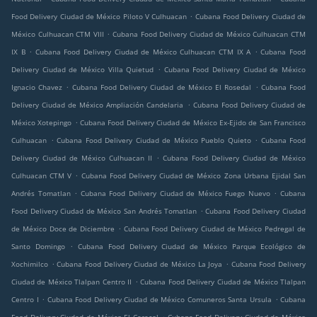
.
Food Delivery Ciudad de México Piloto V Culhuacan
Cubana Food Delivery Ciudad de
.
México Culhuacan CTM VIII
Cubana Food Delivery Ciudad de México Culhuacan CTM
.
.
IX B
Cubana Food Delivery Ciudad de México Culhuacan CTM IX A
Cubana Food
.
Delivery Ciudad de México Villa Quietud
Cubana Food Delivery Ciudad de México
.
.
Ignacio Chavez
Cubana Food Delivery Ciudad de México El Rosedal
Cubana Food
.
Delivery Ciudad de México Ampliación Candelaria
Cubana Food Delivery Ciudad de
.
México Xotepingo
Cubana Food Delivery Ciudad de México Ex-Ejido de San Francisco
.
.
Culhuacan
Cubana Food Delivery Ciudad de México Pueblo Quieto
Cubana Food
.
Delivery Ciudad de México Culhuacan II
Cubana Food Delivery Ciudad de México
.
Culhuacan CTM V
Cubana Food Delivery Ciudad de México Zona Urbana Ejidal San
.
.
Andrés Tomatlan
Cubana Food Delivery Ciudad de México Fuego Nuevo
Cubana
.
Food Delivery Ciudad de México San Andrés Tomatlan
Cubana Food Delivery Ciudad
.
de México Doce de Diciembre
Cubana Food Delivery Ciudad de México Pedregal de
.
Santo Domingo
Cubana Food Delivery Ciudad de México Parque Ecológico de
.
.
Xochimilco
Cubana Food Delivery Ciudad de México La Joya
Cubana Food Delivery
.
Ciudad de México Tlalpan Centro II
Cubana Food Delivery Ciudad de México Tlalpan
.
.
Centro I
Cubana Food Delivery Ciudad de México Comuneros Santa Ursula
Cubana
.