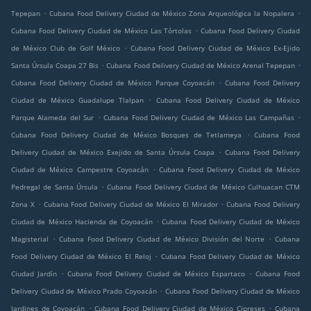
.
.
Tepepan
Cubana Food Delivery Ciudad de México Zona Arqueológica la Nopalera
.
Cubana Food Delivery Ciudad de México Las Tórtolas
Cubana Food Delivery Ciudad
.
de México Club de Golf México
Cubana Food Delivery Ciudad de México Ex-Ejido
.
.
Santa Úrsula Coapa 27 Bis
Cubana Food Delivery Ciudad de México Arenal Tepepan
.
Cubana Food Delivery Ciudad de México Parque Coyoacán
Cubana Food Delivery
.
Ciudad de México Guadalupe Tlalpan
Cubana Food Delivery Ciudad de México
.
.
Parque Alameda del Sur
Cubana Food Delivery Ciudad de México Las Campañas
.
Cubana Food Delivery Ciudad de México Bosques de Tetlameya
Cubana Food
.
Delivery Ciudad de México Exejido de Santa Úrsula Coapa
Cubana Food Delivery
.
Ciudad de México Campestre Coyoacán
Cubana Food Delivery Ciudad de México
.
Pedregal de Santa Úrsula
Cubana Food Delivery Ciudad de México Culhuacan CTM
.
.
Zona X
Cubana Food Delivery Ciudad de México El Mirador
Cubana Food Delivery
.
Ciudad de México Hacienda de Coyoacán
Cubana Food Delivery Ciudad de México
.
.
Magisterial
Cubana Food Delivery Ciudad de México División del Norte
Cubana
.
Food Delivery Ciudad de México El Reloj
Cubana Food Delivery Ciudad de México
.
.
Ciudad Jardín
Cubana Food Delivery Ciudad de México Espartaco
Cubana Food
.
Delivery Ciudad de México Prado Coyoacán
Cubana Food Delivery Ciudad de México
.
.
Jardines de Coyoacán
Cubana Food Delivery Ciudad de México Cipreses
Cubana