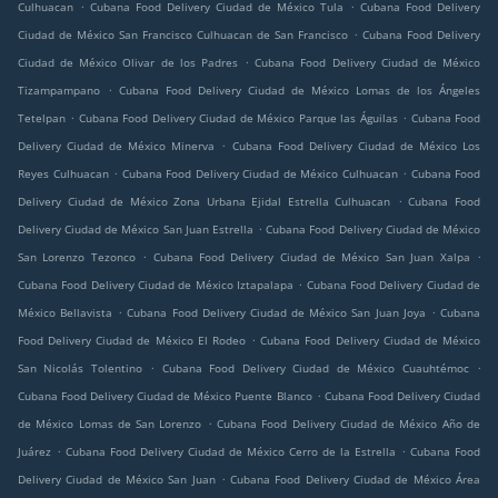
.
.
Culhuacan
Cubana Food Delivery Ciudad de México Tula
Cubana Food Delivery
.
Ciudad de México San Francisco Culhuacan de San Francisco
Cubana Food Delivery
.
Ciudad de México Olivar de los Padres
Cubana Food Delivery Ciudad de México
.
Tizampampano
Cubana Food Delivery Ciudad de México Lomas de los Ángeles
.
.
Tetelpan
Cubana Food Delivery Ciudad de México Parque las Águilas
Cubana Food
.
Delivery Ciudad de México Minerva
Cubana Food Delivery Ciudad de México Los
.
.
Reyes Culhuacan
Cubana Food Delivery Ciudad de México Culhuacan
Cubana Food
.
Delivery Ciudad de México Zona Urbana Ejidal Estrella Culhuacan
Cubana Food
.
Delivery Ciudad de México San Juan Estrella
Cubana Food Delivery Ciudad de México
.
.
San Lorenzo Tezonco
Cubana Food Delivery Ciudad de México San Juan Xalpa
.
Cubana Food Delivery Ciudad de México Iztapalapa
Cubana Food Delivery Ciudad de
.
.
México Bellavista
Cubana Food Delivery Ciudad de México San Juan Joya
Cubana
.
Food Delivery Ciudad de México El Rodeo
Cubana Food Delivery Ciudad de México
.
.
San Nicolás Tolentino
Cubana Food Delivery Ciudad de México Cuauhtémoc
.
Cubana Food Delivery Ciudad de México Puente Blanco
Cubana Food Delivery Ciudad
.
de México Lomas de San Lorenzo
Cubana Food Delivery Ciudad de México Año de
.
.
Juárez
Cubana Food Delivery Ciudad de México Cerro de la Estrella
Cubana Food
.
Delivery Ciudad de México San Juan
Cubana Food Delivery Ciudad de México Área