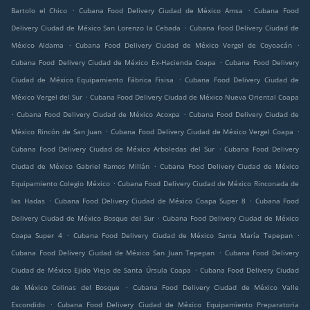
.
.
Bartolo el Chico
Cubana Food Delivery Ciudad de México Amsa
Cubana Food
.
Delivery Ciudad de México San Lorenzo la Cebada
Cubana Food Delivery Ciudad de
.
.
México Aldama
Cubana Food Delivery Ciudad de México Vergel de Coyoacán
.
Cubana Food Delivery Ciudad de México Ex-Hacienda Coapa
Cubana Food Delivery
.
Ciudad de México Equipamiento Fábrica Fisisa
Cubana Food Delivery Ciudad de
.
México Vergel del Sur
Cubana Food Delivery Ciudad de México Nueva Oriental Coapa
.
.
Cubana Food Delivery Ciudad de México Acoxpa
Cubana Food Delivery Ciudad de
.
.
México Rincón de San Juan
Cubana Food Delivery Ciudad de México Vergel Coapa
.
Cubana Food Delivery Ciudad de México Arboledas del Sur
Cubana Food Delivery
.
Ciudad de México Gabriel Ramos Millán
Cubana Food Delivery Ciudad de México
.
Equipamiento Colegio México
Cubana Food Delivery Ciudad de México Rinconada de
.
.
las Hadas
Cubana Food Delivery Ciudad de México Coapa Super 8
Cubana Food
.
Delivery Ciudad de México Bosque del Sur
Cubana Food Delivery Ciudad de México
.
.
Coapa Super 4
Cubana Food Delivery Ciudad de México Santa María Tepepan
.
Cubana Food Delivery Ciudad de México San Juan Tepepan
Cubana Food Delivery
.
Ciudad de México Ejido Viejo de Santa Úrsula Coapa
Cubana Food Delivery Ciudad
.
de México Colinas del Bosque
Cubana Food Delivery Ciudad de México Valle
.
Escondido
Cubana Food Delivery Ciudad de México Equipamiento Preparatoria