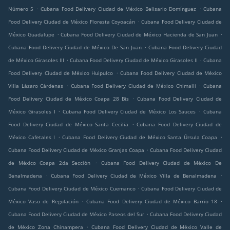
.
.
Número 5
Cubana Food Delivery Ciudad de México Belisario Domínguez
Cubana
.
Food Delivery Ciudad de México Floresta Coyoacán
Cubana Food Delivery Ciudad de
.
.
México Guadalupe
Cubana Food Delivery Ciudad de México Hacienda de San Juan
.
Cubana Food Delivery Ciudad de México De San Juan
Cubana Food Delivery Ciudad
.
.
de México Girasoles III
Cubana Food Delivery Ciudad de México Girasoles II
Cubana
.
Food Delivery Ciudad de México Huipulco
Cubana Food Delivery Ciudad de México
.
.
Villa Lázaro Cárdenas
Cubana Food Delivery Ciudad de México Chimalli
Cubana
.
Food Delivery Ciudad de México Coapa 28 Bis
Cubana Food Delivery Ciudad de
.
.
México Girasoles I
Cubana Food Delivery Ciudad de México Los Sauces
Cubana
.
Food Delivery Ciudad de México Santa Cecilia
Cubana Food Delivery Ciudad de
.
.
México Cafetales I
Cubana Food Delivery Ciudad de México Santa Úrsula Coapa
.
Cubana Food Delivery Ciudad de México Granjas Coapa
Cubana Food Delivery Ciudad
.
de México Coapa 2da Sección
Cubana Food Delivery Ciudad de México De
.
.
Benalmadena
Cubana Food Delivery Ciudad de México Villa de Benalmadena
.
Cubana Food Delivery Ciudad de México Cuemanco
Cubana Food Delivery Ciudad de
.
.
México Vaso de Regulación
Cubana Food Delivery Ciudad de México Barrio 18
.
Cubana Food Delivery Ciudad de México Paseos del Sur
Cubana Food Delivery Ciudad
.
de México Zona Chinampera
Cubana Food Delivery Ciudad de México Valle de