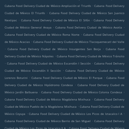
.
Cubana Food Delivery Ciudad de México Ampliación el Triunfo
Cubana Food Delivery
.
Ciudad de México El Triunfo
Cubana Food Delivery Ciudad de México San Juanico
.
.
Nextipac
Cubana Food Delivery Ciudad de México El Sifón
Cubana Food Delivery
.
.
Ciudad de México General Anaya
Cubana Food Delivery Ciudad de México Axotla
.
Cubana Food Delivery Ciudad de México Roma Norte
Cubana Food Delivery Ciudad
.
de México Acacias
Cubana Food Delivery Ciudad de México Tlacoquemecatl del Valle
.
.
Cubana Food Delivery Ciudad de México Insurgentes San Borja
Cubana Food
.
Delivery Ciudad de México Nápoles
Cubana Food Delivery Ciudad de México Tránsito
.
.
Cubana Food Delivery Ciudad de México Escandón I Sección
Cubana Food Delivery
.
Ciudad de México Escandón II Sección
Cubana Food Delivery Ciudad de México
.
.
Lorenzo Boturini
Cubana Food Delivery Ciudad de México El Parque
Cubana Food
.
Delivery Ciudad de México Hipódromo Condesa
Cubana Food Delivery Ciudad de
.
.
México Jardín Balbuena
Cubana Food Delivery Ciudad de México Colonia Condesa
.
Cubana Food Delivery Ciudad de México Magdalena Mixihuca
Cubana Food Delivery
.
Ciudad de México Pueblo de la Magdalena Mixihuca
Cubana Food Delivery Ciudad de
.
.
México Coyuya
Cubana Food Delivery Ciudad de México Los Picos de Iztacalco I A
.
Cubana Food Delivery Ciudad de México Barrio de San Miguel
Cubana Food Delivery
.
Ciudad de México Los Picos de Iztacalco II A
Cubana Food Delivery Ciudad de México