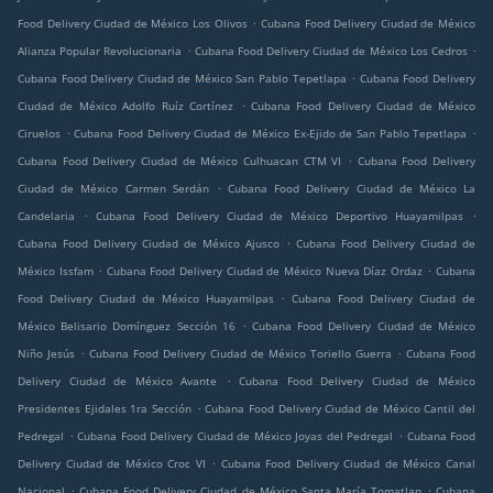
.
Food Delivery Ciudad de México Los Olivos
Cubana Food Delivery Ciudad de México
.
.
Alianza Popular Revolucionaria
Cubana Food Delivery Ciudad de México Los Cedros
.
Cubana Food Delivery Ciudad de México San Pablo Tepetlapa
Cubana Food Delivery
.
Ciudad de México Adolfo Ruíz Cortínez
Cubana Food Delivery Ciudad de México
.
.
Ciruelos
Cubana Food Delivery Ciudad de México Ex-Ejido de San Pablo Tepetlapa
.
Cubana Food Delivery Ciudad de México Culhuacan CTM VI
Cubana Food Delivery
.
Ciudad de México Carmen Serdán
Cubana Food Delivery Ciudad de México La
.
.
Candelaria
Cubana Food Delivery Ciudad de México Deportivo Huayamilpas
.
Cubana Food Delivery Ciudad de México Ajusco
Cubana Food Delivery Ciudad de
.
.
México Issfam
Cubana Food Delivery Ciudad de México Nueva Díaz Ordaz
Cubana
.
Food Delivery Ciudad de México Huayamilpas
Cubana Food Delivery Ciudad de
.
México Belisario Domínguez Sección 16
Cubana Food Delivery Ciudad de México
.
.
Niño Jesús
Cubana Food Delivery Ciudad de México Toriello Guerra
Cubana Food
.
Delivery Ciudad de México Avante
Cubana Food Delivery Ciudad de México
.
Presidentes Ejidales 1ra Sección
Cubana Food Delivery Ciudad de México Cantil del
.
.
Pedregal
Cubana Food Delivery Ciudad de México Joyas del Pedregal
Cubana Food
.
Delivery Ciudad de México Croc VI
Cubana Food Delivery Ciudad de México Canal
.
.
Nacional
Cubana Food Delivery Ciudad de México Santa María Tomatlan
Cubana