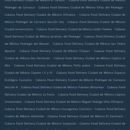
Food Delivery Ciudad de México El Caracol
Cubana Food Delivery Ciudad de México
.
.
Pedregal de Carrasco
Cubana Food Delivery Ciudad de México Villas del Pedregal
.
Cubana Food Delivery Ciudad de México Olímpica
Cubana Food Delivery Ciudad de
.
México Pedregal de Carrasco Sección 6ta
Cubana Food Delivery Ciudad de México
.
.
Ciudad Universitaria
Cubana Food Delivery Ciudad de México Isidro Fabela
Cubana
.
Food Delivery Ciudad de México Jardines del Pedregal
Cubana Food Delivery Ciudad
.
de México Pedregal del Maurel
Cubana Food Delivery Ciudad de México San Pedro
.
.
Apostol
Cubana Food Delivery Ciudad de México Tlalpan
Cubana Food Delivery
.
Ciudad de México San Fernando
Cubana Food Delivery Ciudad de México Copilco el
.
.
Alto
Cubana Food Delivery Ciudad de México Peña pobre
Cubana Food Delivery
.
Ciudad de México Zapote I II y III
Cubana Food Delivery Ciudad de México Espacio
.
Ecológico Cuicuilco
Cubana Food Delivery Ciudad de México Pedregal de Carrasco
.
.
Sección A
Cubana Food Delivery Ciudad de México Fuentes Brotantes
Cubana Food
.
Delivery Ciudad de México La Fama
Cubana Food Delivery Ciudad de México Copilco
.
.
Universidad
Cubana Food Delivery Ciudad de México Miguel Hidalgo Villa Olímpica
.
Cubana Food Delivery Ciudad de México Insurgentes Cuicuilco
Cubana Food Delivery
.
.
Ciudad de México Atlántida
Cubana Food Delivery Ciudad de México El Centinela
.
Cubana Food Delivery Ciudad de México Coyoacán
Cubana Food Delivery Ciudad de
.
.