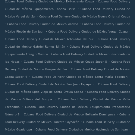
.
Cubana Food Delivery Ciudad de México Ex-Hacienda Coapa
Cubana Food Delivery
.
Ciudad de México Equipamiento Fábrica Fisisa
Cubana Food Delivery Ciudad de
.
México Vergel del Sur
Cubana Food Delivery Ciudad de México Nueva Oriental Coapa
.
.
Cubana Food Delivery Ciudad de México Acoxpa
Cubana Food Delivery Ciudad de
.
.
México Rincón de San Juan
Cubana Food Delivery Ciudad de México Vergel Coapa
.
Cubana Food Delivery Ciudad de México Arboledas del Sur
Cubana Food Delivery
.
Ciudad de México Gabriel Ramos Millán
Cubana Food Delivery Ciudad de México
.
Equipamiento Colegio México
Cubana Food Delivery Ciudad de México Rinconada de
.
.
las Hadas
Cubana Food Delivery Ciudad de México Coapa Super 8
Cubana Food
.
Delivery Ciudad de México Bosque del Sur
Cubana Food Delivery Ciudad de México
.
.
Coapa Super 4
Cubana Food Delivery Ciudad de México Santa María Tepepan
.
Cubana Food Delivery Ciudad de México San Juan Tepepan
Cubana Food Delivery
.
Ciudad de México Ejido Viejo de Santa Úrsula Coapa
Cubana Food Delivery Ciudad
.
de México Colinas del Bosque
Cubana Food Delivery Ciudad de México Valle
.
Escondido
Cubana Food Delivery Ciudad de México Equipamiento Preparatoria
.
.
Número 5
Cubana Food Delivery Ciudad de México Belisario Domínguez
Cubana
.
Food Delivery Ciudad de México Floresta Coyoacán
Cubana Food Delivery Ciudad de
.
.
México Guadalupe
Cubana Food Delivery Ciudad de México Hacienda de San Juan