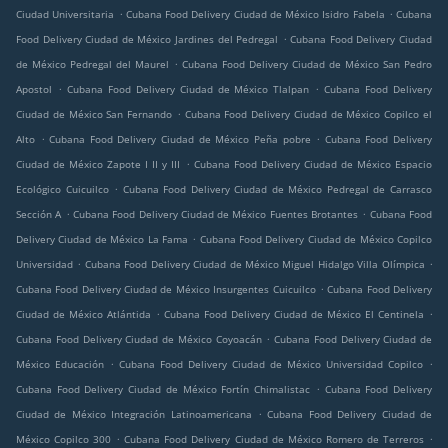
.
.
Ciudad Universitaria
Cubana Food Delivery Ciudad de México Isidro Fabela
Cubana
.
Food Delivery Ciudad de México Jardines del Pedregal
Cubana Food Delivery Ciudad
.
de México Pedregal del Maurel
Cubana Food Delivery Ciudad de México San Pedro
.
.
Apostol
Cubana Food Delivery Ciudad de México Tlalpan
Cubana Food Delivery
.
Ciudad de México San Fernando
Cubana Food Delivery Ciudad de México Copilco el
.
.
Alto
Cubana Food Delivery Ciudad de México Peña pobre
Cubana Food Delivery
.
Ciudad de México Zapote I II y III
Cubana Food Delivery Ciudad de México Espacio
.
Ecológico Cuicuilco
Cubana Food Delivery Ciudad de México Pedregal de Carrasco
.
.
Sección A
Cubana Food Delivery Ciudad de México Fuentes Brotantes
Cubana Food
.
Delivery Ciudad de México La Fama
Cubana Food Delivery Ciudad de México Copilco
.
.
Universidad
Cubana Food Delivery Ciudad de México Miguel Hidalgo Villa Olímpica
.
Cubana Food Delivery Ciudad de México Insurgentes Cuicuilco
Cubana Food Delivery
.
.
Ciudad de México Atlántida
Cubana Food Delivery Ciudad de México El Centinela
.
Cubana Food Delivery Ciudad de México Coyoacán
Cubana Food Delivery Ciudad de
.
.
México Educación
Cubana Food Delivery Ciudad de México Universidad Copilco
.
Cubana Food Delivery Ciudad de México Fortín Chimalistac
Cubana Food Delivery
.
Ciudad de México Integración Latinoamericana
Cubana Food Delivery Ciudad de
.
.
México Copilco 300
Cubana Food Delivery Ciudad de México Romero de Terreros