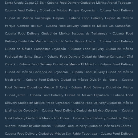
.
.
Santa Úrsula Coapa 27 Bis
Cubana Food Delivery Ciudad de México Arenal Tepepan
.
Cubana Food Delivery Ciudad de México Parque Coyoacán
Cubana Food Delivery
.
Ciudad de México Guadalupe Tlalpan
Cubana Food Delivery Ciudad de México
.
.
Parque Alameda del Sur
Cubana Food Delivery Ciudad de México Las Campañas
.
Cubana Food Delivery Ciudad de México Bosques de Tetlameya
Cubana Food
.
Delivery Ciudad de México Exejido de Santa Úrsula Coapa
Cubana Food Delivery
.
Ciudad de México Campestre Coyoacán
Cubana Food Delivery Ciudad de México
.
Pedregal de Santa Úrsula
Cubana Food Delivery Ciudad de México Culhuacan CTM
.
.
Zona X
Cubana Food Delivery Ciudad de México El Mirador
Cubana Food Delivery
.
Ciudad de México Hacienda de Coyoacán
Cubana Food Delivery Ciudad de México
.
.
Magisterial
Cubana Food Delivery Ciudad de México División del Norte
Cubana
.
Food Delivery Ciudad de México El Reloj
Cubana Food Delivery Ciudad de México
.
.
Ciudad Jardín
Cubana Food Delivery Ciudad de México Espartaco
Cubana Food
.
Delivery Ciudad de México Prado Coyoacán
Cubana Food Delivery Ciudad de México
.
.
Jardines de Coyoacán
Cubana Food Delivery Ciudad de México Cipreses
Cubana
.
Food Delivery Ciudad de México Los Olivos
Cubana Food Delivery Ciudad de México
.
.
Alianza Popular Revolucionaria
Cubana Food Delivery Ciudad de México Los Cedros
.
Cubana Food Delivery Ciudad de México San Pablo Tepetlapa
Cubana Food Delivery