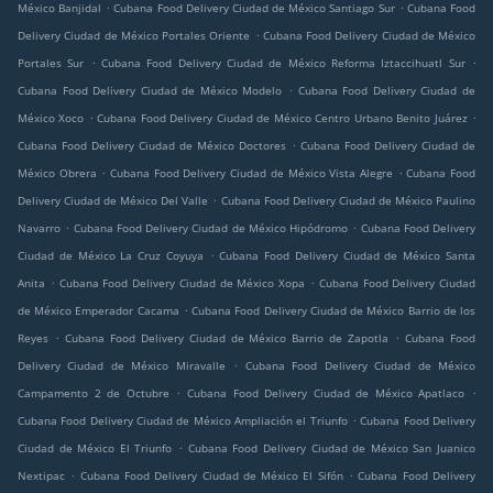
.
.
México Banjidal
Cubana Food Delivery Ciudad de México Santiago Sur
Cubana Food
.
Delivery Ciudad de México Portales Oriente
Cubana Food Delivery Ciudad de México
.
.
Portales Sur
Cubana Food Delivery Ciudad de México Reforma Iztaccihuatl Sur
.
Cubana Food Delivery Ciudad de México Modelo
Cubana Food Delivery Ciudad de
.
.
México Xoco
Cubana Food Delivery Ciudad de México Centro Urbano Benito Juárez
.
Cubana Food Delivery Ciudad de México Doctores
Cubana Food Delivery Ciudad de
.
.
México Obrera
Cubana Food Delivery Ciudad de México Vista Alegre
Cubana Food
.
Delivery Ciudad de México Del Valle
Cubana Food Delivery Ciudad de México Paulino
.
.
Navarro
Cubana Food Delivery Ciudad de México Hipódromo
Cubana Food Delivery
.
Ciudad de México La Cruz Coyuya
Cubana Food Delivery Ciudad de México Santa
.
.
Anita
Cubana Food Delivery Ciudad de México Xopa
Cubana Food Delivery Ciudad
.
de México Emperador Cacama
Cubana Food Delivery Ciudad de México Barrio de los
.
.
Reyes
Cubana Food Delivery Ciudad de México Barrio de Zapotla
Cubana Food
.
Delivery Ciudad de México Miravalle
Cubana Food Delivery Ciudad de México
.
.
Campamento 2 de Octubre
Cubana Food Delivery Ciudad de México Apatlaco
.
Cubana Food Delivery Ciudad de México Ampliación el Triunfo
Cubana Food Delivery
.
Ciudad de México El Triunfo
Cubana Food Delivery Ciudad de México San Juanico
.
.
Nextipac
Cubana Food Delivery Ciudad de México El Sifón
Cubana Food Delivery