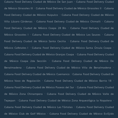
.
Cubana Food Delivery Ciudad de México De San Juan
Cubana Food Delivery Ciudad
.
.
de México Girasoles III
Cubana Food Delivery Ciudad de México Girasoles II
Cubana
.
Food Delivery Ciudad de México Huipulco
Cubana Food Delivery Ciudad de México
.
.
Villa Lázaro Cárdenas
Cubana Food Delivery Ciudad de México Chimalli
Cubana
.
Food Delivery Ciudad de México Coapa 28 Bis
Cubana Food Delivery Ciudad de
.
.
México Girasoles I
Cubana Food Delivery Ciudad de México Los Sauces
Cubana
.
Food Delivery Ciudad de México Santa Cecilia
Cubana Food Delivery Ciudad de
.
.
México Cafetales I
Cubana Food Delivery Ciudad de México Santa Úrsula Coapa
.
Cubana Food Delivery Ciudad de México Granjas Coapa
Cubana Food Delivery Ciudad
.
de México Coapa 2da Sección
Cubana Food Delivery Ciudad de México De
.
.
Benalmadena
Cubana Food Delivery Ciudad de México Villa de Benalmadena
.
Cubana Food Delivery Ciudad de México Cuemanco
Cubana Food Delivery Ciudad de
.
.
México Vaso de Regulación
Cubana Food Delivery Ciudad de México Barrio 18
.
Cubana Food Delivery Ciudad de México Paseos del Sur
Cubana Food Delivery Ciudad
.
de México Zona Chinampera
Cubana Food Delivery Ciudad de México Valle de
.
.
Tepepan
Cubana Food Delivery Ciudad de México Zona Arqueológica la Nopalera
.
Cubana Food Delivery Ciudad de México Las Tórtolas
Cubana Food Delivery Ciudad
.
de México Club de Golf México
Cubana Food Delivery Ciudad de México Ex-Ejido