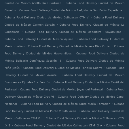
.
Ciudad de México Adolfo Ruíz Cortínez
Cubana Food Delivery Ciudad de México
.
.
Ciruelos
Cubana Food Delivery Ciudad de México Ex-Ejido de San Pablo Tepetlapa
.
Cubana Food Delivery Ciudad de México Culhuacan CTM VI
Cubana Food Delivery
.
Ciudad de México Carmen Serdán
Cubana Food Delivery Ciudad de México La
.
.
Candelaria
Cubana Food Delivery Ciudad de México Deportivo Huayamilpas
.
Cubana Food Delivery Ciudad de México Ajusco
Cubana Food Delivery Ciudad de
.
.
México Issfam
Cubana Food Delivery Ciudad de México Nueva Díaz Ordaz
Cubana
.
Food Delivery Ciudad de México Huayamilpas
Cubana Food Delivery Ciudad de
.
México Belisario Domínguez Sección 16
Cubana Food Delivery Ciudad de México
.
.
Niño Jesús
Cubana Food Delivery Ciudad de México Toriello Guerra
Cubana Food
.
Delivery Ciudad de México Avante
Cubana Food Delivery Ciudad de México
.
Presidentes Ejidales 1ra Sección
Cubana Food Delivery Ciudad de México Cantil del
.
.
Pedregal
Cubana Food Delivery Ciudad de México Joyas del Pedregal
Cubana Food
.
Delivery Ciudad de México Croc VI
Cubana Food Delivery Ciudad de México Canal
.
.
Nacional
Cubana Food Delivery Ciudad de México Santa María Tomatlan
Cubana
.
Food Delivery Ciudad de México Piloto V Culhuacan
Cubana Food Delivery Ciudad de
.
México Culhuacan CTM VIII
Cubana Food Delivery Ciudad de México Culhuacan CTM
.
.
IX B
Cubana Food Delivery Ciudad de México Culhuacan CTM IX A
Cubana Food