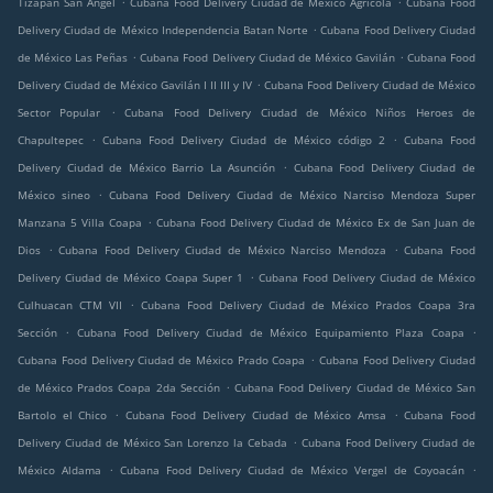
Tizapán San Ángel
Cubana Food Delivery Ciudad de México Agrícola
Cubana Food
.
Delivery Ciudad de México Independencia Batan Norte
Cubana Food Delivery Ciudad
.
.
de México Las Peñas
Cubana Food Delivery Ciudad de México Gavilán
Cubana Food
.
Delivery Ciudad de México Gavilán I II III y IV
Cubana Food Delivery Ciudad de México
.
Sector Popular
Cubana Food Delivery Ciudad de México Niños Heroes de
.
.
Chapultepec
Cubana Food Delivery Ciudad de México código 2
Cubana Food
.
Delivery Ciudad de México Barrio La Asunción
Cubana Food Delivery Ciudad de
.
México sineo
Cubana Food Delivery Ciudad de México Narciso Mendoza Super
.
Manzana 5 Villa Coapa
Cubana Food Delivery Ciudad de México Ex de San Juan de
.
.
Dios
Cubana Food Delivery Ciudad de México Narciso Mendoza
Cubana Food
.
Delivery Ciudad de México Coapa Super 1
Cubana Food Delivery Ciudad de México
.
Culhuacan CTM VII
Cubana Food Delivery Ciudad de México Prados Coapa 3ra
.
.
Sección
Cubana Food Delivery Ciudad de México Equipamiento Plaza Coapa
.
Cubana Food Delivery Ciudad de México Prado Coapa
Cubana Food Delivery Ciudad
.
de México Prados Coapa 2da Sección
Cubana Food Delivery Ciudad de México San
.
.
Bartolo el Chico
Cubana Food Delivery Ciudad de México Amsa
Cubana Food
.
Delivery Ciudad de México San Lorenzo la Cebada
Cubana Food Delivery Ciudad de
.
.
México Aldama
Cubana Food Delivery Ciudad de México Vergel de Coyoacán