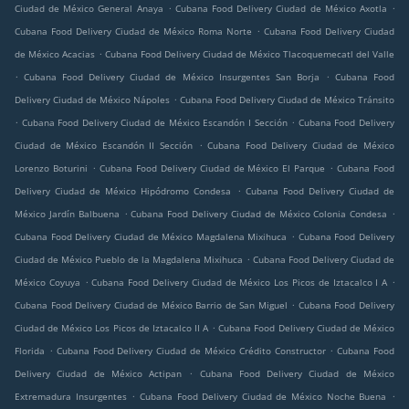
.
.
Ciudad de México General Anaya
Cubana Food Delivery Ciudad de México Axotla
.
Cubana Food Delivery Ciudad de México Roma Norte
Cubana Food Delivery Ciudad
.
de México Acacias
Cubana Food Delivery Ciudad de México Tlacoquemecatl del Valle
.
.
Cubana Food Delivery Ciudad de México Insurgentes San Borja
Cubana Food
.
Delivery Ciudad de México Nápoles
Cubana Food Delivery Ciudad de México Tránsito
.
.
Cubana Food Delivery Ciudad de México Escandón I Sección
Cubana Food Delivery
.
Ciudad de México Escandón II Sección
Cubana Food Delivery Ciudad de México
.
.
Lorenzo Boturini
Cubana Food Delivery Ciudad de México El Parque
Cubana Food
.
Delivery Ciudad de México Hipódromo Condesa
Cubana Food Delivery Ciudad de
.
.
México Jardín Balbuena
Cubana Food Delivery Ciudad de México Colonia Condesa
.
Cubana Food Delivery Ciudad de México Magdalena Mixihuca
Cubana Food Delivery
.
Ciudad de México Pueblo de la Magdalena Mixihuca
Cubana Food Delivery Ciudad de
.
.
México Coyuya
Cubana Food Delivery Ciudad de México Los Picos de Iztacalco I A
.
Cubana Food Delivery Ciudad de México Barrio de San Miguel
Cubana Food Delivery
.
Ciudad de México Los Picos de Iztacalco II A
Cubana Food Delivery Ciudad de México
.
.
Florida
Cubana Food Delivery Ciudad de México Crédito Constructor
Cubana Food
.
Delivery Ciudad de México Actipan
Cubana Food Delivery Ciudad de México
.
.
Extremadura Insurgentes
Cubana Food Delivery Ciudad de México Noche Buena