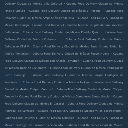
.
Delivery Ciudad de México Villa Quietud
Cubana Food Delivery Ciudad de México
.
.
Ignacio Chavez
Cubana Food Delivery Ciudad de México El Rosedal
Cubana Food
.
Delivery Ciudad de México Ampliación Candelaria
Cubana Food Delivery Ciudad de
.
México Xotepingo
Cubana Food Delivery Ciudad de México Ex-Ejido de San Francisco
.
.
Culhuacan
Cubana Food Delivery Ciudad de México Pueblo Quieto
Cubana Food
.
Delivery Ciudad de México Culhuacan II
Cubana Food Delivery Ciudad de México
.
Culhuacan CTM V
Cubana Food Delivery Ciudad de México Zona Urbana Ejidal San
.
.
Andrés Tomatlan
Cubana Food Delivery Ciudad de México Fuego Nuevo
Cubana
.
Food Delivery Ciudad de México San Andrés Tomatlan
Cubana Food Delivery Ciudad
.
de México Doce de Diciembre
Cubana Food Delivery Ciudad de México Pedregal de
.
Santo Domingo
Cubana Food Delivery Ciudad de México Parque Ecológico de
.
.
Xochimilco
Cubana Food Delivery Ciudad de México La Joya
Cubana Food Delivery
.
Ciudad de México Tlalpan Centro II
Cubana Food Delivery Ciudad de México Tlalpan
.
.
Centro I
Cubana Food Delivery Ciudad de México Comuneros Santa Ursula
Cubana
.
Food Delivery Ciudad de México El Caracol
Cubana Food Delivery Ciudad de México
.
.
Pedregal de Carrasco
Cubana Food Delivery Ciudad de México Villas del Pedregal
.
Cubana Food Delivery Ciudad de México Olímpica
Cubana Food Delivery Ciudad de
.
México Pedregal de Carrasco Sección 6ta
Cubana Food Delivery Ciudad de México