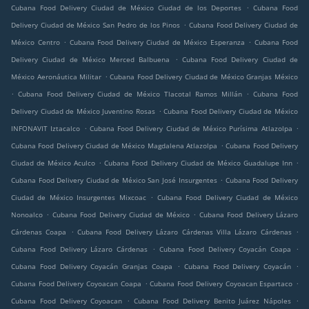
.
Cubana Food Delivery Ciudad de México Ciudad de los Deportes
Cubana Food
.
Delivery Ciudad de México San Pedro de los Pinos
Cubana Food Delivery Ciudad de
.
.
México Centro
Cubana Food Delivery Ciudad de México Esperanza
Cubana Food
.
Delivery Ciudad de México Merced Balbuena
Cubana Food Delivery Ciudad de
.
México Aeronáutica Militar
Cubana Food Delivery Ciudad de México Granjas México
.
.
Cubana Food Delivery Ciudad de México Tlacotal Ramos Millán
Cubana Food
.
Delivery Ciudad de México Juventino Rosas
Cubana Food Delivery Ciudad de México
.
.
INFONAVIT Iztacalco
Cubana Food Delivery Ciudad de México Purísima Atlazolpa
.
Cubana Food Delivery Ciudad de México Magdalena Atlazolpa
Cubana Food Delivery
.
.
Ciudad de México Aculco
Cubana Food Delivery Ciudad de México Guadalupe Inn
.
Cubana Food Delivery Ciudad de México San José Insurgentes
Cubana Food Delivery
.
Ciudad de México Insurgentes Mixcoac
Cubana Food Delivery Ciudad de México
.
.
Nonoalco
Cubana Food Delivery Ciudad de México
Cubana Food Delivery Lázaro
.
.
Cárdenas Coapa
Cubana Food Delivery Lázaro Cárdenas Villa Lázaro Cárdenas
.
.
Cubana Food Delivery Lázaro Cárdenas
Cubana Food Delivery Coyacán Coapa
.
.
Cubana Food Delivery Coyacán Granjas Coapa
Cubana Food Delivery Coyacán
.
.
Cubana Food Delivery Coyoacan Coapa
Cubana Food Delivery Coyoacan Espartaco
.
.
Cubana Food Delivery Coyoacan
Cubana Food Delivery Benito Juárez Nápoles