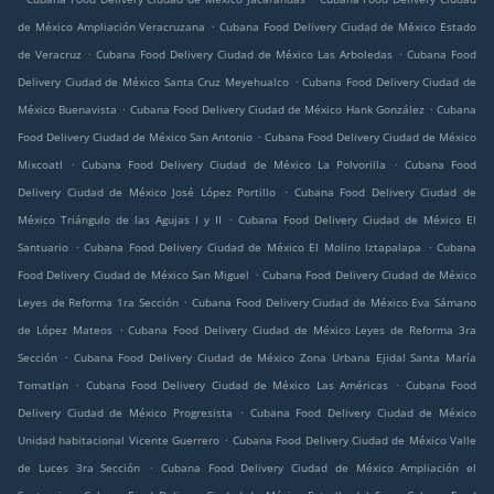
.
de México Ampliación Veracruzana
Cubana Food Delivery Ciudad de México Estado
.
.
de Veracruz
Cubana Food Delivery Ciudad de México Las Arboledas
Cubana Food
.
Delivery Ciudad de México Santa Cruz Meyehualco
Cubana Food Delivery Ciudad de
.
.
México Buenavista
Cubana Food Delivery Ciudad de México Hank González
Cubana
.
Food Delivery Ciudad de México San Antonio
Cubana Food Delivery Ciudad de México
.
.
Mixcoatl
Cubana Food Delivery Ciudad de México La Polvorilla
Cubana Food
.
Delivery Ciudad de México José López Portillo
Cubana Food Delivery Ciudad de
.
México Triángulo de las Agujas I y II
Cubana Food Delivery Ciudad de México El
.
.
Santuario
Cubana Food Delivery Ciudad de México El Molino Iztapalapa
Cubana
.
Food Delivery Ciudad de México San Miguel
Cubana Food Delivery Ciudad de México
.
Leyes de Reforma 1ra Sección
Cubana Food Delivery Ciudad de México Eva Sámano
.
de López Mateos
Cubana Food Delivery Ciudad de México Leyes de Reforma 3ra
.
Sección
Cubana Food Delivery Ciudad de México Zona Urbana Ejidal Santa María
.
.
Tomatlan
Cubana Food Delivery Ciudad de México Las Américas
Cubana Food
.
Delivery Ciudad de México Progresista
Cubana Food Delivery Ciudad de México
.
Unidad habitacional Vicente Guerrero
Cubana Food Delivery Ciudad de México Valle
.
de Luces 3ra Sección
Cubana Food Delivery Ciudad de México Ampliación el
.
.