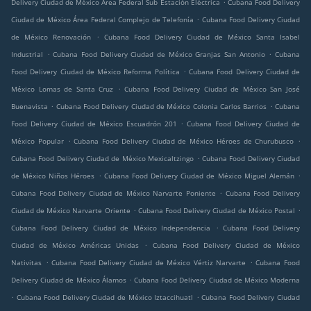
.
Delivery Ciudad de México Área Federal Sub Estación Eléctrica
Cubana Food Delivery
.
Ciudad de México Área Federal Complejo de Telefonía
Cubana Food Delivery Ciudad
.
de México Renovación
Cubana Food Delivery Ciudad de México Santa Isabel
.
.
Industrial
Cubana Food Delivery Ciudad de México Granjas San Antonio
Cubana
.
Food Delivery Ciudad de México Reforma Política
Cubana Food Delivery Ciudad de
.
México Lomas de Santa Cruz
Cubana Food Delivery Ciudad de México San José
.
.
Buenavista
Cubana Food Delivery Ciudad de México Colonia Carlos Barrios
Cubana
.
Food Delivery Ciudad de México Escuadrón 201
Cubana Food Delivery Ciudad de
.
.
México Popular
Cubana Food Delivery Ciudad de México Héroes de Churubusco
.
Cubana Food Delivery Ciudad de México Mexicaltzingo
Cubana Food Delivery Ciudad
.
.
de México Niños Héroes
Cubana Food Delivery Ciudad de México Miguel Alemán
.
Cubana Food Delivery Ciudad de México Narvarte Poniente
Cubana Food Delivery
.
.
Ciudad de México Narvarte Oriente
Cubana Food Delivery Ciudad de México Postal
.
Cubana Food Delivery Ciudad de México Independencia
Cubana Food Delivery
.
Ciudad de México Américas Unidas
Cubana Food Delivery Ciudad de México
.
.
Nativitas
Cubana Food Delivery Ciudad de México Vértiz Narvarte
Cubana Food
.
Delivery Ciudad de México Álamos
Cubana Food Delivery Ciudad de México Moderna
.
.
Cubana Food Delivery Ciudad de México Iztaccihuatl
Cubana Food Delivery Ciudad