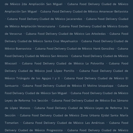
.
de México 2da Ampliación San Miguel
Cubana Food Delivery Ciudad de México
.
Ampliación San Miguel
Cubana Food Delivery Ciudad de México Amanecer Bellavista
.
.
Cubana Food Delivery Ciudad de México Jacarandas
Cubana Food Delivery Ciudad
.
de México Ampliación Veracruzana
Cubana Food Delivery Ciudad de México Estado
.
.
de Veracruz
Cubana Food Delivery Ciudad de México Las Arboledas
Cubana Food
.
Delivery Ciudad de México Santa Cruz Meyehualco
Cubana Food Delivery Ciudad de
.
.
México Buenavista
Cubana Food Delivery Ciudad de México Hank González
Cubana
.
Food Delivery Ciudad de México San Antonio
Cubana Food Delivery Ciudad de México
.
.
Mixcoatl
Cubana Food Delivery Ciudad de México La Polvorilla
Cubana Food
.
Delivery Ciudad de México José López Portillo
Cubana Food Delivery Ciudad de
.
México Triángulo de las Agujas I y II
Cubana Food Delivery Ciudad de México El
.
.
Santuario
Cubana Food Delivery Ciudad de México El Molino Iztapalapa
Cubana
.
Food Delivery Ciudad de México San Miguel
Cubana Food Delivery Ciudad de México
.
Leyes de Reforma 1ra Sección
Cubana Food Delivery Ciudad de México Eva Sámano
.
de López Mateos
Cubana Food Delivery Ciudad de México Leyes de Reforma 3ra
.
Sección
Cubana Food Delivery Ciudad de México Zona Urbana Ejidal Santa María
.
.
Tomatlan
Cubana Food Delivery Ciudad de México Las Américas
Cubana Food
.
Delivery Ciudad de México Progresista
Cubana Food Delivery Ciudad de México