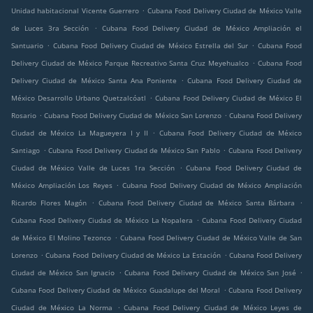
.
Unidad habitacional Vicente Guerrero
Cubana Food Delivery Ciudad de México Valle
.
de Luces 3ra Sección
Cubana Food Delivery Ciudad de México Ampliación el
.
.
Santuario
Cubana Food Delivery Ciudad de México Estrella del Sur
Cubana Food
.
Delivery Ciudad de México Parque Recreativo Santa Cruz Meyehualco
Cubana Food
.
Delivery Ciudad de México Santa Ana Poniente
Cubana Food Delivery Ciudad de
.
México Desarrollo Urbano Quetzalcóatl
Cubana Food Delivery Ciudad de México El
.
.
Rosario
Cubana Food Delivery Ciudad de México San Lorenzo
Cubana Food Delivery
.
Ciudad de México La Magueyera I y II
Cubana Food Delivery Ciudad de México
.
.
Santiago
Cubana Food Delivery Ciudad de México San Pablo
Cubana Food Delivery
.
Ciudad de México Valle de Luces 1ra Sección
Cubana Food Delivery Ciudad de
.
México Ampliación Los Reyes
Cubana Food Delivery Ciudad de México Ampliación
.
.
Ricardo Flores Magón
Cubana Food Delivery Ciudad de México Santa Bárbara
.
Cubana Food Delivery Ciudad de México La Nopalera
Cubana Food Delivery Ciudad
.
de México El Molino Tezonco
Cubana Food Delivery Ciudad de México Valle de San
.
.
Lorenzo
Cubana Food Delivery Ciudad de México La Estación
Cubana Food Delivery
.
.
Ciudad de México San Ignacio
Cubana Food Delivery Ciudad de México San José
.
Cubana Food Delivery Ciudad de México Guadalupe del Moral
Cubana Food Delivery
.
Ciudad de México La Norma
Cubana Food Delivery Ciudad de México Leyes de