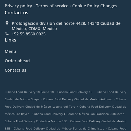
.
.
Privacy policy
Terms of service
Cookie Policy Changes
Contact us
Prolongacion division del norte 4428, 14340 Ciudad de
México, CDMX, Mexico
+52 55 8560 0025
Links
Menu
Order ahead
Contact us
.
.
Cubana Food Delivery 18 Barrio 18
Cubana Food Delivery 18
Cubana Food Delivery
.
.
Ciudad de México Coapa
Cubana Food Delivery Ciudad de México Anáhuac
Cubana
.
Food Delivery Ciudad de México Laguna del Toro
Cubana Food Delivery Ciudad de
.
.
México Los Reyes
Cubana Food Delivery Ciudad de México San Francisco Culhuacan
.
Cubana Food Delivery Ciudad de México 35C
Cubana Food Delivery Ciudad de México
.
.
35B
Cubana Food Delivery Ciudad de México Torres de Chimalistac
Cubana Food