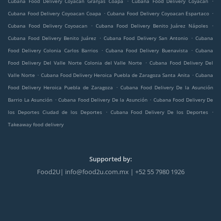
Cubana Food Delivery Coyacán Granjas Coapa
Cubana Food Delivery Coyacán
.
.
Cubana Food Delivery Coyoacan Coapa
Cubana Food Delivery Coyoacan Espartaco
.
.
Cubana Food Delivery Coyoacan
Cubana Food Delivery Benito Juárez Nápoles
.
.
Cubana Food Delivery Benito Juárez
Cubana Food Delivery San Antonio
Cubana
.
.
Food Delivery Colonia Carlos Barrios
Cubana Food Delivery Buenavista
Cubana
.
Food Delivery Del Valle Norte Colonia del Valle Norte
Cubana Food Delivery Del
.
.
Valle Norte
Cubana Food Delivery Heroica Puebla de Zaragoza Santa Anita
Cubana
.
Food Delivery Heroica Puebla de Zaragoza
Cubana Food Delivery De la Asunción
.
.
Barrio La Asunción
Cubana Food Delivery De la Asunción
Cubana Food Delivery De
.
.
los Deportes Ciudad de los Deportes
Cubana Food Delivery De los Deportes
Takeaway food delivery
Supported by:
Food2U| info@food2u.com.mx | +52 55 7980 1926