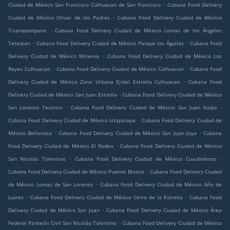
.
Ciudad de México San Francisco Culhuacan de San Francisco
Cubana Food Delivery
.
Ciudad de México Olivar de los Padres
Cubana Food Delivery Ciudad de México
.
Tizampampano
Cubana Food Delivery Ciudad de México Lomas de los Ángeles
.
.
Tetelpan
Cubana Food Delivery Ciudad de México Parque las Águilas
Cubana Food
.
Delivery Ciudad de México Minerva
Cubana Food Delivery Ciudad de México Los
.
.
Reyes Culhuacan
Cubana Food Delivery Ciudad de México Culhuacan
Cubana Food
.
Delivery Ciudad de México Zona Urbana Ejidal Estrella Culhuacan
Cubana Food
.
Delivery Ciudad de México San Juan Estrella
Cubana Food Delivery Ciudad de México
.
.
San Lorenzo Tezonco
Cubana Food Delivery Ciudad de México San Juan Xalpa
.
Cubana Food Delivery Ciudad de México Iztapalapa
Cubana Food Delivery Ciudad de
.
.
México Bellavista
Cubana Food Delivery Ciudad de México San Juan Joya
Cubana
.
Food Delivery Ciudad de México El Rodeo
Cubana Food Delivery Ciudad de México
.
.
San Nicolás Tolentino
Cubana Food Delivery Ciudad de México Cuauhtémoc
.
Cubana Food Delivery Ciudad de México Puente Blanco
Cubana Food Delivery Ciudad
.
de México Lomas de San Lorenzo
Cubana Food Delivery Ciudad de México Año de
.
.
Juárez
Cubana Food Delivery Ciudad de México Cerro de la Estrella
Cubana Food
.
Delivery Ciudad de México San Juan
Cubana Food Delivery Ciudad de México Área
.
Federal Panteón Civil San Nicolás Tolentino
Cubana Food Delivery Ciudad de México