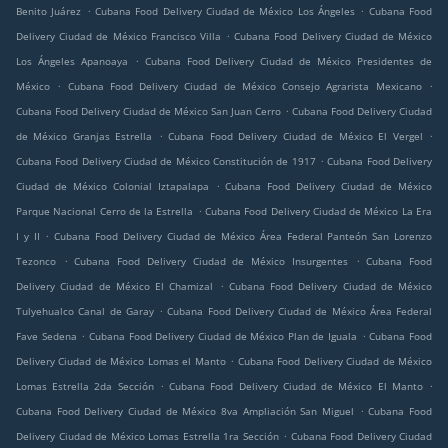
.
.
Benito Juárez
Cubana Food Delivery Ciudad de México Los Ángeles
Cubana Food
.
Delivery Ciudad de México Francisco Villa
Cubana Food Delivery Ciudad de México
.
Los Ángeles Apanoaya
Cubana Food Delivery Ciudad de México Presidentes de
.
.
México
Cubana Food Delivery Ciudad de México Consejo Agrarista Mexicano
.
Cubana Food Delivery Ciudad de México San Juan Cerro
Cubana Food Delivery Ciudad
.
.
de México Granjas Estrella
Cubana Food Delivery Ciudad de México El Vergel
.
Cubana Food Delivery Ciudad de México Constitución de 1917
Cubana Food Delivery
.
Ciudad de México Colonial Iztapalapa
Cubana Food Delivery Ciudad de México
.
Parque Nacional Cerro de la Estrella
Cubana Food Delivery Ciudad de México La Era
.
I y II
Cubana Food Delivery Ciudad de México Área Federal Panteón San Lorenzo
.
.
Tezonco
Cubana Food Delivery Ciudad de México Insurgentes
Cubana Food
.
Delivery Ciudad de México El Chamizal
Cubana Food Delivery Ciudad de México
.
Tulyehualco Canal de Garay
Cubana Food Delivery Ciudad de México Área Federal
.
.
Fave Sedena
Cubana Food Delivery Ciudad de México Plan de Iguala
Cubana Food
.
Delivery Ciudad de México Lomas el Manto
Cubana Food Delivery Ciudad de México
.
.
Lomas Estrella 2da Sección
Cubana Food Delivery Ciudad de México El Manto
.
Cubana Food Delivery Ciudad de México 8va Ampliación San Miguel
Cubana Food
.
Delivery Ciudad de México Lomas Estrella 1ra Sección
Cubana Food Delivery Ciudad