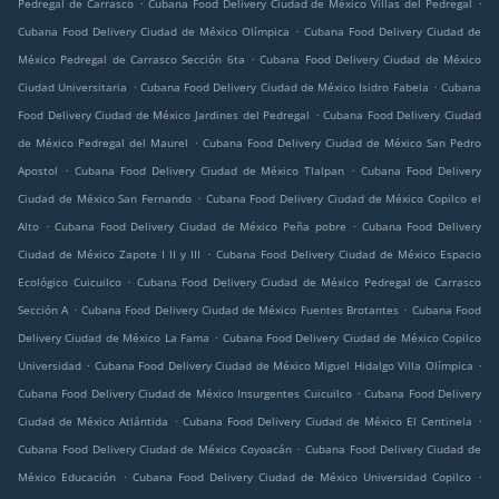
.
.
Pedregal de Carrasco
Cubana Food Delivery Ciudad de México Villas del Pedregal
.
Cubana Food Delivery Ciudad de México Olímpica
Cubana Food Delivery Ciudad de
.
México Pedregal de Carrasco Sección 6ta
Cubana Food Delivery Ciudad de México
.
.
Ciudad Universitaria
Cubana Food Delivery Ciudad de México Isidro Fabela
Cubana
.
Food Delivery Ciudad de México Jardines del Pedregal
Cubana Food Delivery Ciudad
.
de México Pedregal del Maurel
Cubana Food Delivery Ciudad de México San Pedro
.
.
Apostol
Cubana Food Delivery Ciudad de México Tlalpan
Cubana Food Delivery
.
Ciudad de México San Fernando
Cubana Food Delivery Ciudad de México Copilco el
.
.
Alto
Cubana Food Delivery Ciudad de México Peña pobre
Cubana Food Delivery
.
Ciudad de México Zapote I II y III
Cubana Food Delivery Ciudad de México Espacio
.
Ecológico Cuicuilco
Cubana Food Delivery Ciudad de México Pedregal de Carrasco
.
.
Sección A
Cubana Food Delivery Ciudad de México Fuentes Brotantes
Cubana Food
.
Delivery Ciudad de México La Fama
Cubana Food Delivery Ciudad de México Copilco
.
.
Universidad
Cubana Food Delivery Ciudad de México Miguel Hidalgo Villa Olímpica
.
Cubana Food Delivery Ciudad de México Insurgentes Cuicuilco
Cubana Food Delivery
.
.
Ciudad de México Atlántida
Cubana Food Delivery Ciudad de México El Centinela
.
Cubana Food Delivery Ciudad de México Coyoacán
Cubana Food Delivery Ciudad de
.
.
México Educación
Cubana Food Delivery Ciudad de México Universidad Copilco