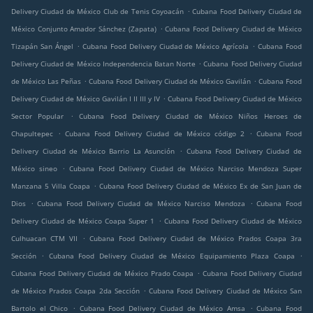
.
Delivery Ciudad de México Club de Tenis Coyoacán
Cubana Food Delivery Ciudad de
.
México Conjunto Amador Sánchez (Zapata)
Cubana Food Delivery Ciudad de México
.
.
Tizapán San Ángel
Cubana Food Delivery Ciudad de México Agrícola
Cubana Food
.
Delivery Ciudad de México Independencia Batan Norte
Cubana Food Delivery Ciudad
.
.
de México Las Peñas
Cubana Food Delivery Ciudad de México Gavilán
Cubana Food
.
Delivery Ciudad de México Gavilán I II III y IV
Cubana Food Delivery Ciudad de México
.
Sector Popular
Cubana Food Delivery Ciudad de México Niños Heroes de
.
.
Chapultepec
Cubana Food Delivery Ciudad de México código 2
Cubana Food
.
Delivery Ciudad de México Barrio La Asunción
Cubana Food Delivery Ciudad de
.
México sineo
Cubana Food Delivery Ciudad de México Narciso Mendoza Super
.
Manzana 5 Villa Coapa
Cubana Food Delivery Ciudad de México Ex de San Juan de
.
.
Dios
Cubana Food Delivery Ciudad de México Narciso Mendoza
Cubana Food
.
Delivery Ciudad de México Coapa Super 1
Cubana Food Delivery Ciudad de México
.
Culhuacan CTM VII
Cubana Food Delivery Ciudad de México Prados Coapa 3ra
.
.
Sección
Cubana Food Delivery Ciudad de México Equipamiento Plaza Coapa
.
Cubana Food Delivery Ciudad de México Prado Coapa
Cubana Food Delivery Ciudad
.
de México Prados Coapa 2da Sección
Cubana Food Delivery Ciudad de México San
.
.
Bartolo el Chico
Cubana Food Delivery Ciudad de México Amsa
Cubana Food