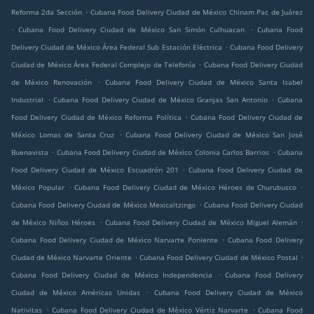
.
Reforma 2da Sección
Cubana Food Delivery Ciudad de México Chinam Pac de Juárez
.
.
Cubana Food Delivery Ciudad de México San Simón Culhuacan
Cubana Food
.
Delivery Ciudad de México Área Federal Sub Estación Eléctrica
Cubana Food Delivery
.
Ciudad de México Área Federal Complejo de Telefonía
Cubana Food Delivery Ciudad
.
de México Renovación
Cubana Food Delivery Ciudad de México Santa Isabel
.
.
Industrial
Cubana Food Delivery Ciudad de México Granjas San Antonio
Cubana
.
Food Delivery Ciudad de México Reforma Política
Cubana Food Delivery Ciudad de
.
México Lomas de Santa Cruz
Cubana Food Delivery Ciudad de México San José
.
.
Buenavista
Cubana Food Delivery Ciudad de México Colonia Carlos Barrios
Cubana
.
Food Delivery Ciudad de México Escuadrón 201
Cubana Food Delivery Ciudad de
.
.
México Popular
Cubana Food Delivery Ciudad de México Héroes de Churubusco
.
Cubana Food Delivery Ciudad de México Mexicaltzingo
Cubana Food Delivery Ciudad
.
.
de México Niños Héroes
Cubana Food Delivery Ciudad de México Miguel Alemán
.
Cubana Food Delivery Ciudad de México Narvarte Poniente
Cubana Food Delivery
.
.
Ciudad de México Narvarte Oriente
Cubana Food Delivery Ciudad de México Postal
.
Cubana Food Delivery Ciudad de México Independencia
Cubana Food Delivery
.
Ciudad de México Américas Unidas
Cubana Food Delivery Ciudad de México
.
.
Nativitas
Cubana Food Delivery Ciudad de México Vértiz Narvarte
Cubana Food