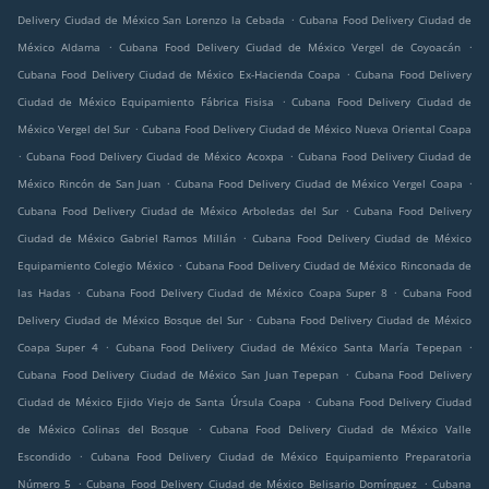
.
Delivery Ciudad de México San Lorenzo la Cebada
Cubana Food Delivery Ciudad de
.
.
México Aldama
Cubana Food Delivery Ciudad de México Vergel de Coyoacán
.
Cubana Food Delivery Ciudad de México Ex-Hacienda Coapa
Cubana Food Delivery
.
Ciudad de México Equipamiento Fábrica Fisisa
Cubana Food Delivery Ciudad de
.
México Vergel del Sur
Cubana Food Delivery Ciudad de México Nueva Oriental Coapa
.
.
Cubana Food Delivery Ciudad de México Acoxpa
Cubana Food Delivery Ciudad de
.
.
México Rincón de San Juan
Cubana Food Delivery Ciudad de México Vergel Coapa
.
Cubana Food Delivery Ciudad de México Arboledas del Sur
Cubana Food Delivery
.
Ciudad de México Gabriel Ramos Millán
Cubana Food Delivery Ciudad de México
.
Equipamiento Colegio México
Cubana Food Delivery Ciudad de México Rinconada de
.
.
las Hadas
Cubana Food Delivery Ciudad de México Coapa Super 8
Cubana Food
.
Delivery Ciudad de México Bosque del Sur
Cubana Food Delivery Ciudad de México
.
.
Coapa Super 4
Cubana Food Delivery Ciudad de México Santa María Tepepan
.
Cubana Food Delivery Ciudad de México San Juan Tepepan
Cubana Food Delivery
.
Ciudad de México Ejido Viejo de Santa Úrsula Coapa
Cubana Food Delivery Ciudad
.
de México Colinas del Bosque
Cubana Food Delivery Ciudad de México Valle
.
Escondido
Cubana Food Delivery Ciudad de México Equipamiento Preparatoria
.
.
Número 5
Cubana Food Delivery Ciudad de México Belisario Domínguez
Cubana